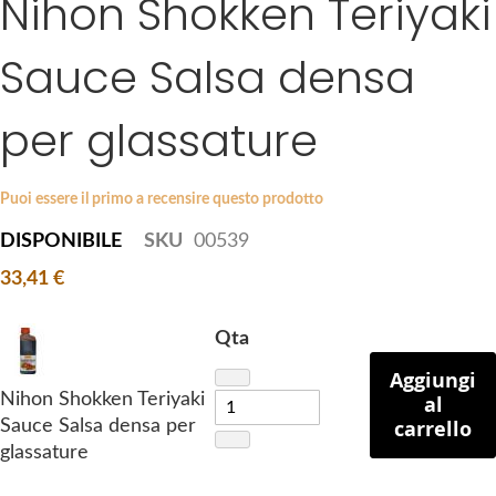
Nihon Shokken Teriyaki
k
e
i
s
Sauce Salsa densa
p
g
t
a
per glassature
o
l
t
l
h
e
Puoi essere il primo a recensire questo prodotto
e
r
b
y
DISPONIBILE
SKU
00539
e
33,41 €
g
i
Qta
n
n
Aggiungi
i
Nihon Shokken Teriyaki
al
n
carrello
Sauce Salsa densa per
g
glassature
o