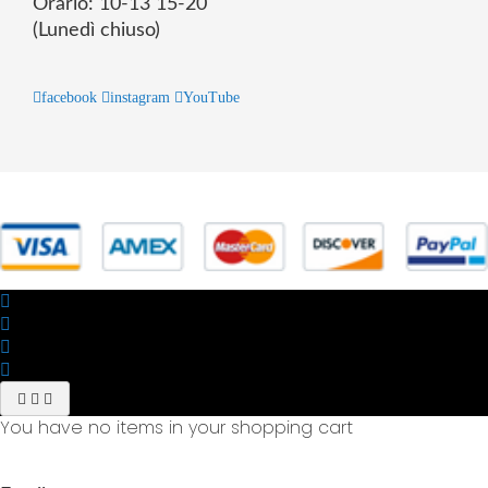
Orario: 10-13 15-20
(Lunedì chiuso)
facebook
instagram
YouTube
© 2025 Powered by studiofuturoma.com - Sushi-Sushi srl Via di
Trigoria,45 Roma P.IVA 11945981006
You have no items in your shopping cart