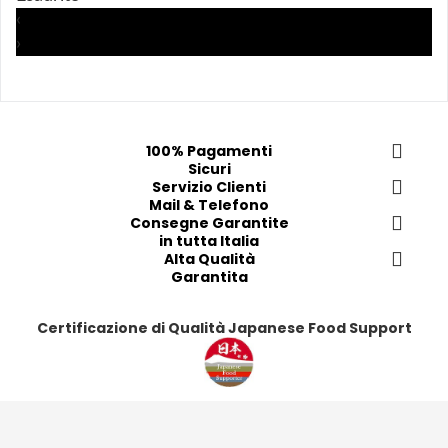
a
a
a
a
‹
i 
i 
i
i
›
p
p
p
p
r
r
r
r
e
e
e
e
f
f
f
f
e
e
e
e
100% Pagamenti
Sicuri
r
r
r
r
Servizio Clienti
i
i
i
i
Mail & Telefono
t
t
t
t
Consegne Garantite
in tutta Italia
i
i
i
i
Alta Qualità
Garantita
Certificazione di Qualità Japanese Food Support