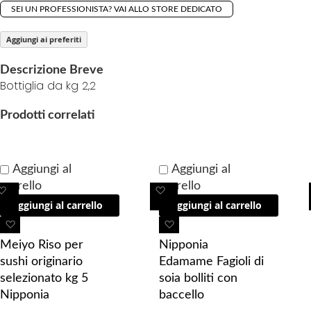
f
SEI UN PROFESSIONISTA? VAI ALLO STORE DEDICATO
t
h
Aggiungi ai preferiti
e
i
Descrizione Breve
Bottiglia da kg 2,2
m
a
Prodotti correlati
g
e
s
Aggiungi al
Aggiungi al
g
carrello
carrello
a
A
A
l
Aggiungi al carrello
Aggiungi al carrello
g
g
l
g
g
A
A
e
i
i
g
g
Meiyo Riso per
Nipponia
r
u
u
g
g
sushi originario
Edamame Fagioli di
y
n
n
i
i
selezionato kg 5
soia bolliti con
g
g
u
u
Nipponia
baccello
i 
i 
n
n