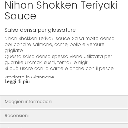
Nihon Shokken Teriyaki
Sauce
Salsa densa per glassature
Nihon Shokken Teriyaki sauce. Salsa molto densa
per condire salmone, carne, pollo e verdure
grigliate.
Questa salsa densa spesso viene utilizzata per
guarnire uramaki sushi, temaki e nigiri.
Si può usare con la carne e anche con il pesce.
Prodotto in Giappone
Leggi di più
Maggiori informazioni
Recensioni
"La confezione del prodotto può contenere informazioni diverse
rispetto a quelle mostrate sul nostro sito. Si prega di leggere sempre