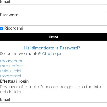
Email
Password
Ricordami
Entra
Hai dimenticato la Password?
Sei un nuovo cliente?
Clicca qui.
My account
Lista Preferiti
I Miei Ordini
Contattaci
Effettua il login
Devi aver effettuato l'accesso per gestire la tua lista
dei desideri.
Email