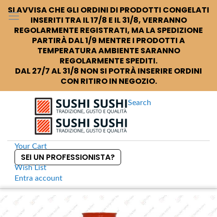
SI AVVISA CHE GLI ORDINI DI PRODOTTI CONGELATI
INSERITI TRA IL 17/8 E IL 31/8, VERRANNO
REGOLARMENTE REGISTRATI, MA LA SPEDIZIONE
PARTIRÀ DAL 1/9 MENTRE I PRODOTTI A
TEMPERATURA AMBIENTE SARANNO
REGOLARMENTE SPEDITI.
DAL 27/7 AL 31/8 NON SI POTRÀ INSERIRE ORDINI
CON RITIRO IN NEGOZIO.
Search
Your Cart
SEI UN PROFESSIONISTA?
Wish List
Entra
account
S
k
Home
Nihon Shokken Teriyaki Sauce Salsa densa per glassature
S
i
k