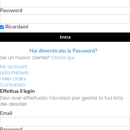
Password
Ricordami
Entra
Hai dimenticato la Password?
Sei un nuovo cliente?
Clicca qui.
My account
Lista Preferiti
I Miei Ordini
Contattaci
Effettua il login
Devi aver effettuato l'accesso per gestire la tua lista
dei desideri.
Email
Password