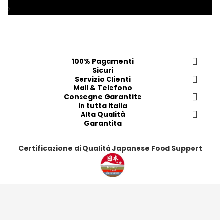
p
p
›
r
r
r
r
e
e
e
e
f
f
f
f
e
e
e
e
r
r
r
r
100% Pagamenti
Sicuri
i
i
i
i
Servizio Clienti
t
t
t
t
Mail & Telefono
i
i
i
i
Consegne Garantite
in tutta Italia
Alta Qualità
Garantita
Certificazione di Qualità Japanese Food Support