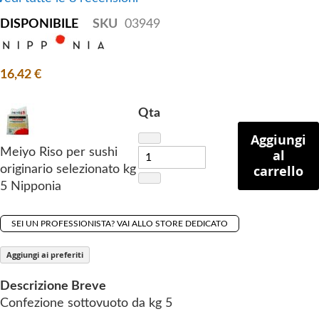
f
t
DISPONIBILE
SKU
03949
h
e
i
16,42 €
m
a
Qta
g
Aggiungi
e
Meiyo Riso per sushi
al
s
carrello
originario selezionato kg
g
5 Nipponia
a
l
l
SEI UN PROFESSIONISTA? VAI ALLO STORE DEDICATO
e
Aggiungi ai preferiti
r
y
Descrizione Breve
Confezione sottovuoto da kg 5