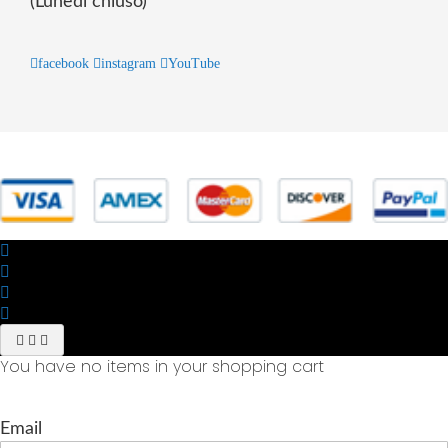
(Lunedì chiuso)
facebook
instagram
YouTube
© 2025 Powered by studiofuturoma.com - Sushi-Sushi srl Via di
Trigoria,45 Roma P.IVA 11945981006
You have no items in your shopping cart
Email