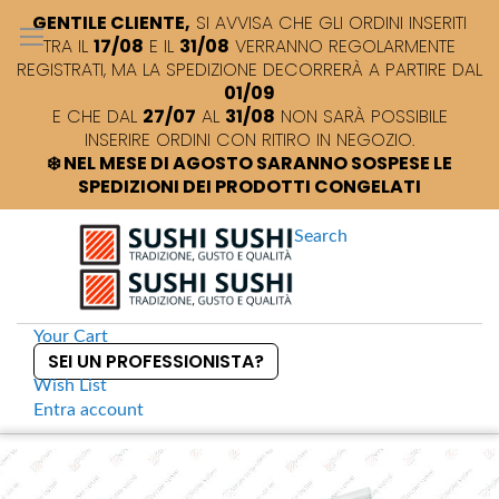
GENTILE CLIENTE,
SI AVVISA CHE GLI ORDINI INSERITI
TRA IL
17/08
E IL
31/08
VERRANNO REGOLARMENTE
REGISTRATI, MA LA SPEDIZIONE DECORRERÀ A PARTIRE DAL
01/09
E CHE DAL
27/07
AL
31/08
NON SARÀ POSSIBILE
INSERIRE ORDINI CON RITIRO IN NEGOZIO.
❄️ NEL MESE DI AGOSTO SARANNO SOSPESE LE
SPEDIZIONI DEI PRODOTTI CONGELATI
Search
Your Cart
SEI UN PROFESSIONISTA?
Wish List
Entra
account
S
k
Home
Meiyo Riso per sushi originario selezionato kg 5 Nipponia
S
i
k