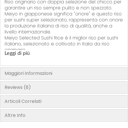
Riso originario con doppia selezione del chicco per
garantire un riso sempre pulito e non spezzato.
Meiyo in giapponese significa "onore" e questo riso
per sushi super selezionato, rappresenta con onore
la produzione italiana di riso di qualità, anche a
livello internazionale.
Meiyo Selected Sushi Rice è il miglior riso per sushi
italiano, selezionato e coltivato in Italia da riso
originario.
Leggi di più
Un riso garantito da Nipponia dedicato ai
professionisti e ai ristoranti giapponesi italiani ed
europei.
Maggiori informazioni
La confezione sottovuoto sigilla a lungo la freschezza e la corretta
Reviews
8
umidità originale del riso come appena raccolto.
Articoli Correlati
Altre Info