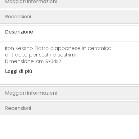
Maggiori informazioni
h
e
Recensioni
i
m
Descrizione
a
g
Iron Kessho Piatto giapponese in ceramica
e
antracite per sushi e sashimi
s
Dimensione: cm 9x34x2
g
Leggi di più
a
l
l
Maggiori informazioni
e
r
Recensioni
y