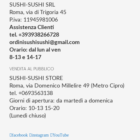
SUSHI-SUSHI SRL
Roma, via di Trigoria 45
P.iva: 11945981006
Assistenza Clienti
tel. +393938266728
ordinisushisushi@gmail.com
Orario: dal lun al ven
8-13 e 14-17
VENDITA AL PUBBLICO
SUSHI-SUSHI STORE
Roma, via Domenico Millelire 49 (Metro Cipro)
tel. +0693563138
Giorni di apertura: da martedì a domenica
Orario: 10-13 15-20
(Lunedì chiuso)
facebook
instagram
YouTube