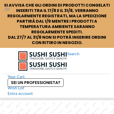
SI AVVISA CHE GLI ORDINI DI PRODOTTI CONGELATI
INSERITI TRA IL 17/8 E IL 31/8, VERRANNO
REGOLARMENTE REGISTRATI, MA LA SPEDIZIONE
PARTIRÀ DAL 1/9 MENTRE I PRODOTTI A
TEMPERATURA AMBIENTE SARANNO
REGOLARMENTE SPEDITI.
DAL 27/7 AL 31/8 NON SI POTRÀ INSERIRE ORDINI
CON RITIRO IN NEGOZIO.
Search
Your Cart
SEI UN PROFESSIONISTA?
Wish List
Entra
account
S
k
Home
Sushi +
Iron Kessho Piatto per sushi e sashimi
S
i
k