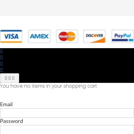
© 2025 Powered by studiofuturoma.com - Sushi-Sushi srl Via di
Trigoria,45 Roma P.IVA 11945981006
You have no items in your shopping cart
Email
Password