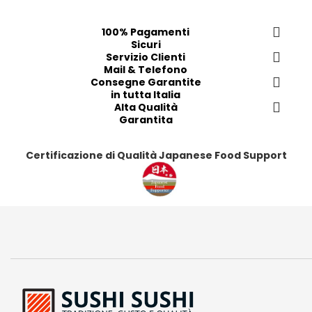
f
f
f
f
e
e
e
e
100% Pagamenti
Sicuri
r
r
r
r
Servizio Clienti
i
i
i
i
Mail & Telefono
t
t
t
t
Consegne Garantite
in tutta Italia
i
i
i
i
Alta Qualità
Garantita
Certificazione di Qualità Japanese Food Support