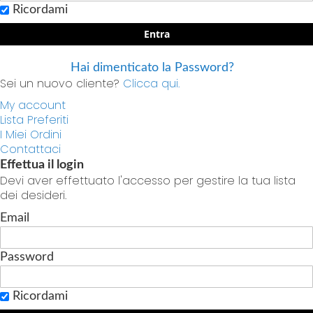
Ricordami
Entra
Hai dimenticato la Password?
Sei un nuovo cliente?
Clicca qui.
My account
Lista Preferiti
I Miei Ordini
Contattaci
Effettua il login
Devi aver effettuato l'accesso per gestire la tua lista
dei desideri.
Email
Password
Ricordami