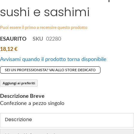
i
sushi e sashimi
e
p
s
t
g
o
a
Puoi essere il primo a recensire questo prodotto
t
l
ESAURITO
SKU
02280
h
l
e
18,12 €
e
b
r
Avvisami quando il prodotto torna disponibile
e
y
g
SEI UN PROFESSIONISTA? VAI ALLO STORE DEDICATO
i
n
Aggiungi ai preferiti
n
Descrizione Breve
i
Confezione a pezzo singolo
n
g
Descrizione
o
f
t