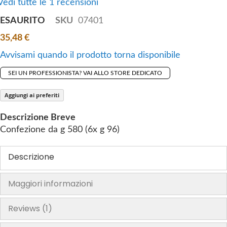
Vedi tutte le 1 recensioni
g
ESAURITO
SKU
07401
o
f
35,48 €
t
Avvisami quando il prodotto torna disponibile
h
e
SEI UN PROFESSIONISTA? VAI ALLO STORE DEDICATO
i
m
Aggiungi ai preferiti
a
Descrizione Breve
g
Confezione da g 580 (6x g 96)
e
s
Descrizione
g
a
l
Maggiori informazioni
l
e
Reviews
1
r