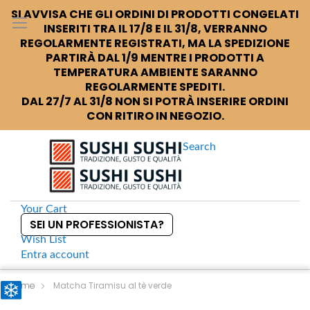
SI AVVISA CHE GLI ORDINI DI PRODOTTI CONGELATI
INSERITI TRA IL 17/8 E IL 31/8, VERRANNO
REGOLARMENTE REGISTRATI, MA LA SPEDIZIONE
PARTIRÀ DAL 1/9 MENTRE I PRODOTTI A
TEMPERATURA AMBIENTE SARANNO
REGOLARMENTE SPEDITI.
DAL 27/7 AL 31/8 NON SI POTRÀ INSERIRE ORDINI
CON RITIRO IN NEGOZIO.
Search
Your Cart
SEI UN PROFESSIONISTA?
Wish List
Entra
account
S
k
Home
Matcha Tiramisu al tè verde
i