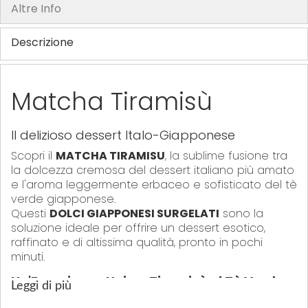
y
Altre Info
Descrizione
Matcha Tiramisù
Il delizioso dessert Italo-Giapponese
Scopri il
MATCHA TIRAMISU
, la sublime fusione tra
la dolcezza cremosa del dessert italiano più amato
e l'aroma leggermente erbaceo e sofisticato del tè
verde giapponese.
Questi
DOLCI GIAPPONESI SURGELATI
sono la
soluzione ideale per offrire un dessert esotico,
raffinato e di altissima qualità, pronto in pochi
minuti.
Un'Esperienza Unica: Tiramisù al Tè Verde
Leggi di più
Hai mai provato il
TIRAMISU AL TE VERDE
? Questa