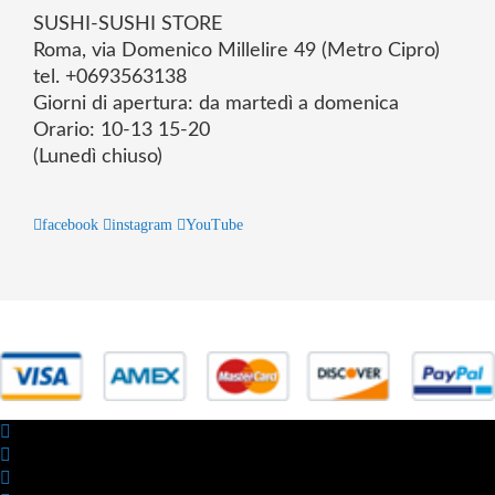
SUSHI-SUSHI STORE
Roma, via Domenico Millelire 49 (Metro Cipro)
tel. +0693563138
Giorni di apertura: da martedì a domenica
Orario: 10-13 15-20
(Lunedì chiuso)
facebook
instagram
YouTube
© 2025 Powered by studiofuturoma.com - Sushi-Sushi srl Via di
Trigoria,45 Roma P.IVA 11945981006