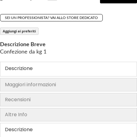
h
e
SEI UN PROFESSIONISTA? VAI ALLO STORE DEDICATO
i
m
Aggiungi ai preferiti
a
g
Descrizione Breve
e
Confezione da kg 1
s
g
Descrizione
a
l
Maggiori informazioni
l
e
Recensioni
r
y
Altre Info
Descrizione