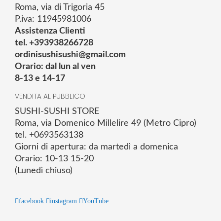
Roma, via di Trigoria 45
P.iva: 11945981006
Assistenza Clienti
tel. +393938266728
ordinisushisushi@gmail.com
Orario: dal lun al ven
8-13 e 14-17
VENDITA AL PUBBLICO
SUSHI-SUSHI STORE
Roma, via Domenico Millelire 49 (Metro Cipro)
tel. +0693563138
Giorni di apertura: da martedì a domenica
Orario: 10-13 15-20
(Lunedì chiuso)
facebook
instagram
YouTube