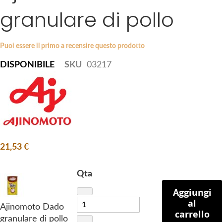
i
granulare di pollo
e
p
s
t
g
o
a
Puoi essere il primo a recensire questo prodotto
t
l
DISPONIBILE
SKU
03217
h
l
e
e
b
r
e
y
g
i
n
21,53 €
n
i
n
Qta
g
Aggiungi
o
al
Ajinomoto Dado
f
carrello
granulare di pollo
t