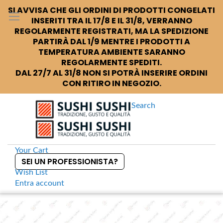
SI AVVISA CHE GLI ORDINI DI PRODOTTI CONGELATI
INSERITI TRA IL 17/8 E IL 31/8, VERRANNO
REGOLARMENTE REGISTRATI, MA LA SPEDIZIONE
PARTIRÀ DAL 1/9 MENTRE I PRODOTTI A
TEMPERATURA AMBIENTE SARANNO
REGOLARMENTE SPEDITI.
DAL 27/7 AL 31/8 NON SI POTRÀ INSERIRE ORDINI
CON RITIRO IN NEGOZIO.
Search
Your Cart
SEI UN PROFESSIONISTA?
Wish List
Entra
account
S
k
Home
Conservati
Ajinomoto Dado granulare di pollo
S
i
k