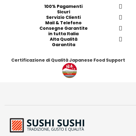
e
e
e
e
100% Pagamenti
r
r
r
r
Sicuri
i
i
Servizio Clienti
i
i
Mail & Telefono
t
t
t
t
Consegne Garantite
i
i
i
i
in tutta Italia
Alta Qualità
Garantita
Certificazione di Qualità Japanese Food Support