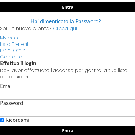
Entra
Hai dimenticato la Password?
Sei un nuovo cliente?
Clicca qui.
My account
Lista Preferiti
I Miei Ordini
Contattaci
Effettua il login
Devi aver effettuato l'accesso per gestire la tua lista
dei desideri.
Email
Password
Ricordami
Entra