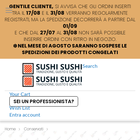
GENTILE CLIENTE,
SI AVVISA CHE GLI ORDINI INSERITI
TRA IL
17/08
E IL
31/08
VERRANNO REGOLARMENTE
REGISTRATI, MA LA SPEDIZIONE DECORRERÀ A PARTIRE DAL
01/09
E CHE DAL
27/07
AL
31/08
NON SARÀ POSSIBILE
INSERIRE ORDINI CON RITIRO IN NEGOZIO.
❄️ NEL MESE DI AGOSTO SARANNO SOSPESE LE
SPEDIZIONI DEI PRODOTTI CONGELATI
Search
Your Cart
SEI UN PROFESSIONISTA?
Wish List
Entra
account
S
k
Home
Conservati
S
Shimaya Konbu dashi dado granulare a base di alghe konbu
i