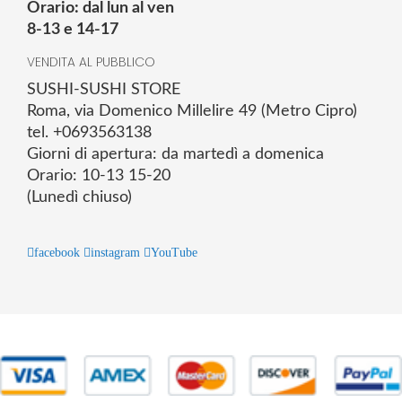
Orario: dal lun al ven
8-13 e 14-17
VENDITA AL PUBBLICO
SUSHI-SUSHI STORE
Roma, via Domenico Millelire 49 (Metro Cipro)
tel. +0693563138
Giorni di apertura: da martedì a domenica
Orario: 10-13 15-20
(Lunedì chiuso)
facebook
instagram
YouTube
© 2025 Powered by studiofuturoma.com - Sushi-Sushi srl Via di
Trigoria,45 Roma P.IVA 11945981006