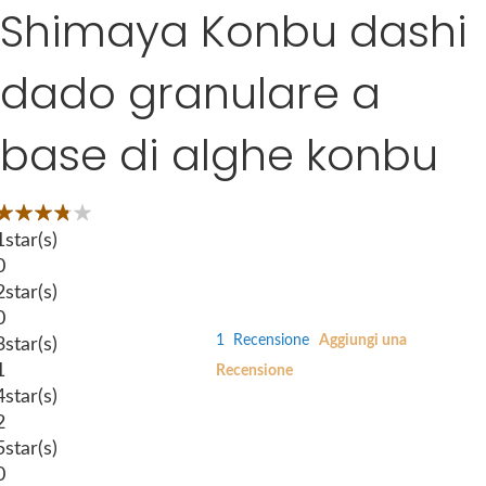
Shimaya Konbu dashi
S
g
k
e
i
s
dado granulare a
p
g
t
a
base di alghe konbu
o
l
t
l
h
e
Valutazione:
e
r
3
100
 of
1
star(s)
b
y
0
e
2
star(s)
g
0
i
1
Recensione
Aggiungi una
3
star(s)
n
1
Recensione
n
4
star(s)
i
2
n
5
star(s)
g
0
o