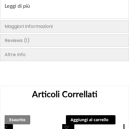
Leggi di più
Maggiori informazioni
Reviews
1
Altre Info
Articoli Correllati
Esaurito
Aggiungi al carrello
A
A
A
A