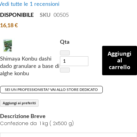
Vedi tutte le 1 recensioni
f
t
DISPONIBILE
SKU
00505
h
16,18 €
e
i
Qta
m
a
Aggiungi
g
Shimaya Konbu dashi
al
e
carrello
dado granulare a base di
s
alghe konbu
g
a
SEI UN PROFESSIONISTA? VAI ALLO STORE DEDICATO
l
l
Aggiungi ai preferiti
e
r
Descrizione Breve
Confezione da 1 kg ( 2x500 g)
y