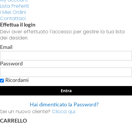
Lista Preferiti
I Miei Ordini
Contattaci
Effettua il login
Devi aver effettuato l'accesso per gestire la tua lista
dei desideri.
Email
Password
Ricordami
Entra
Hai dimenticato la Password?
Sei un nuovo cliente?
Clicca qui.
CARRELLO