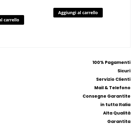
g
g
Aggiungi al carrello
i
i
l carrello
a
a
i
i
p
p
r
r
e
e
f
f
100% Pagamenti
e
e
Sicuri
r
r
i
i
Servizio Clienti
t
t
Mail & Telefono
i
i
Consegne Garantite
in tutta Italia
Alta Qualità
Garantita