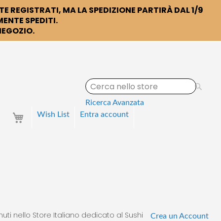
TE REGISTRATI, MA LA SPEDIZIONE PARTIRÀ DAL 1/9
ENTE SPEDITI.
 NEGOZIO.
S
e
a
Ricerca Avanzata
r
Your Cart
Wish List
Entra
account
c
h
uti nello Store Italiano dedicato al Sushi
Crea un Account