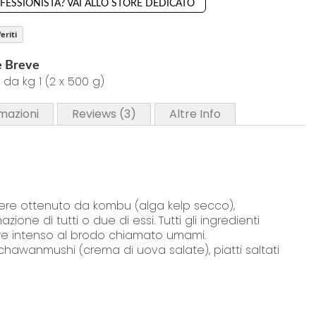
OFESSIONISTA? VAI ALLO STORE DEDICATO
eriti
e Breve
da kg 1 (2 x 500 g)
mazioni
Reviews
3
Altre Info
sere ottenuto da kombu (alga kelp secco),
ne di tutti o due di essi. Tutti gli ingredienti
ore intenso al brodo chiamato umami.
 chawanmushi (crema di uova salate), piatti saltati