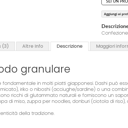
o
SEI UN PR
f
Aggiungi ai pref
t
h
Descrizion
e
Confezione 
i
m
s
3
Altre Info
Descrizione
Maggiori infor
a
g
e
rodo granulare
s
g
 fondamentale in molti piatti giapponesi. Dashi può es
a
cato), iriko o niboshi (acciughe/sardine) o una combinazio
l
i sono ricchi di glutammato naturali e forniscono un sap
l
ppa di miso, zuppa per noodles, donburi (ciotola di riso),
e
r
nticità della tradizione.
y