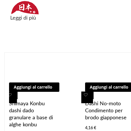
Leggi di più
"La confezione del prodotto può contenere informazioni diverse rispetto 
o consumarlo"
Aggiungi al carrello
Aggiungi al carrello
A
A
A
A
g
g
g
g
Shimaya Konbu
Dashi No-moto
g
g
g
g
dashi dado
Condimento per
i
i
i
i
granulare a base di
brodo giapponese
u
u
u
u
alghe konbu
4,16 €
n
n
n
n