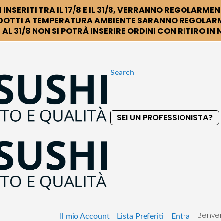
 INSERITI TRA IL 17/8 E IL 31/8, VERRANNO REGOLARMEN
DOTTI A TEMPERATURA AMBIENTE SARANNO REGOLARM
 AL 31/8 NON SI POTRÀ INSERIRE ORDINI CON RITIRO IN
Search
SEI UN PROFESSIONISTA?
S
k
i
p
t
o
C
o
Benven
n
Il mio Account
Lista Preferiti
Entra