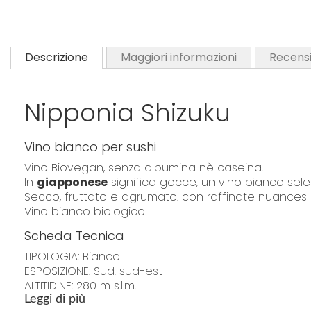
Descrizione
Maggiori informazioni
Recensi
Nipponia Shizuku
Vino bianco per sushi
Vino Biovegan, senza albumina nè caseina.
In
giapponese
significa gocce, un vino bianco sel
Secco, fruttato e agrumato. con raffinate nuances 
Vino bianco biologico.
Scheda Tecnica
TIPOLOGIA: Bianco
ESPOSIZIONE: Sud, sud-est
ALTITIDINE: 280 m s.l.m.
SISTEMA DI ALLEVAMENTO: Pergola Abruzzese e cord
Leggi di più