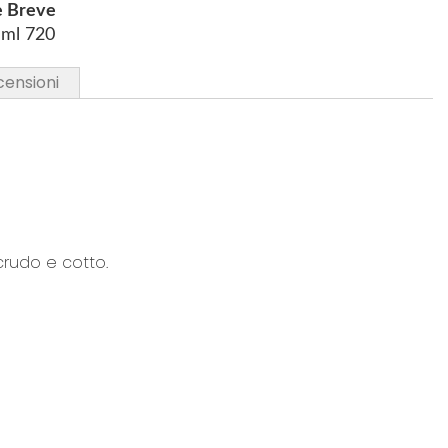
e Breve
a ml 720
censioni
crudo e cotto.