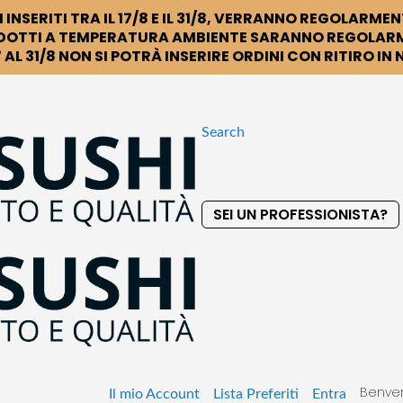
 INSERITI TRA IL 17/8 E IL 31/8, VERRANNO REGOLARMEN
DOTTI A TEMPERATURA AMBIENTE SARANNO REGOLARM
 AL 31/8 NON SI POTRÀ INSERIRE ORDINI CON RITIRO IN
Search
SEI UN PROFESSIONISTA?
S
k
i
p
t
o
C
o
Benven
n
Il mio Account
Lista Preferiti
Entra