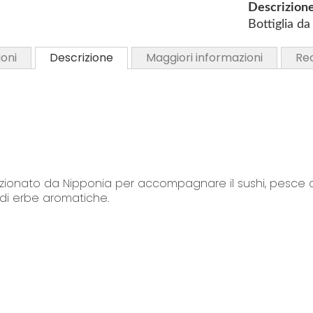
Descrizion
i
Bottiglia d
n
g
oni
Descrizione
Maggiori informazioni
Re
o
f
t
h
e
i
m
a
ezionato da Nipponia per accompagnare il sushi, pesce 
di erbe aromatiche.
g
e
s
g
a
l
l
one speronato