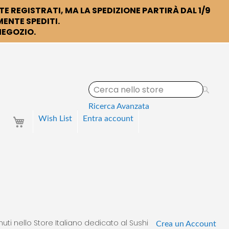
TE REGISTRATI, MA LA SPEDIZIONE PARTIRÀ DAL 1/9
ENTE SPEDITI.
 NEGOZIO.
S
e
a
Ricerca Avanzata
r
Your Cart
Wish List
Entra
account
c
h
uti nello Store Italiano dedicato al Sushi
Crea un Account