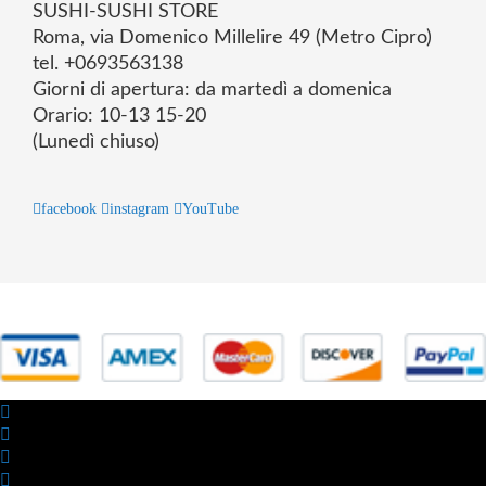
SUSHI-SUSHI STORE
Roma, via Domenico Millelire 49 (Metro Cipro)
tel. +0693563138
Giorni di apertura: da martedì a domenica
Orario: 10-13 15-20
(Lunedì chiuso)
facebook
instagram
YouTube
© 2025 Powered by studiofuturoma.com - Sushi-Sushi srl Via di
Trigoria,45 Roma P.IVA 11945981006