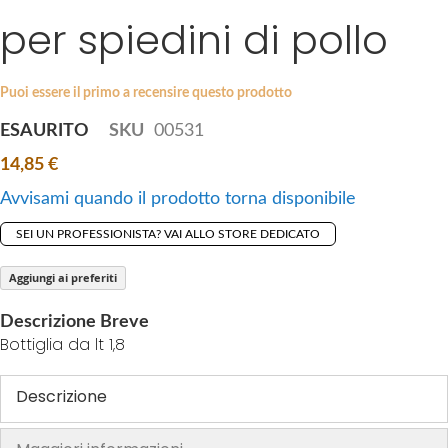
i
per spiedini di pollo
e
p
s
t
g
o
a
Puoi essere il primo a recensire questo prodotto
t
l
ESAURITO
SKU
00531
h
l
e
14,85 €
e
b
r
Avvisami quando il prodotto torna disponibile
e
y
g
SEI UN PROFESSIONISTA? VAI ALLO STORE DEDICATO
i
n
Aggiungi ai preferiti
n
Descrizione Breve
i
Bottiglia da lt 1,8
n
g
Descrizione
o
f
t