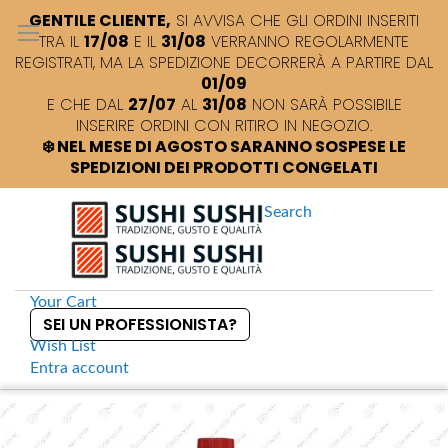
GENTILE CLIENTE,
SI AVVISA CHE GLI ORDINI INSERITI
TRA IL
17/08
E IL
31/08
VERRANNO REGOLARMENTE
REGISTRATI, MA LA SPEDIZIONE DECORRERÀ A PARTIRE DAL
01/09
E CHE DAL
27/07
AL
31/08
NON SARÀ POSSIBILE
INSERIRE ORDINI CON RITIRO IN NEGOZIO.
❄️ NEL MESE DI AGOSTO SARANNO SOSPESE LE
SPEDIZIONI DEI PRODOTTI CONGELATI
Search
Your Cart
SEI UN PROFESSIONISTA?
Wish List
Entra
account
S
k
Home
Marukin Yakitori salsa per spiedini di pollo
S
i
k