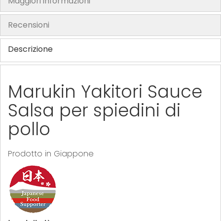
Maggiori informazioni
h
e
Recensioni
i
m
Descrizione
a
g
e
Marukin Yakitori Sauce
s
Salsa per spiedini di
g
a
pollo
l
l
Prodotto in Giappone
e
r
y