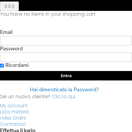
You have no items in your shopping cart
Email
Password
Ricordami
Entra
Hai dimenticato la Password?
Sei un nuovo cliente?
Clicca qui.
My account
Lista Preferiti
I Miei Ordini
Contattaci
Effettua il login