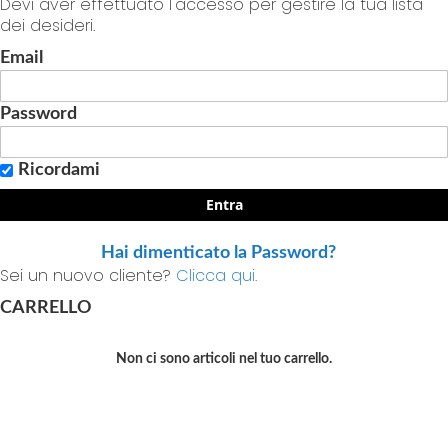
Devi aver effettuato l'accesso per gestire la tua lista
dei desideri.
Email
Password
Ricordami
Entra
Hai dimenticato la Password?
Sei un nuovo cliente?
Clicca qui.
CARRELLO
Non ci sono articoli nel tuo carrello.