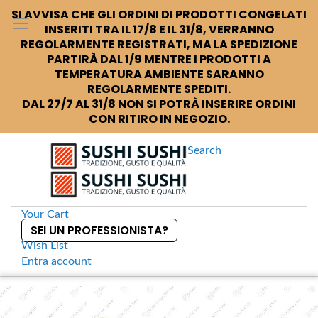
SI AVVISA CHE GLI ORDINI DI PRODOTTI CONGELATI
INSERITI TRA IL 17/8 E IL 31/8, VERRANNO
REGOLARMENTE REGISTRATI, MA LA SPEDIZIONE
PARTIRÀ DAL 1/9 MENTRE I PRODOTTI A
TEMPERATURA AMBIENTE SARANNO
REGOLARMENTE SPEDITI.
DAL 27/7 AL 31/8 NON SI POTRÀ INSERIRE ORDINI
CON RITIRO IN NEGOZIO.
Search
Your Cart
SEI UN PROFESSIONISTA?
Wish List
Entra
account
S
k
Home
Nipponia Tensoge 21 cm
S
i
k