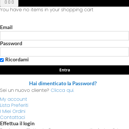
You have no items in your shopping cart
Email
Password
Ricordami
Entra
Hai dimenticato la Password?
Sei un nuovo cliente?
Clicca qui.
My account
Lista Preferiti
I Miei Ordini
Contattaci
Effettua il login