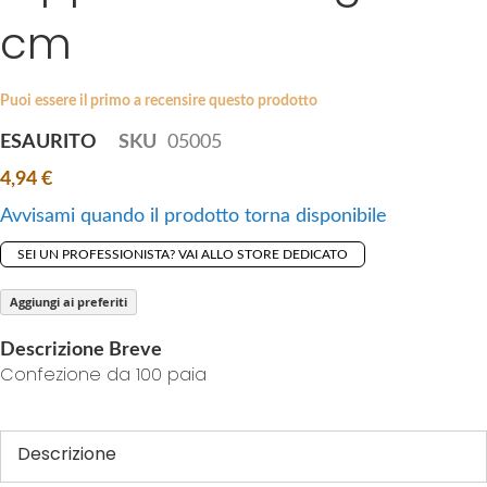
i
cm
e
p
s
t
g
o
a
Puoi essere il primo a recensire questo prodotto
t
l
ESAURITO
SKU
05005
h
l
e
4,94 €
e
b
r
Avvisami quando il prodotto torna disponibile
e
y
g
SEI UN PROFESSIONISTA? VAI ALLO STORE DEDICATO
i
n
Aggiungi ai preferiti
n
Descrizione Breve
i
Confezione da 100 paia
n
g
o
Descrizione
f
t