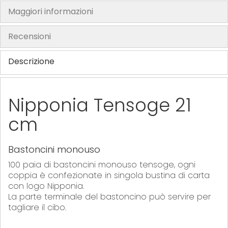
Maggiori informazioni
h
e
Recensioni
i
m
Descrizione
a
g
e
s
Nipponia Tensoge 21
g
cm
a
l
l
Bastoncini monouso
e
100 paia di bastoncini monouso tensoge, ogni
r
coppia è confezionate in singola bustina di carta
y
con logo Nipponia.
La parte terminale del bastoncino può servire per
tagliare il cibo.