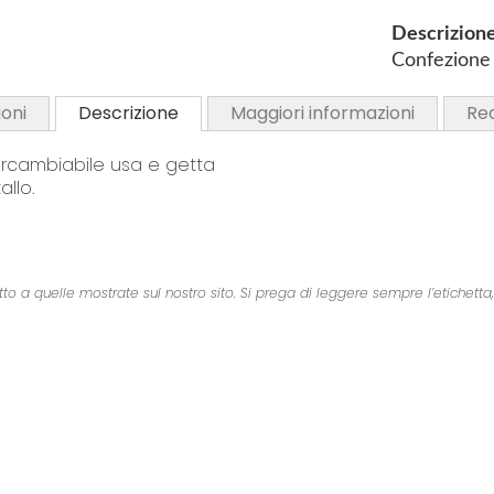
i
Descrizion
n
Confezione 
g
o
oni
Descrizione
Maggiori informazioni
Re
f
t
ercambiabile usa e getta
h
llo.
e
i
m
a
a quelle mostrate sul nostro sito. Si prega di leggere sempre l’etichetta, gli
g
e
s
g
a
l
l