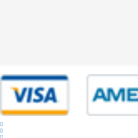
© 2025 Powered by studiofuturoma.com - Sushi-Sushi srl Via di Trigor