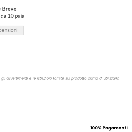
e Breve
da 10 paia
censioni
 avvertimenti e le istruzioni fornite sul prodotto prima di utilizzarlo
100% Pagamenti