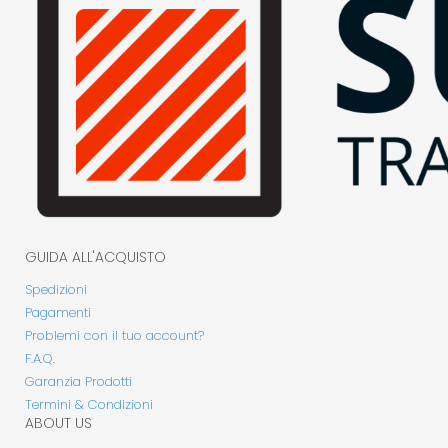
GUIDA ALL'ACQUISTO
Spedizioni
Pagamenti
Problemi con il tuo account?
F.A.Q.
Garanzia Prodotti
Termini & Condizioni
ABOUT US