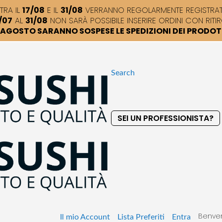
TRA IL
17/08
E IL
31/08
VERRANNO REGOLARMENTE REGISTRATI,
/07
AL
31/08
NON SARÀ POSSIBILE INSERIRE ORDINI CON RITIR
DI AGOSTO SARANNO SOSPESE LE SPEDIZIONI DEI PRODO
Search
SEI UN PROFESSIONISTA?
S
k
i
p
t
o
C
o
Benven
n
Il mio Account
Lista Preferiti
Entra