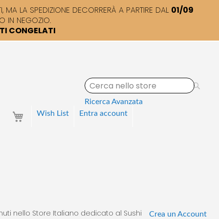
 MA LA SPEDIZIONE DECORRERÀ A PARTIRE DAL
01/09
O IN NEGOZIO.
TTI CONGELATI
S
e
a
Ricerca Avanzata
r
Your Cart
Wish List
Entra
account
c
h
uti nello Store Italiano dedicato al Sushi
Crea un Account