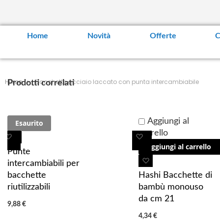
Home
Novità
Offerte
C
Home
Bacchette acciaio laccato con punta intercambiabile
Prodotti correlati
Aggiungi al
Esaurito
carrello
A
A
A
Aggiungi al carrello
g
g
g
Punte
g
g
g
A
intercambiabili per
i
i
i
g
bacchette
Hashi Bacchette di
u
u
u
g
riutilizzabili
bambù monouso
n
n
n
i
da cm 21
9,88 €
g
g
g
u
4,34 €
i
i
i
n