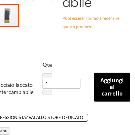
abile
al carrello
a
a
i
i
Puoi essere il primo a recensire
p
p
questo prodotto
r
r
e
e
DISPONIBILE
SKU
05086
f
f
e
e
r
r
i
i
Qta
t
t
i
i
Aggiungi
cciaio laccato
al
ntercambiabile
carrello
OFESSIONISTA? VAI ALLO STORE DEDICATO
eriti