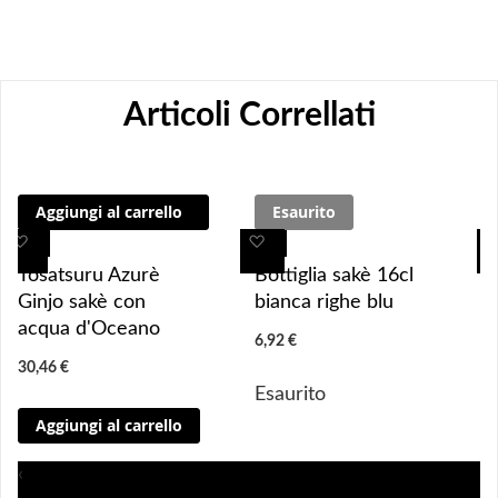
Articoli Correllati
Aggiungi al carrello
Esaurito
A
A
A
A
g
g
g
g
Tosatsuru Azurè
Bottiglia sakè 16cl
g
g
g
g
Ginjo sakè con
bianca righe blu
i
i
i
i
acqua d'Oceano
6,92 €
u
u
u
u
30,46 €
n
n
n
n
Esaurito
g
g
g
g
Aggiungi al carrello
i 
i 
i
i
a
a
a
a
‹
i 
i 
i
i