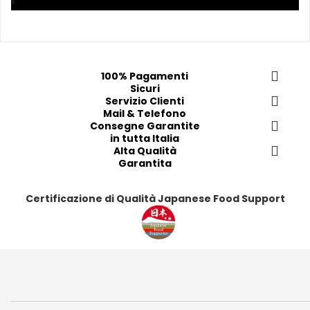
›
p
p
p
p
r
r
r
r
e
e
e
e
f
f
f
f
e
e
e
e
100% Pagamenti
Sicuri
r
r
r
r
Servizio Clienti
i
i
i
i
Mail & Telefono
t
t
t
t
Consegne Garantite
in tutta Italia
i
i
i
i
Alta Qualità
Garantita
Certificazione di Qualità Japanese Food Support