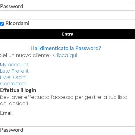
Password
Ricordami
Entra
Hai dimenticato la Password?
Sei un nuovo cliente?
Clicca qui.
My account
Lista Preferiti
I Miei Ordini
Contattaci
Effettua il login
Devi aver effettuato l'accesso per gestire la tua lista
dei desideri.
Email
Password