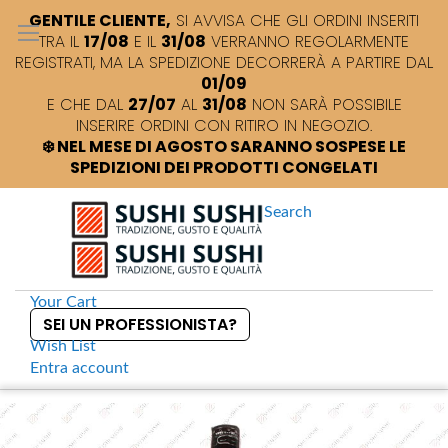
GENTILE CLIENTE,
SI AVVISA CHE GLI ORDINI INSERITI
TRA IL
17/08
E IL
31/08
VERRANNO REGOLARMENTE
REGISTRATI, MA LA SPEDIZIONE DECORRERÀ A PARTIRE DAL
01/09
E CHE DAL
27/07
AL
31/08
NON SARÀ POSSIBILE
INSERIRE ORDINI CON RITIRO IN NEGOZIO.
❄️ NEL MESE DI AGOSTO SARANNO SOSPESE LE
SPEDIZIONI DEI PRODOTTI CONGELATI
Search
Your Cart
SEI UN PROFESSIONISTA?
Wish List
Entra
account
S
k
Home
Michizakari Tokujo sake
S
i
k