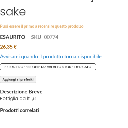
i
sake
e
p
s
t
g
o
a
Puoi essere il primo a recensire questo prodotto
t
l
ESAURITO
SKU
00774
h
l
e
26,35 €
e
b
r
Avvisami quando il prodotto torna disponibile
e
y
g
SEI UN PROFESSIONISTA? VAI ALLO STORE DEDICATO
i
n
Aggiungi ai preferiti
n
Descrizione Breve
i
Bottiglia da lt 1,8
n
g
Prodotti correlati
o
f
t