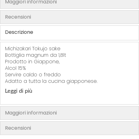
Maggiori informazioni
t
t
t
t
i
i
i
i
Recensioni
Descrizione
Michizakari Tokujo sake
Bottiglia magnum da 1,8lt
Prodotto in Giappone,
Alcol 15%
Servire caldo o freddo
Adatto a tutta la cucina giapponese.
Leggi di più
Maggiori informazioni
Recensioni