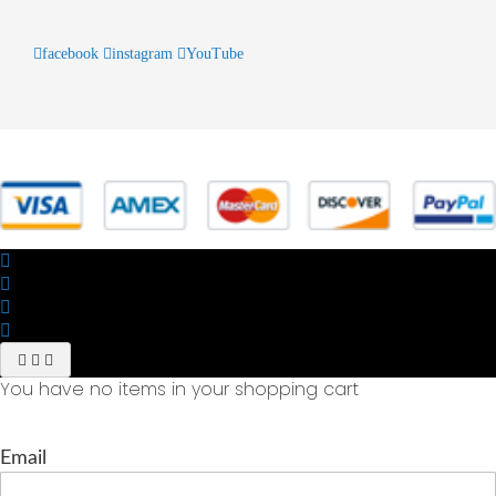
facebook
instagram
YouTube
© 2025 Powered by studiofuturoma.com - Sushi-Sushi srl Via di
Trigoria,45 Roma P.IVA 11945981006
You have no items in your shopping cart
Email