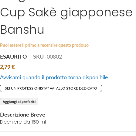
i
Cup Sakè giapponese
e
p
s
t
g
Banshu
o
a
t
l
h
l
Puoi essere il primo a recensire questo prodotto
e
e
b
ESAURITO
SKU
00802
r
e
y
2,79 €
g
i
Avvisami quando il prodotto torna disponibile
n
SEI UN PROFESSIONISTA? VAI ALLO STORE DEDICATO
n
i
Aggiungi ai preferiti
n
g
Descrizione Breve
o
Bicchiere da 180 ml
f
t