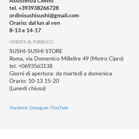
Assistenza Clienti
tel. +393938266728
ordinisushisushi@gmail.com
Orario: dal lun al ven
8-13 e 14-17
VENDITA AL PUBBLICO
SUSHI-SUSHI STORE
Roma, via Domenico Millelire 49 (Metro Cipro)
tel. +0693563138
Giorni di apertura: da martedì a domenica
Orario: 10-13 15-20
(Lunedì chiuso)
facebook
instagram
YouTube
© 2025 Powered by studiofuturoma.com - Sushi-Sushi srl Via di
Trigoria,45 Roma P.IVA 11945981006