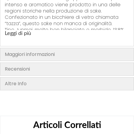
intenso e aromatico viene prodotto in una delle
regioni storiche nella produzione di sake.
Confezionato in un bicchiere di vetro chiamata
“tazza”, questo sake non manca di originalità.
Tipo Junmai, molto ben bilanciato e morbido, 13,8%
Leggi di più
di alcol, può essere gustato freddo o caldo.
È importante non confondere il sakè giapponese
con il sakè cinese, quello servito a fine pasto in
Maggiori informazioni
alcuni ristoranti.
In effetti, il termine generale sakè in giapponese,
Recensioni
descrive qualsiasi bevanda alcolica. In Giappone il
termine corretto è Nihoshu, e indica la bevanda
fermentata a base di riso.
Altre Info
Conservare in un luogo fresco e asciutto, al riparo
dalla luce.
Prodotto in Giappone
Articoli Correllati