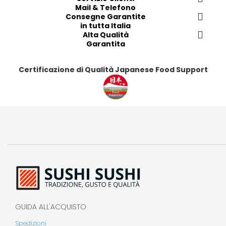
Mail & Telefono
i
i
i
i
Consegne Garantite
t
t
t
t
in tutta Italia
i
i
Alta Qualità
i
i
Garantita
Certificazione di Qualità Japanese Food Support
GUIDA ALL'ACQUISTO
Spedizioni