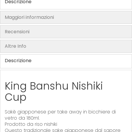
Descrizione
h
e
Maggiori informazioni
i
m
Recensioni
a
g
Altre Info
e
s
Descrizione
g
a
l
King Banshu Nishiki
l
e
Cup
r
y
Sakè giapponese per take away in bicchiere di
vetro da 180ml.
Prodotto da riso nishiki
Questo tradizionale sake giapponese dal sapore