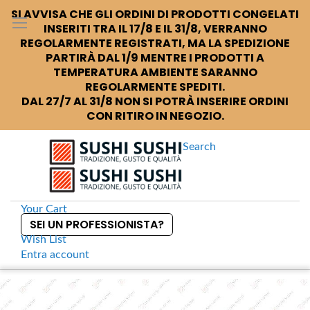
SI AVVISA CHE GLI ORDINI DI PRODOTTI CONGELATI
INSERITI TRA IL 17/8 E IL 31/8, VERRANNO
REGOLARMENTE REGISTRATI, MA LA SPEDIZIONE
PARTIRÀ DAL 1/9 MENTRE I PRODOTTI A
TEMPERATURA AMBIENTE SARANNO
REGOLARMENTE SPEDITI.
DAL 27/7 AL 31/8 NON SI POTRÀ INSERIRE ORDINI
CON RITIRO IN NEGOZIO.
Search
Your Cart
SEI UN PROFESSIONISTA?
Wish List
Entra
account
S
k
Home
King Banshu Nishiki Cup Sakè giapponese Banshu
S
i
k