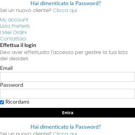
Hai dimenticato la Password?
Sei un nuovo cliente?
Clicca qui.
My account
Lista Preferiti
I Miei Ordini
Contattaci
Effettua il login
Devi aver effettuato l'accesso per gestire la tua lista
dei desideri.
Email
Password
Ricordami
Entra
Hai dimenticato la Password?
Sei un nuovo cliente?
Clicca qui.