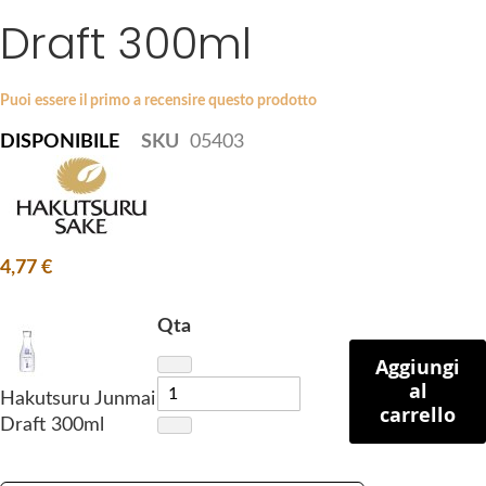
i
Draft 300ml
e
p
s
t
g
o
a
Puoi essere il primo a recensire questo prodotto
t
l
DISPONIBILE
SKU
05403
h
l
e
e
b
r
e
y
g
4,77 €
i
n
Qta
n
i
Aggiungi
n
al
Hakutsuru Junmai
g
carrello
Draft 300ml
o
f
t