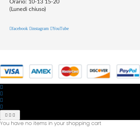
Orario: 10-13 15-20
(Lunedì chiuso)
facebook
instagram
YouTube
© 2025 Powered by studiofuturoma.com - Sushi-Sushi srl Via di
Trigoria,45 Roma P.IVA 11945981006
You have no items in your shopping cart