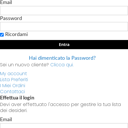
Email
Password
Ricordami
Entra
Hai dimenticato la Password?
Sei un nuovo cliente?
Clicca qui.
My account
Lista Preferiti
I Miei Ordini
Contattaci
Effettua il login
Devi aver effettuato l'accesso per gestire la tua lista
dei desideri.
Email