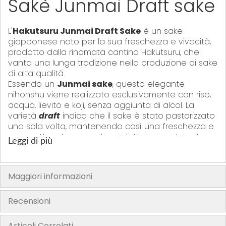
Sakè Junmai Draft sake
L'
Hakutsuru Junmai Draft Sake
è un sake
giapponese noto per la sua freschezza e vivacità,
prodotto dalla rinomata cantina Hakutsuru, che
vanta una lunga tradizione nella produzione di sake
di alta qualità.
Essendo un
Junmai sake
, questo elegante
nihonshu viene realizzato esclusivamente con riso,
acqua, lievito e koji, senza aggiunta di alcol. La
varietà
draft
indica che il sake è stato pastorizzato
una sola volta, mantenendo così una freschezza e
un carattere leggero che si distinguono dai sake
Leggi di più
più maturi. Questa tecnica conferisce al sake un
profilo aromatico delicato e una vivacità al palato.
Ideale da gustare fresco, per apprezzare appieno
Maggiori informazioni
la sua freschezza e la sua leggerezza. Si abbina
perfettamente a piatti leggeri come sushi, sashimi,
insalate e antipasti, ma è anche un'ottima scelta
Recensioni
come aperitivo, grazie alla sua capacità di
stimolare l'appetito senza sovrastare il palato.
Articoli Correlati