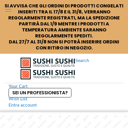
SI AVVISA CHE GLI ORDINI DI PRODOTTI CONGELATI
INSERITI TRA IL 17/8 E IL 31/8, VERRANNO
REGOLARMENTE REGISTRATI, MA LA SPEDIZIONE
PARTIRÀ DAL 1/9 MENTRE I PRODOTTI A
TEMPERATURA AMBIENTE SARANNO
REGOLARMENTE SPEDITI.
DAL 27/7 AL 31/8 NON SI POTRÀ INSERIRE ORDINI
CON RITIRO IN NEGOZIO.
Search
Your Cart
SEI UN PROFESSIONISTA?
Wish List
Entra
account
S
k
Home
Hakutsuru Junmai Draft 300ml
S
i
k