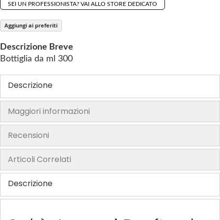
SEI UN PROFESSIONISTA? VAI ALLO STORE DEDICATO
h
e
Aggiungi ai preferiti
i
m
Descrizione Breve
a
Bottiglia da ml 300
g
e
Descrizione
s
g
Maggiori informazioni
a
l
Recensioni
l
e
Articoli Correlati
r
y
Descrizione