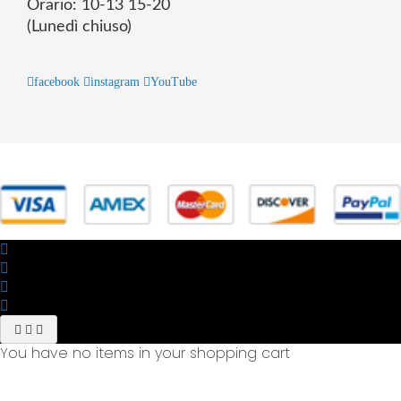
Orario: 10-13 15-20
(Lunedì chiuso)
facebook
instagram
YouTube
© 2025 Powered by studiofuturoma.com - Sushi-Sushi srl Via di
Trigoria,45 Roma P.IVA 11945981006
You have no items in your shopping cart