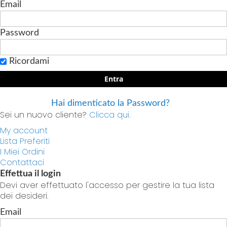
Email
Password
Ricordami
Entra
Hai dimenticato la Password?
Sei un nuovo cliente?
Clicca qui.
My account
Lista Preferiti
I Miei Ordini
Contattaci
Effettua il login
Devi aver effettuato l'accesso per gestire la tua lista
dei desideri.
Email