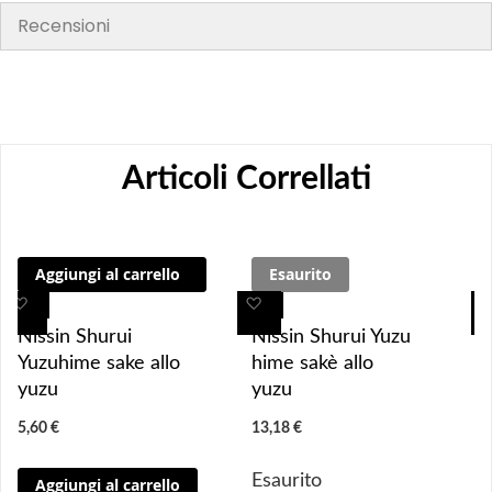
Recensioni
Articoli Correllati
Aggiungi al carrello
Esaurito
A
A
A
A
g
g
g
g
Nissin Shurui
Nissin Shurui Yuzu
g
g
g
g
Yuzuhime sake allo
hime sakè allo
i
i
i
i
yuzu
yuzu
u
u
u
u
5,60 €
13,18 €
n
n
n
n
g
g
g
g
Esaurito
Aggiungi al carrello
i 
i 
i
i