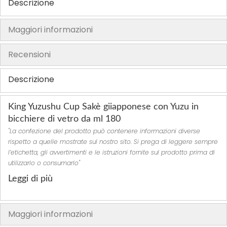
Descrizione
h
e
Maggiori informazioni
i
m
Recensioni
a
g
Descrizione
e
s
King Yuzushu Cup Sakè giiapponese con Yuzu in
g
bicchiere di vetro da ml 180
a
"La confezione del prodotto può contenere informazioni diverse
l
rispetto a quelle mostrate sul nostro sito. Si prega di leggere sempre
l
l’etichetta, gli avvertimenti e le istruzioni fornite sul prodotto prima di
e
utilizzarlo o consumarlo"
r
Leggi di più
y
Maggiori informazioni