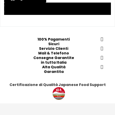
a
a
a
a
‹
i 
i 
i
i
›
p
p
p
p
r
r
r
r
e
e
e
e
f
f
f
f
100% Pagamenti
e
e
e
e
Sicuri
r
r
Servizio Clienti
r
r
Mail & Telefono
i
i
i
i
Consegne Garantite
t
t
t
t
in tutta Italia
i
i
Alta Qualità
i
i
Garantita
Certificazione di Qualità Japanese Food Support