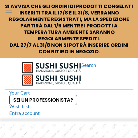
SI AVVISA CHE GLI ORDINI DI PRODOTTI CONGELATI
INSERITI TRA IL 17/8 E IL 31/8, VERRANNO
REGOLARMENTE REGISTRATI, MA LA SPEDIZIONE
PARTIRÀ DAL 1/9 MENTRE I PRODOTTI A
TEMPERATURA AMBIENTE SARANNO
REGOLARMENTE SPEDITI.
DAL 27/7 AL 31/8 NON SI POTRÀ INSERIRE ORDINI
CON RITIRO IN NEGOZIO.
Search
Your Cart
SEI UN PROFESSIONISTA?
Wish List
Entra
account
S
k
Home
King Yozo Yuzushu Cup Sake allo yuzu giapponese
S
i
k