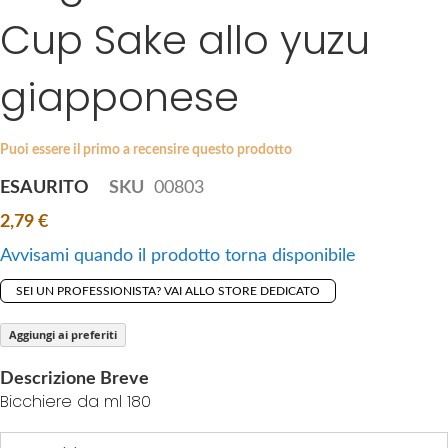
i
Cup Sake allo yuzu
e
p
s
t
g
giapponese
o
a
t
l
h
l
Puoi essere il primo a recensire questo prodotto
e
e
b
ESAURITO
SKU
00803
r
e
y
2,79 €
g
i
Avvisami quando il prodotto torna disponibile
n
SEI UN PROFESSIONISTA? VAI ALLO STORE DEDICATO
n
i
Aggiungi ai preferiti
n
g
Descrizione Breve
o
Bicchiere da ml 180
f
t