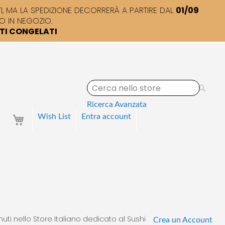
 MA LA SPEDIZIONE DECORRERÀ A PARTIRE DAL
01/09
O IN NEGOZIO.
TTI CONGELATI
S
e
a
Ricerca Avanzata
r
Your Cart
Wish List
Entra
account
c
h
uti nello Store Italiano dedicato al Sushi
Crea un Account