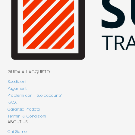
GUIDA ALL'ACQUISTO
Spedizioni
Pagamenti
Problemi con il tuo account?
F.A.Q.
Garanzia Prodotti
Termini & Condizioni
ABOUT US
Chi Siamo