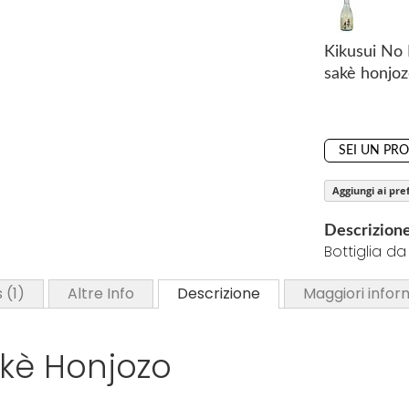
o
f
t
Kikusui No
h
sakè honjo
e
i
m
SEI UN PR
a
g
Aggiungi ai pref
e
s
Descrizion
g
Bottiglia d
a
l
s
1
Altre Info
Descrizione
Maggiori infor
l
e
akè Honjozo
r
y