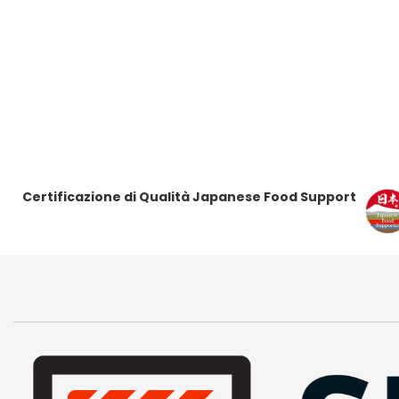
i
i
i
i
Certificazione di Qualità Japanese Food Support