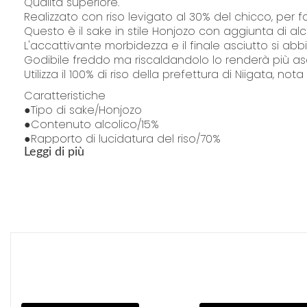
Qualità superiore.
Realizzato con riso levigato al 30% del chicco, per f
Questo è il sake in stile Honjozo con aggiunta di alc
L'accattivante morbidezza e il finale asciutto si abbi
Godibile freddo ma riscaldandolo lo renderà più asc
Utilizza il 100% di riso della prefettura di Niigata, no
Caratteristiche
●Tipo di sake/Honjozo
●Contenuto alcolico/15%
●Rapporto di lucidatura del riso/70%
●Confezionamento 300 ml, 720 ml, 1,8 l
Leggi di più
Conoscere il sakè
per vedere il video clicca
QUI
Prodotto in Giappone