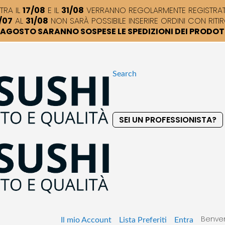
TRA IL
17/08
E IL
31/08
VERRANNO REGOLARMENTE REGISTRATI,
/07
AL
31/08
NON SARÀ POSSIBILE INSERIRE ORDINI CON RITIR
DI AGOSTO SARANNO SOSPESE LE SPEDIZIONI DEI PRODO
Search
SEI UN PROFESSIONISTA?
S
k
i
p
t
o
C
o
Benven
n
Il mio Account
Lista Preferiti
Entra