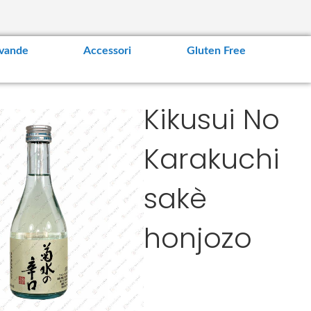
vande
Accessori
Gluten Free
Kikusui No
Karakuchi
sakè
honjozo