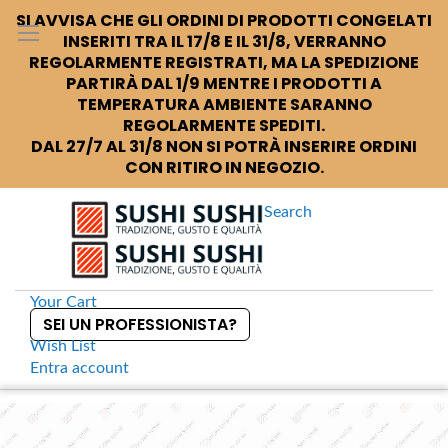
SI AVVISA CHE GLI ORDINI DI PRODOTTI CONGELATI
INSERITI TRA IL 17/8 E IL 31/8, VERRANNO
REGOLARMENTE REGISTRATI, MA LA SPEDIZIONE
PARTIRÀ DAL 1/9 MENTRE I PRODOTTI A
TEMPERATURA AMBIENTE SARANNO
REGOLARMENTE SPEDITI.
DAL 27/7 AL 31/8 NON SI POTRÀ INSERIRE ORDINI
CON RITIRO IN NEGOZIO.
Search
Your Cart
SEI UN PROFESSIONISTA?
Wish List
Entra
account
S
k
Home
Te sencha in filtri
S
i
k