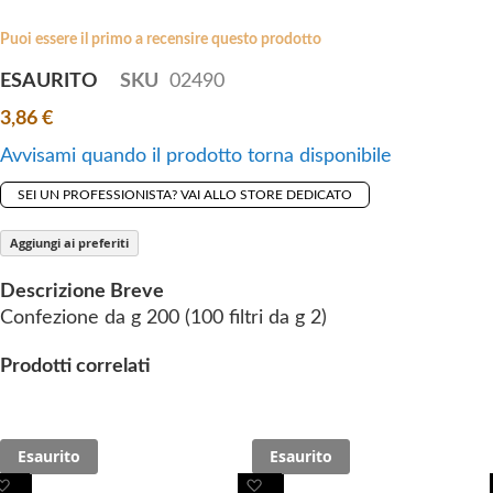
i
e
p
Puoi essere il primo a recensire questo prodotto
s
t
g
ESAURITO
SKU
02490
o
a
3,86 €
t
l
h
l
Avvisami quando il prodotto torna disponibile
e
e
SEI UN PROFESSIONISTA? VAI ALLO STORE DEDICATO
b
r
e
y
Aggiungi ai preferiti
g
i
Descrizione Breve
n
Confezione da g 200 (100 filtri da g 2)
n
i
Prodotti correlati
n
g
o
Esaurito
Esaurito
f
A
A
A
A
t