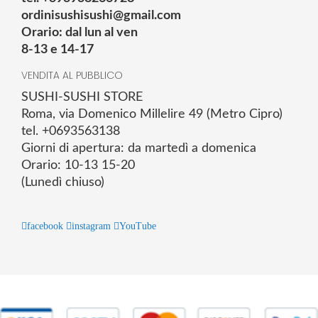
ordinisushisushi@gmail.com
Orario: dal lun al ven
8-13 e 14-17
VENDITA AL PUBBLICO
SUSHI-SUSHI STORE
Roma, via Domenico Millelire 49 (Metro Cipro)
tel. +0693563138
Giorni di apertura: da martedì a domenica
Orario: 10-13 15-20
(Lunedì chiuso)
facebook
instagram
YouTube
© 2025 Powered by studiofuturoma.com - Sushi-Sushi srl Via di
Trigoria,45 Roma P.IVA 11945981006