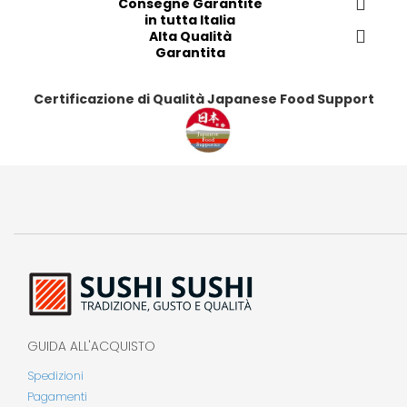
Consegne Garantite
t
t
t
t
in tutta Italia
i
i
Alta Qualità
i
i
Garantita
Certificazione di Qualità Japanese Food Support
GUIDA ALL'ACQUISTO
Spedizioni
Pagamenti