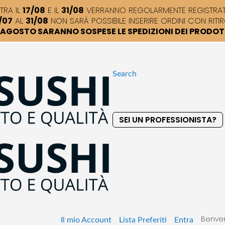
TRA IL
17/08
E IL
31/08
VERRANNO REGOLARMENTE REGISTRATI,
/07
AL
31/08
NON SARÀ POSSIBILE INSERIRE ORDINI CON RITIR
DI AGOSTO SARANNO SOSPESE LE SPEDIZIONI DEI PRODO
Search
SEI UN PROFESSIONISTA?
S
k
i
p
t
o
C
o
Benven
n
Il mio Account
Lista Preferiti
Entra