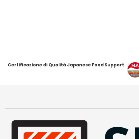
r
r
i
i
t
t
i
i
Certificazione di Qualità Japanese Food Support