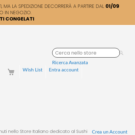
 MA LA SPEDIZIONE DECORRERÀ A PARTIRE DAL
01/09
O IN NEGOZIO.
TTI CONGELATI
S
e
a
Ricerca Avanzata
r
Your Cart
Wish List
Entra
account
c
h
uti nello Store Italiano dedicato al Sushi
Crea un Account