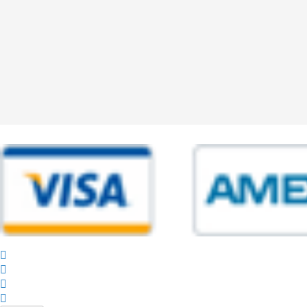
© 2025 Powered by studiofuturoma.com - Sushi-Sushi srl Via di Trigor