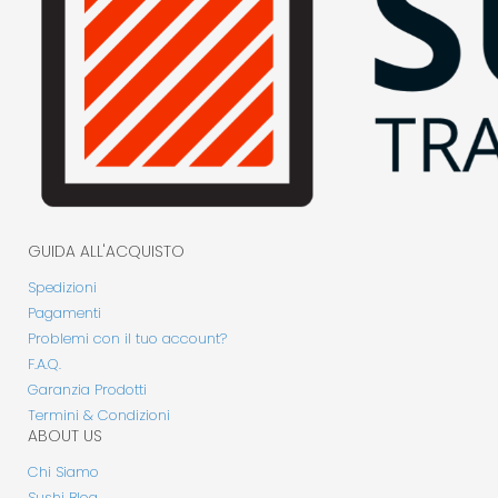
GUIDA ALL'ACQUISTO
Spedizioni
Pagamenti
Problemi con il tuo account?
F.A.Q.
Garanzia Prodotti
Termini & Condizioni
ABOUT US
Chi Siamo
Sushi Blog