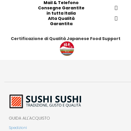
Mail & Telefono
t
t
t
t
Consegne Garantite
i
i
i
i
in tutta Italia
Alta Qualità
Garantita
Certificazione di Qualità Japanese Food Support
GUIDA ALL'ACQUISTO
Spedizioni