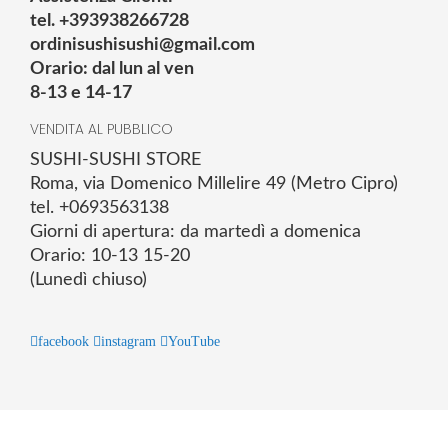
tel. +393938266728
ordinisushisushi@gmail.com
Orario: dal lun al ven
8-13 e 14-17
VENDITA AL PUBBLICO
SUSHI-SUSHI STORE
Roma, via Domenico Millelire 49 (Metro Cipro)
tel. +0693563138
Giorni di apertura: da martedì a domenica
Orario: 10-13 15-20
(Lunedì chiuso)
facebook
instagram
YouTube
© 2025 Powered by studiofuturoma.com - Sushi-Sushi srl Via di
Trigoria,45 Roma P.IVA 11945981006