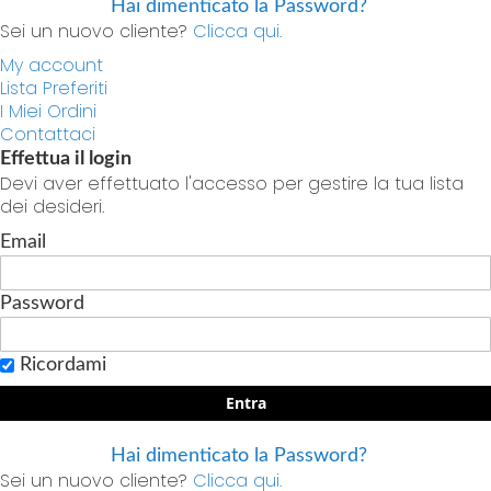
Hai dimenticato la Password?
Sei un nuovo cliente?
Clicca qui.
My account
Lista Preferiti
I Miei Ordini
Contattaci
Effettua il login
Devi aver effettuato l'accesso per gestire la tua lista
dei desideri.
Email
Password
Ricordami
Entra
Hai dimenticato la Password?
Sei un nuovo cliente?
Clicca qui.