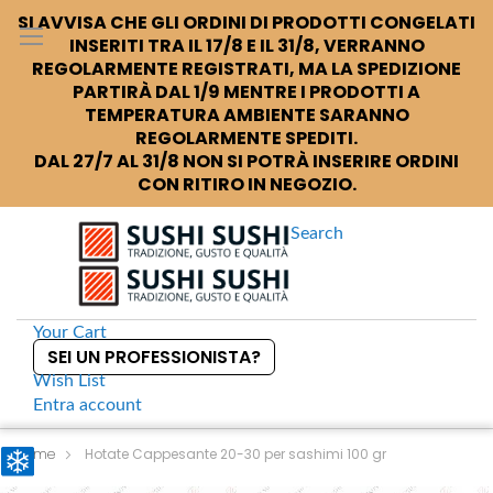
SI AVVISA CHE GLI ORDINI DI PRODOTTI CONGELATI
INSERITI TRA IL 17/8 E IL 31/8, VERRANNO
REGOLARMENTE REGISTRATI, MA LA SPEDIZIONE
PARTIRÀ DAL 1/9 MENTRE I PRODOTTI A
TEMPERATURA AMBIENTE SARANNO
REGOLARMENTE SPEDITI.
DAL 27/7 AL 31/8 NON SI POTRÀ INSERIRE ORDINI
CON RITIRO IN NEGOZIO.
Search
Your Cart
SEI UN PROFESSIONISTA?
Wish List
Entra
account
S
k
Home
Hotate Cappesante 20-30 per sashimi 100 gr
i