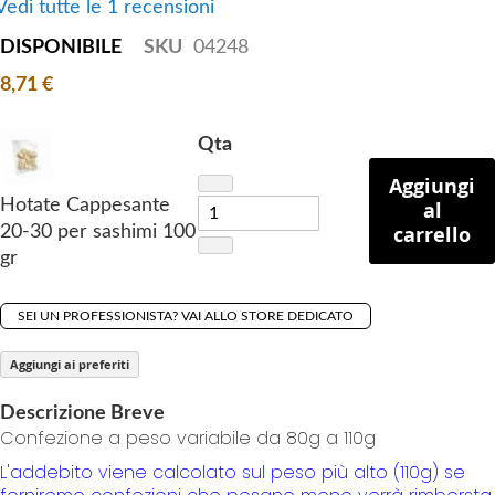
Vedi tutte le 1 recensioni
f
t
DISPONIBILE
SKU
04248
h
8,71 €
e
i
Qta
m
a
Aggiungi
g
Hotate Cappesante
al
e
carrello
20-30 per sashimi 100
s
gr
g
a
SEI UN PROFESSIONISTA? VAI ALLO STORE DEDICATO
l
l
Aggiungi ai preferiti
e
r
Descrizione Breve
Confezione a peso variabile da 80g a 110g
y
L'addebito viene calcolato sul peso più alto (110g) se