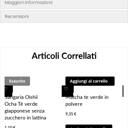
Maggiori informazioni
Recensioni
Articoli Correllati
Esaurito
Aggiungi al carrello
A
A
A
A
g
g
g
g
Sangaria Oishii
Matcha te verde in
g
g
g
g
Ocha Tè verde
polvere
i
i
i
i
giapponese senza
9,35 €
u
u
u
u
zucchero in lattina
n
n
n
n