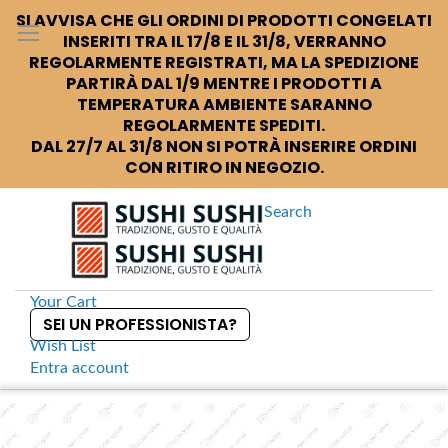
SI AVVISA CHE GLI ORDINI DI PRODOTTI CONGELATI
INSERITI TRA IL 17/8 E IL 31/8, VERRANNO
REGOLARMENTE REGISTRATI, MA LA SPEDIZIONE
PARTIRÀ DAL 1/9 MENTRE I PRODOTTI A
TEMPERATURA AMBIENTE SARANNO
REGOLARMENTE SPEDITI.
DAL 27/7 AL 31/8 NON SI POTRÀ INSERIRE ORDINI
CON RITIRO IN NEGOZIO.
Search
Your Cart
SEI UN PROFESSIONISTA?
Wish List
Entra
account
S
k
Home
Sushi +
Té nero extra alle rose
S
i
k