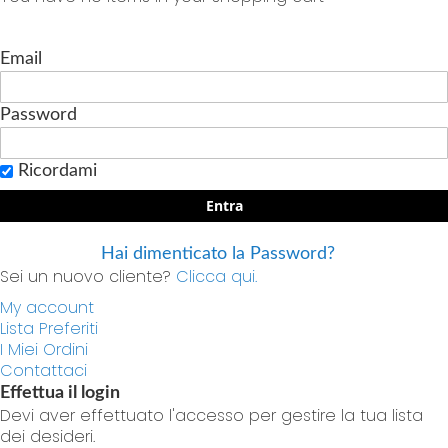
Email
Password
Ricordami
Entra
Hai dimenticato la Password?
Sei un nuovo cliente?
Clicca qui.
My account
Lista Preferiti
I Miei Ordini
Contattaci
Effettua il login
Devi aver effettuato l'accesso per gestire la tua lista
dei desideri.