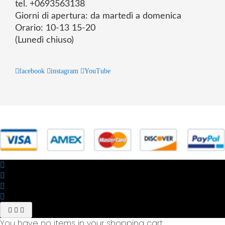
tel. +0693563138
Giorni di apertura: da martedì a domenica
Orario: 10-13 15-20
(Lunedì chiuso)
facebook
instagram
YouTube
© 2025 Powered by studiofuturoma.com - Sushi-Sushi srl Via di
Trigoria,45 Roma P.IVA 11945981006
You have no items in your shopping cart