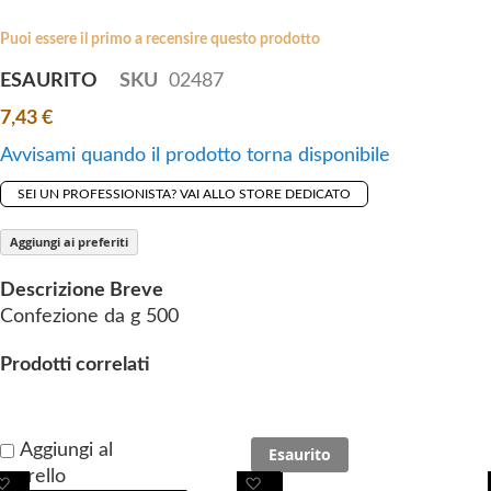
i
e
p
Puoi essere il primo a recensire questo prodotto
s
t
g
ESAURITO
SKU
02487
o
a
7,43 €
t
l
h
l
Avvisami quando il prodotto torna disponibile
e
e
SEI UN PROFESSIONISTA? VAI ALLO STORE DEDICATO
b
r
e
y
Aggiungi ai preferiti
g
i
Descrizione Breve
n
Confezione da g 500
n
i
Prodotti correlati
n
g
o
Aggiungi al
Esaurito
f
carrello
A
A
A
t