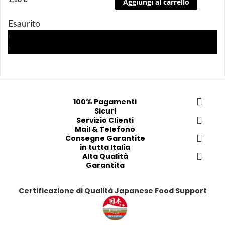
1,10 €
Aggiungi al carrello
g
g
g
g
i 
i 
i
i
Esaurito
a
a
a
a
‹
i 
i 
i
i
›
p
p
p
p
r
r
r
r
e
e
e
e
f
f
f
f
e
e
e
e
100% Pagamenti
Sicuri
r
r
r
r
Servizio Clienti
i
i
i
i
Mail & Telefono
t
t
t
t
Consegne Garantite
in tutta Italia
i
i
i
i
Alta Qualità
Garantita
Certificazione di Qualità Japanese Food Support