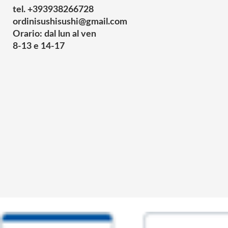
tel. +393938266728
ordinisushisushi@gmail.com
Orario: dal lun al ven
8-13 e 14-17
© 2025 Powered by studiofuturoma.com - Sushi-Sushi srl Via di Trigor