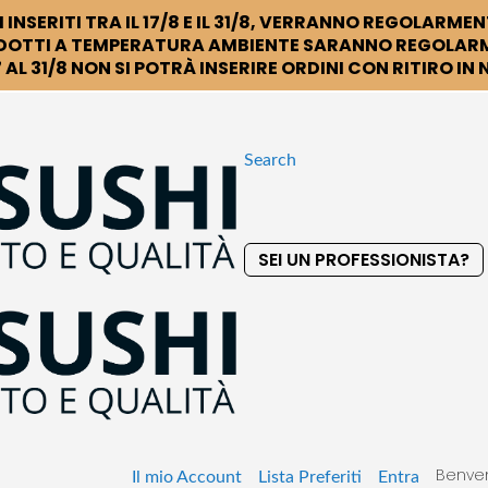
 INSERITI TRA IL 17/8 E IL 31/8, VERRANNO REGOLARMEN
DOTTI A TEMPERATURA AMBIENTE SARANNO REGOLARM
 AL 31/8 NON SI POTRÀ INSERIRE ORDINI CON RITIRO IN
Search
SEI UN PROFESSIONISTA?
S
k
i
p
t
o
C
o
Benven
n
Il mio Account
Lista Preferiti
Entra