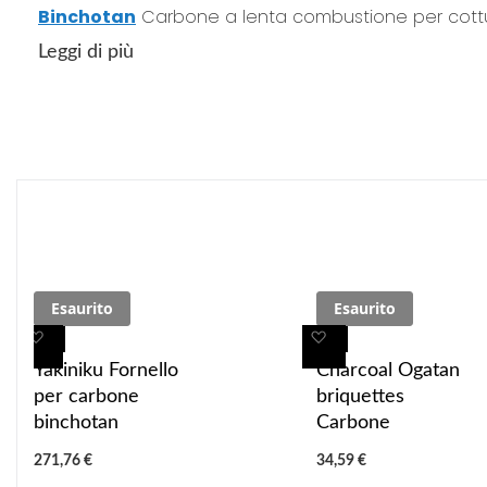
Binchotan
Carbone a lenta combustione per cottu
Leggi di più
Esaurito
Esaurito
A
A
A
A
g
g
g
g
Yakiniku Fornello
Charcoal Ogatan
g
g
g
g
per carbone
briquettes
i
i
i
i
binchotan
Carbone
u
u
u
u
271,76 €
34,59 €
n
n
n
n