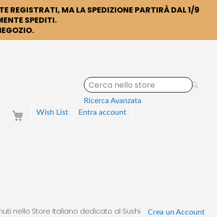
TE REGISTRATI, MA LA SPEDIZIONE PARTIRÀ DAL 1/9
ENTE SPEDITI.
 NEGOZIO.
S
e
a
Ricerca Avanzata
r
Your Cart
Wish List
Entra
account
c
h
uti nello Store Italiano dedicato al Sushi
Crea un Account