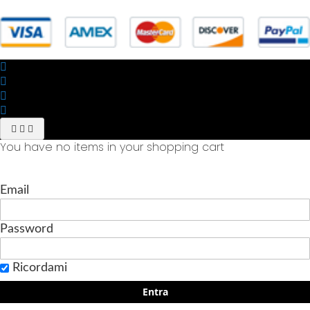
Trigoria,45 Roma P.IVA 11945981006
You have no items in your shopping cart
Email
Password
Ricordami
Entra