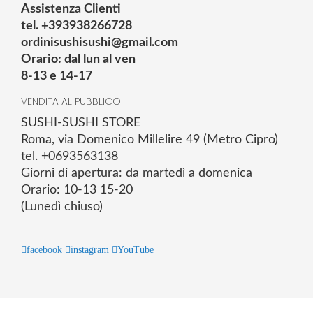
Assistenza Clienti
tel. +393938266728
ordinisushisushi@gmail.com
Orario: dal lun al ven
8-13 e 14-17
VENDITA AL PUBBLICO
SUSHI-SUSHI STORE
Roma, via Domenico Millelire 49 (Metro Cipro)
tel. +0693563138
Giorni di apertura: da martedì a domenica
Orario: 10-13 15-20
(Lunedì chiuso)
facebook
instagram
YouTube
© 2025 Powered by studiofuturoma.com - Sushi-Sushi srl Via di