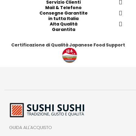
i
i
Servizio Clienti
i
i
Mail & Telefono
t
t
t
t
Consegne Garantite
i
i
i
i
in tutta Italia
Alta Qualità
Garantita
Certificazione di Qualità Japanese Food Support
GUIDA ALL'ACQUISTO