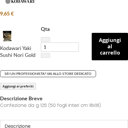
f
t
9,65 €
h
e
i
Qta
m
Aggiungi
a
al
Kodawari Yaki
g
carrello
Sushi Nori Gold
e
s
g
SEI UN PROFESSIONISTA? VAI ALLO STORE DEDICATO
a
l
Aggiungi ai preferiti
l
e
Descrizione Breve
r
Confezione da g 125 (50 fogli interi cm 18x18)
y
Descrizione