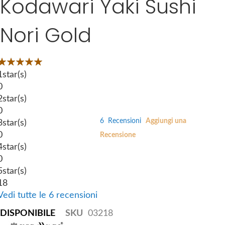
Kodawari Yaki Sushi
k
e
i
s
Nori Gold
p
g
t
a
o
l
Valutazione:
t
l
00
100
 of
1
star(s)
h
e
0
e
r
2
star(s)
b
y
0
e
6
Recensioni
Aggiungi una
3
star(s)
g
0
Recensione
i
4
star(s)
n
0
n
5
star(s)
i
18
n
Vedi tutte le 6 recensioni
g
DISPONIBILE
SKU
03218
o