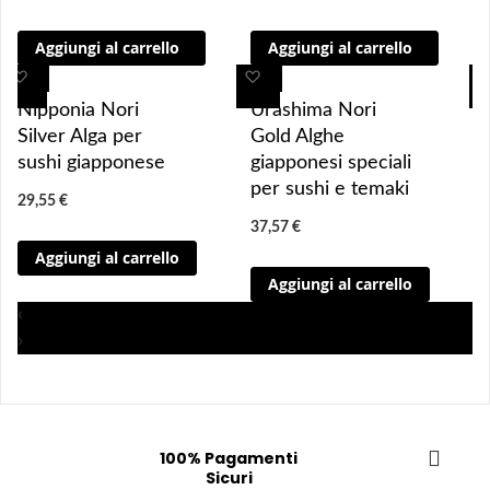
Aggiungi al carrello
Aggiungi al carrello
A
A
A
A
g
g
g
g
Nipponia Nori
Urashima Nori
g
g
g
g
Silver Alga per
Gold Alghe
i
i
i
i
sushi giapponese
giapponesi speciali
u
u
u
u
per sushi e temaki
29,55 €
n
n
n
n
37,57 €
g
g
g
g
Aggiungi al carrello
i 
i 
i
i
Aggiungi al carrello
a
a
a
a
i 
i 
i
i
‹
p
p
p
p
›
r
r
r
r
e
e
e
e
f
f
f
f
e
e
e
e
100% Pagamenti
r
r
r
r
Sicuri