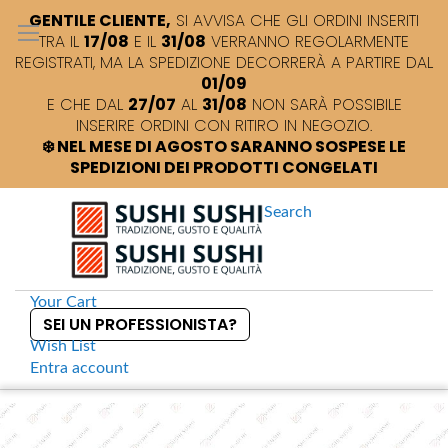
GENTILE CLIENTE,
SI AVVISA CHE GLI ORDINI INSERITI
TRA IL
17/08
E IL
31/08
VERRANNO REGOLARMENTE
REGISTRATI, MA LA SPEDIZIONE DECORRERÀ A PARTIRE DAL
01/09
E CHE DAL
27/07
AL
31/08
NON SARÀ POSSIBILE
INSERIRE ORDINI CON RITIRO IN NEGOZIO.
❄️ NEL MESE DI AGOSTO SARANNO SOSPESE LE
SPEDIZIONI DEI PRODOTTI CONGELATI
Search
Your Cart
SEI UN PROFESSIONISTA?
Wish List
Entra
account
S
k
Home
Kodawari Yaki Sushi Nori Gold
S
i
k