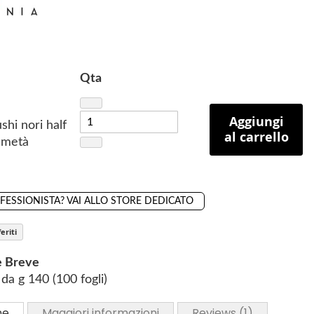
Qta
Aggiungi
shi nori half
al carrello
a metà
OFESSIONISTA? VAI ALLO STORE DEDICATO
eriti
e Breve
da g 140 (100 fogli)
ne
Maggiori informazioni
Reviews
1