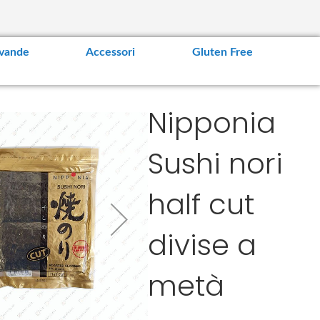
vande
Accessori
Gluten Free
Nipponia
Sushi nori
half cut
divise a
metà