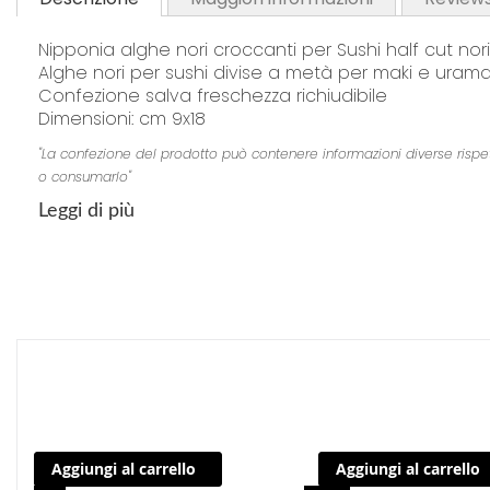
Nipponia alghe nori croccanti per Sushi half cut nor
Alghe nori per sushi divise a metà per maki e uramaki
Confezione salva freschezza richiudibile
Dimensioni: cm 9x18
"La confezione del prodotto può contenere informazioni diverse rispetto 
o consumarlo"
Leggi di più
Aggiungi al carrello
Aggiungi al carrello