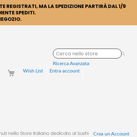
TE REGISTRATI, MA LA SPEDIZIONE PARTIRÀ DAL 1/9
ENTE SPEDITI.
 NEGOZIO.
S
e
a
Ricerca Avanzata
r
Your Cart
Wish List
Entra
account
c
h
uti nello Store Italiano dedicato al Sushi
Crea un Account