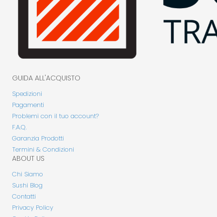
GUIDA ALL'ACQUISTO
Spedizioni
Pagamenti
Problemi con il tuo account?
F.A.Q.
Garanzia Prodotti
Termini & Condizioni
ABOUT US
Chi Siamo
Sushi Blog
Contatti
Privacy Policy