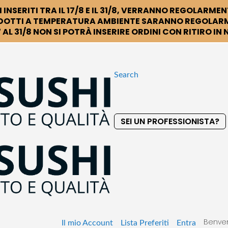
 INSERITI TRA IL 17/8 E IL 31/8, VERRANNO REGOLARMEN
DOTTI A TEMPERATURA AMBIENTE SARANNO REGOLARM
 AL 31/8 NON SI POTRÀ INSERIRE ORDINI CON RITIRO IN
Search
SEI UN PROFESSIONISTA?
S
k
i
p
t
o
C
o
Benven
n
Il mio Account
Lista Preferiti
Entra