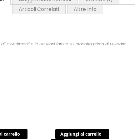
Articoli Correlati
Altre Info
 avvertimenti e le istruzioni fornite sul prodotto prima di utilizzarlo
l carrello
Aggiungi al carrello