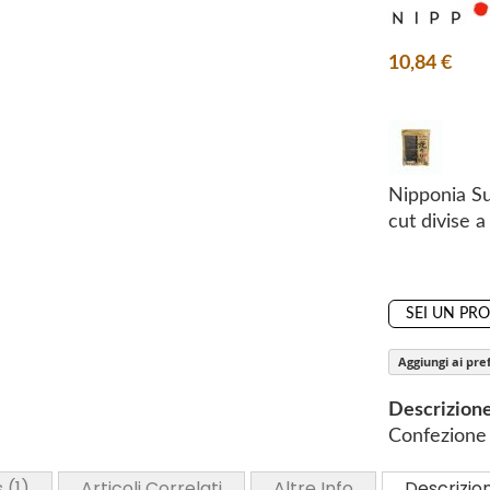
i
n
10,84 €
g
o
f
t
h
Nipponia Su
e
cut divise 
i
m
a
g
SEI UN PR
e
s
Aggiungi ai pref
g
Descrizion
a
Confezione 
l
l
s
1
Articoli Correlati
Altre Info
Descrizio