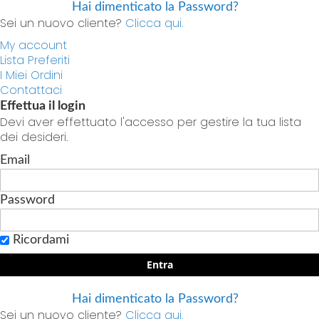
Hai dimenticato la Password?
Sei un nuovo cliente?
Clicca qui.
My account
Lista Preferiti
I Miei Ordini
Contattaci
Effettua il login
Devi aver effettuato l'accesso per gestire la tua lista
dei desideri.
Email
Password
Ricordami
Entra
Hai dimenticato la Password?
Sei un nuovo cliente?
Clicca qui.