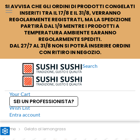
SI AVVISA CHE GLI ORDINI DI PRODOTTI CONGELATI
INSERITI TRA IL 17/8 E IL 31/8, VERRANNO
REGOLARMENTE REGISTRATI, MA LA SPEDIZIONE
PARTIRÀ DAL 1/9 MENTRE I PRODOTTI A
TEMPERATURA AMBIENTE SARANNO
REGOLARMENTE SPEDITI.
DAL 27/7 AL 31/8 NON SI POTRÀ INSERIRE ORDINI
CON RITIRO IN NEGOZIO.
Search
Your Cart
SEI UN PROFESSIONISTA?
Wish List
Entra
account
S
k
Home
Gelato al lemongrass
i