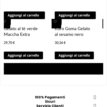
Aggiungi al carrello
Aggiungi al carrello
A
A
A
A
g
g
g
g
Gelato al tè verde
Kuro Goma Gelato
g
g
g
g
Maccha Extra
al sesamo nero
i
i
i
i
29,70 €
30,36 €
u
u
u
u
n
n
n
n
Aggiungi al carrello
Aggiungi al carrello
g
g
g
g
i 
i 
i
i
‹
a
a
a
a
›
i 
i 
i
i
p
p
p
p
r
r
r
r
e
e
e
e
f
f
f
f
100% Pagamenti
Sicuri
e
e
e
e
Servizio Clienti