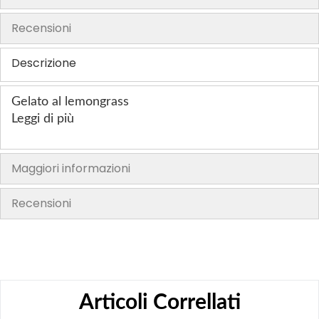
i
i
i
i
Recensioni
t
i
Descrizione
Gelato al lemongrass
Leggi di più
Maggiori informazioni
Recensioni
Articoli Correllati