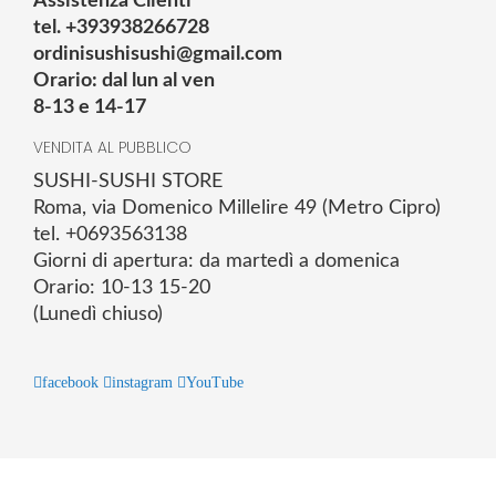
Assistenza Clienti
tel. +393938266728
ordinisushisushi@gmail.com
Orario: dal lun al ven
8-13 e 14-17
VENDITA AL PUBBLICO
SUSHI-SUSHI STORE
Roma, via Domenico Millelire 49 (Metro Cipro)
tel. +0693563138
Giorni di apertura: da martedì a domenica
Orario: 10-13 15-20
(Lunedì chiuso)
facebook
instagram
YouTube
© 2025 Powered by studiofuturoma.com - Sushi-Sushi srl Via di
Trigoria,45 Roma P.IVA 11945981006