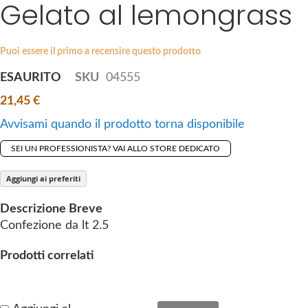
Gelato al lemongrass
S
a
k
g
i
e
p
Puoi essere il primo a recensire questo prodotto
s
t
g
ESAURITO
SKU
04555
o
a
21,45 €
t
l
h
l
Avvisami quando il prodotto torna disponibile
e
e
SEI UN PROFESSIONISTA? VAI ALLO STORE DEDICATO
b
r
e
y
Aggiungi ai preferiti
g
i
Descrizione Breve
n
Confezione da lt 2.5
n
i
Prodotti correlati
n
g
o