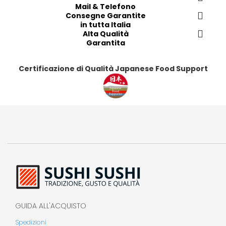
r
r
r
r
Mail & Telefono
i
i
i
i
Consegne Garantite
in tutta Italia
t
t
t
t
Alta Qualità
i
i
i
i
Garantita
Certificazione di Qualità Japanese Food Support
GUIDA ALL'ACQUISTO
Spedizioni