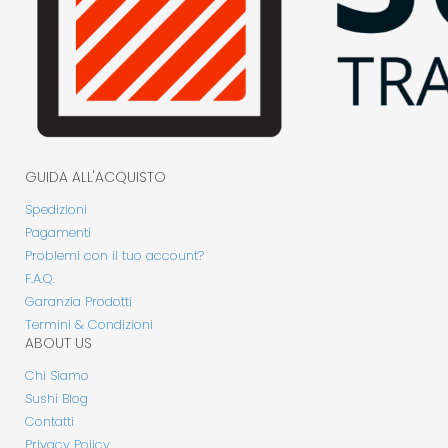
GUIDA ALL'ACQUISTO
Spedizioni
Pagamenti
Problemi con il tuo account?
F.A.Q.
Garanzia Prodotti
Termini & Condizioni
ABOUT US
Chi Siamo
Sushi Blog
Contatti
Privacy Policy