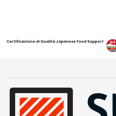
i
i
t
t
i
i
Certificazione di Qualità Japanese Food Support