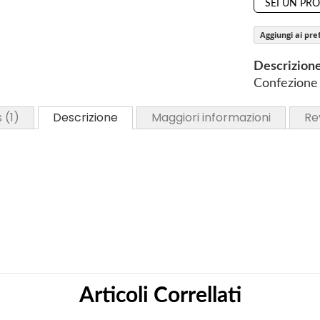
o
SEI UN PR
f
Aggiungi ai pref
t
h
Descrizion
e
Confezione 
i
m
s
1
Descrizione
Maggiori informazioni
Re
a
g
e
s
g
a
l
l
e
r
Articoli Correllati
y