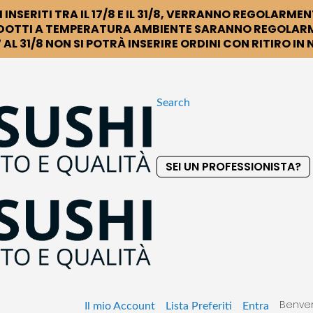
 INSERITI TRA IL 17/8 E IL 31/8, VERRANNO REGOLARMEN
DOTTI A TEMPERATURA AMBIENTE SARANNO REGOLARM
 AL 31/8 NON SI POTRÀ INSERIRE ORDINI CON RITIRO IN
Search
SEI UN PROFESSIONISTA?
S
k
i
p
t
o
C
o
Benven
n
Il mio Account
Lista Preferiti
Entra