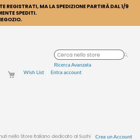
TE REGISTRATI, MA LA SPEDIZIONE PARTIRÀ DAL 1/9
ENTE SPEDITI.
 NEGOZIO.
S
e
a
Ricerca Avanzata
r
Your Cart
Wish List
Entra
account
c
h
uti nello Store Italiano dedicato al Sushi
Crea un Account