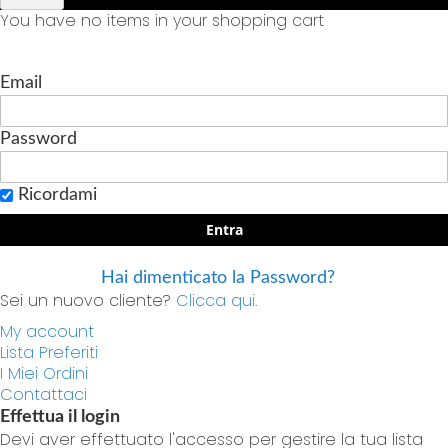
You have no items in your shopping cart
Email
Password
Ricordami
Entra
Hai dimenticato la Password?
Sei un nuovo cliente?
Clicca qui.
My account
Lista Preferiti
I Miei Ordini
Contattaci
Effettua il login
Devi aver effettuato l'accesso per gestire la tua lista