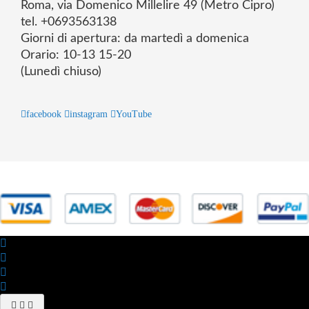
Roma, via Domenico Millelire 49 (Metro Cipro)
tel. +0693563138
Giorni di apertura: da martedì a domenica
Orario: 10-13 15-20
(Lunedì chiuso)
facebook
instagram
YouTube
© 2025 Powered by studiofuturoma.com - Sushi-Sushi srl Via di
Trigoria,45 Roma P.IVA 11945981006