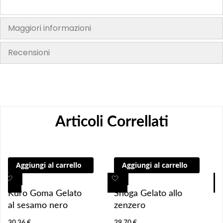
Maggiori informazioni
Recensioni
Articoli Correllati
Aggiungi al carrello
Aggiungi al carrello
A
A
A
A
g
g
g
g
Kuro Goma Gelato
Shoga Gelato allo
g
g
g
g
al sesamo nero
zenzero
i
i
i
i