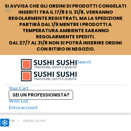
SI AVVISA CHE GLI ORDINI DI PRODOTTI CONGELATI
INSERITI TRA IL 17/8 E IL 31/8, VERRANNO
REGOLARMENTE REGISTRATI, MA LA SPEDIZIONE
PARTIRÀ DAL 1/9 MENTRE I PRODOTTI A
TEMPERATURA AMBIENTE SARANNO
REGOLARMENTE SPEDITI.
DAL 27/7 AL 31/8 NON SI POTRÀ INSERIRE ORDINI
CON RITIRO IN NEGOZIO.
Search
Your Cart
SEI UN PROFESSIONISTA?
Wish List
Entra
account
S
k
Home
Gelato al riso
i