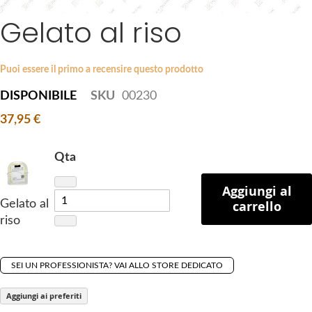
a
Gelato al riso
S
g
k
e
i
s
p
Puoi essere il primo a recensire questo prodotto
g
t
a
DISPONIBILE
SKU
00230
o
l
37,95 €
t
l
h
e
e
Qta
r
b
y
e
Aggiungi al
Gelato al
carrello
g
riso
i
n
n
SEI UN PROFESSIONISTA? VAI ALLO STORE DEDICATO
i
n
Aggiungi ai preferiti
g