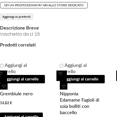
g
SEI UN PROFESSIONISTA? VAI ALLO STORE DEDICATO
o
Aggiungi ai preferiti
f
t
Descrizione Breve
h
Vaschetta da Lt 2,5
e
i
Prodotti correlati
m
a
g
Aggiungi al
Aggiungi al
e
carrello
carrello
A
A
s
Aggiungi al carrello
Aggiungi al carrello
g
g
g
g
g
A
A
a
i
i
g
g
l
Grembiule nero
Nipponia
u
u
g
g
l
Edamame Fagioli di
14,82 €
n
n
i
i
e
soia bolliti con
g
g
u
u
r
baccello
Aggiungi al carrello