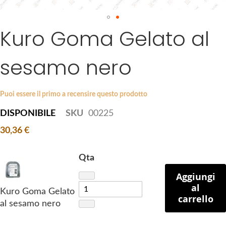
a
g
Kuro Goma Gelato al
S
e
k
s
i
g
sesamo nero
p
a
t
l
o
l
Puoi essere il primo a recensire questo prodotto
t
e
DISPONIBILE
SKU
00225
h
r
e
y
30,36 €
b
e
Qta
g
Aggiungi
i
al
n
Kuro Goma Gelato
carrello
n
al sesamo nero
i
n