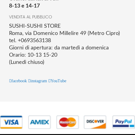
8-13 e 14-17
VENDITA AL PUBBLICO
SUSHI-SUSHI STORE
Roma, via Domenico Millelire 49 (Metro Cipro)
tel. +0693563138
Giorni di apertura: da martedì a domenica
Orario: 10-13 15-20
(Lunedì chiuso)
facebook
instagram
YouTube
© 2025 Powered by studiofuturoma.com - Sushi-Sushi srl Via di
Trigoria,45 Roma P.IVA 11945981006