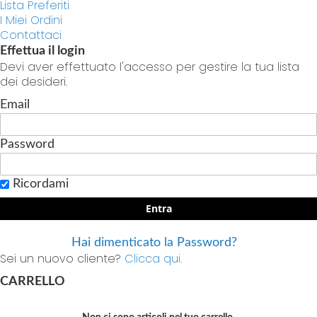
Lista Preferiti
I Miei Ordini
Contattaci
Effettua il login
Devi aver effettuato l'accesso per gestire la tua lista
dei desideri.
Email
Password
Ricordami
Entra
Hai dimenticato la Password?
Sei un nuovo cliente?
Clicca qui.
CARRELLO