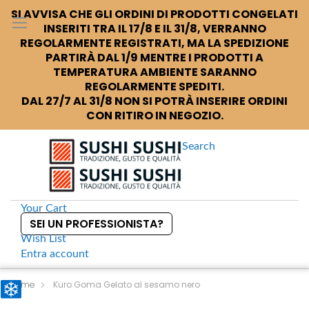
SI AVVISA CHE GLI ORDINI DI PRODOTTI CONGELATI
INSERITI TRA IL 17/8 E IL 31/8, VERRANNO
REGOLARMENTE REGISTRATI, MA LA SPEDIZIONE
PARTIRÀ DAL 1/9 MENTRE I PRODOTTI A
TEMPERATURA AMBIENTE SARANNO
REGOLARMENTE SPEDITI.
DAL 27/7 AL 31/8 NON SI POTRÀ INSERIRE ORDINI
CON RITIRO IN NEGOZIO.
Search
Your Cart
SEI UN PROFESSIONISTA?
Wish List
Entra
account
S
k
Home
Kuro Goma Gelato al sesamo nero
i