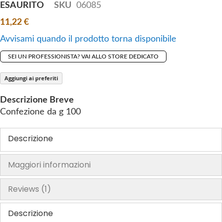
ESAURITO
SKU
06085
o
f
11,22 €
t
Avvisami quando il prodotto torna disponibile
h
e
SEI UN PROFESSIONISTA? VAI ALLO STORE DEDICATO
i
m
Aggiungi ai preferiti
a
Descrizione Breve
g
Confezione da g 100
e
s
Descrizione
g
a
l
Maggiori informazioni
l
e
Reviews
1
r
y
Descrizione