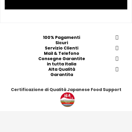
a
a
a
a
›
i 
i 
i
i
p
p
p
p
r
r
r
r
e
e
e
e
f
f
f
f
100% Pagamenti
Sicuri
e
e
e
e
Servizio Clienti
r
r
r
r
Mail & Telefono
i
i
i
i
Consegne Garantite
in tutta Italia
t
t
t
t
Alta Qualità
i
i
i
i
Garantita
Certificazione di Qualità Japanese Food Support