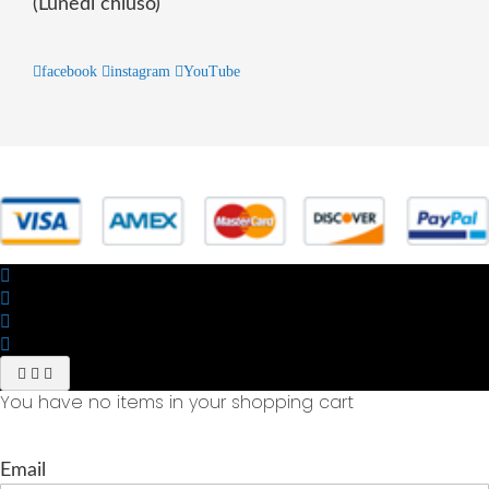
(Lunedì chiuso)
facebook
instagram
YouTube
© 2025 Powered by studiofuturoma.com - Sushi-Sushi srl Via di
Trigoria,45 Roma P.IVA 11945981006
You have no items in your shopping cart
Email