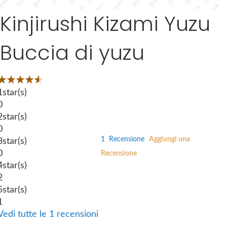
a
Kinjirushi Kizami Yuzu
S
g
k
e
i
s
Buccia di yuzu
p
g
t
a
o
Valutazione:
l
t
7
l
100
 of
1
star(s)
h
e
0
e
r
2
star(s)
b
y
0
e
1
Recensione
Aggiungi una
3
star(s)
g
0
Recensione
i
4
star(s)
n
2
n
5
star(s)
i
1
n
Vedi tutte le 1 recensioni
g