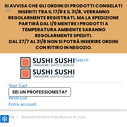
SI AVVISA CHE GLI ORDINI DI PRODOTTI CONGELATI
INSERITI TRA IL 17/8 E IL 31/8, VERRANNO
REGOLARMENTE REGISTRATI, MA LA SPEDIZIONE
PARTIRÀ DAL 1/9 MENTRE I PRODOTTI A
TEMPERATURA AMBIENTE SARANNO
REGOLARMENTE SPEDITI.
DAL 27/7 AL 31/8 NON SI POTRÀ INSERIRE ORDINI
CON RITIRO IN NEGOZIO.
Search
Your Cart
SEI UN PROFESSIONISTA?
Wish List
Entra
account
S
k
Home
Kinjirushi Kizami Yuzu Buccia di yuzu
i