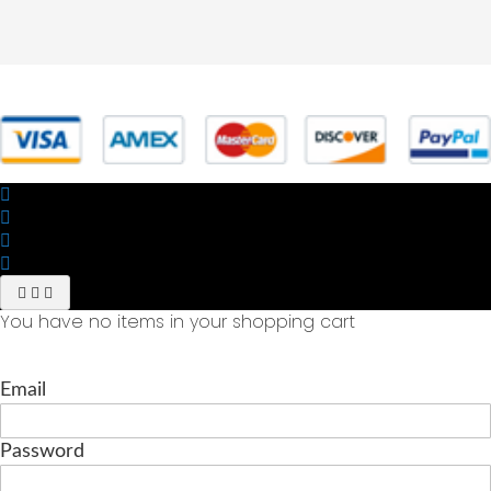
© 2025 Powered by studiofuturoma.com - Sushi-Sushi srl Via di
Trigoria,45 Roma P.IVA 11945981006
You have no items in your shopping cart
Email
Password