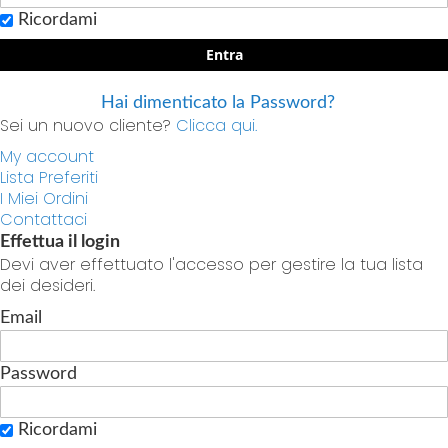
Ricordami
Entra
Hai dimenticato la Password?
Sei un nuovo cliente?
Clicca qui.
My account
Lista Preferiti
I Miei Ordini
Contattaci
Effettua il login
Devi aver effettuato l'accesso per gestire la tua lista
dei desideri.
Email
Password
Ricordami