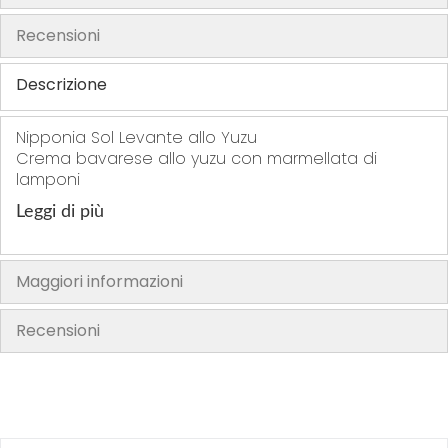
f
Recensioni
t
h
Descrizione
e
i
m
Nipponia Sol Levante allo Yuzu
Crema bavarese allo yuzu con marmellata di
a
lamponi
g
e
Leggi di più
s
g
a
Maggiori informazioni
l
l
Recensioni
e
r
y