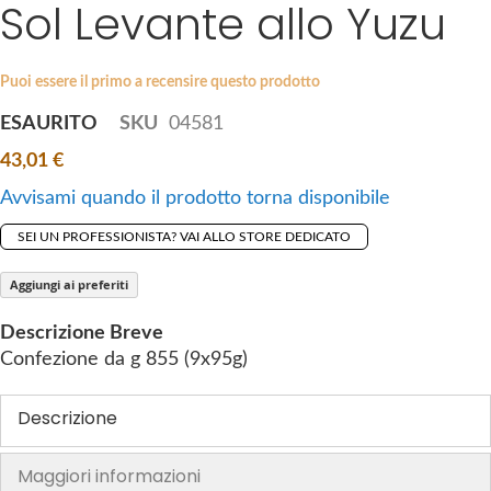
Sol Levante allo Yuzu
S
a
k
g
i
e
p
Puoi essere il primo a recensire questo prodotto
s
t
g
ESAURITO
SKU
04581
o
a
43,01 €
t
l
h
l
Avvisami quando il prodotto torna disponibile
e
e
SEI UN PROFESSIONISTA? VAI ALLO STORE DEDICATO
b
r
e
y
Aggiungi ai preferiti
g
i
Descrizione Breve
n
Confezione da g 855 (9x95g)
n
i
Descrizione
n
g
Maggiori informazioni
o