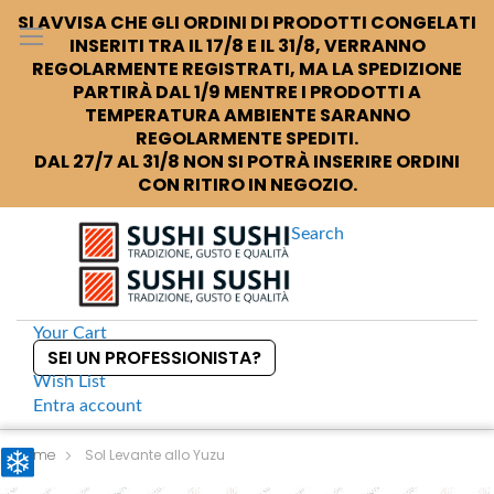
SI AVVISA CHE GLI ORDINI DI PRODOTTI CONGELATI
INSERITI TRA IL 17/8 E IL 31/8, VERRANNO
REGOLARMENTE REGISTRATI, MA LA SPEDIZIONE
PARTIRÀ DAL 1/9 MENTRE I PRODOTTI A
TEMPERATURA AMBIENTE SARANNO
REGOLARMENTE SPEDITI.
DAL 27/7 AL 31/8 NON SI POTRÀ INSERIRE ORDINI
CON RITIRO IN NEGOZIO.
Search
Your Cart
SEI UN PROFESSIONISTA?
Wish List
Entra
account
S
k
Home
Sol Levante allo Yuzu
i