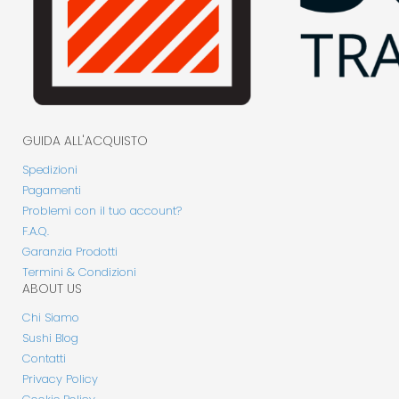
GUIDA ALL'ACQUISTO
Spedizioni
Pagamenti
Problemi con il tuo account?
F.A.Q.
Garanzia Prodotti
Termini & Condizioni
ABOUT US
Chi Siamo
Sushi Blog
Contatti
Privacy Policy