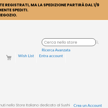
TE REGISTRATI, MA LA SPEDIZIONE PARTIRÀ DAL 1/9
ENTE SPEDITI.
 NEGOZIO.
S
e
a
Ricerca Avanzata
r
Your Cart
Wish List
Entra
account
c
h
uti nello Store Italiano dedicato al Sushi
Crea un Account