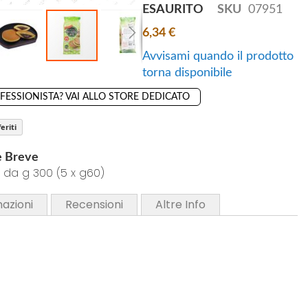
ESAURITO
SKU
07951
6,34 €
Avvisami quando il prodotto
torna disponibile
OFESSIONISTA? VAI ALLO STORE DEDICATO
eriti
e Breve
 da g 300 (5 x g60)
mazioni
Recensioni
Altre Info