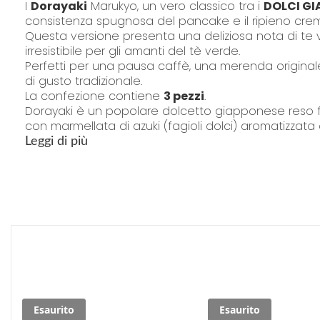
I
Dorayaki
Marukyo, un vero classico tra i
DOLCI GI
consistenza spugnosa del pancake e il ripieno cremos
Questa versione presenta una deliziosa nota di te
irresistibile per gli amanti del tè verde.
Perfetti per una pausa caffè, una merenda originale
di gusto tradizionale.
La confezione contiene
3 pezzi
.
Dorayaki è un popolare dolcetto giapponese reso 
con marmellata di azuki (fagioli dolci) aromatizzata
Confezione da 3 dorayaki da 50g
Leggi di più
"La confezione del prodotto può contenere informazioni diverse da quell
consumarlo"
Esaurito
Esaurito