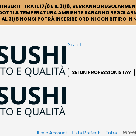
 INSERITI TRA IL 17/8 E IL 31/8, VERRANNO REGOLARMEN
DOTTI A TEMPERATURA AMBIENTE SARANNO REGOLARM
 AL 31/8 NON SI POTRÀ INSERIRE ORDINI CON RITIRO IN
Search
SEI UN PROFESSIONISTA?
S
k
i
p
t
o
C
o
Benven
n
Il mio Account
Lista Preferiti
Entra