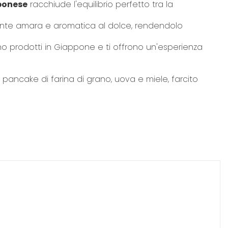
ponese
racchiude l'equilibrio perfetto tra la
te amara e aromatica al dolce, rendendolo
no prodotti in Giappone e ti offrono un'esperienza
cake di farina di grano, uova e miele, farcito
imenti e le istruzioni fornite sul prodotto prima di utiliizzarlo o