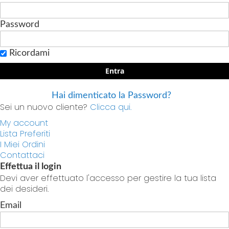
Password
Ricordami
Entra
Hai dimenticato la Password?
Sei un nuovo cliente?
Clicca qui.
My account
Lista Preferiti
I Miei Ordini
Contattaci
Effettua il login
Devi aver effettuato l'accesso per gestire la tua lista
dei desideri.
Email