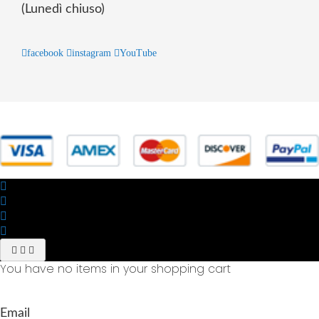
(Lunedì chiuso)
facebook
instagram
YouTube
© 2025 Powered by studiofuturoma.com - Sushi-Sushi srl Via di
Trigoria,45 Roma P.IVA 11945981006
You have no items in your shopping cart
Email