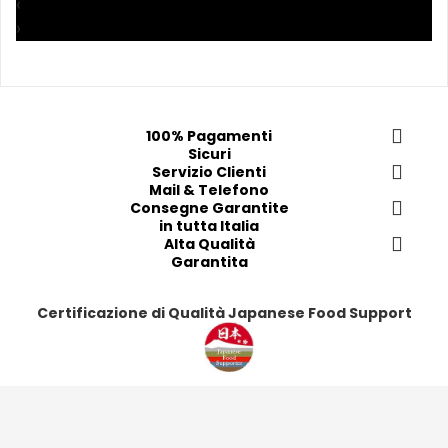
‹
p
p
p
p
›
r
r
r
r
e
e
e
e
f
f
f
f
e
e
e
e
r
r
r
r
100% Pagamenti
Sicuri
i
i
i
i
Servizio Clienti
t
t
t
t
Mail & Telefono
i
i
i
i
Consegne Garantite
in tutta Italia
Alta Qualità
Garantita
Certificazione di Qualità Japanese Food Support