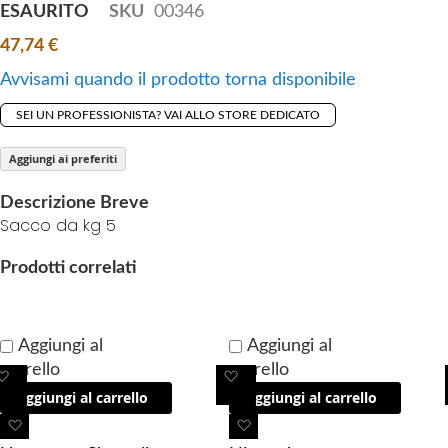
t
ESAURITO
SKU
00346
h
47,74 €
e
i
Avvisami quando il prodotto torna disponibile
m
SEI UN PROFESSIONISTA? VAI ALLO STORE DEDICATO
a
g
Aggiungi ai preferiti
e
s
Descrizione Breve
g
Sacco da kg 5
a
Prodotti correlati
l
l
e
r
Aggiungi al
Aggiungi al
y
carrello
carrello
A
A
Aggiungi al carrello
Aggiungi al carrello
g
g
g
g
A
A
i
i