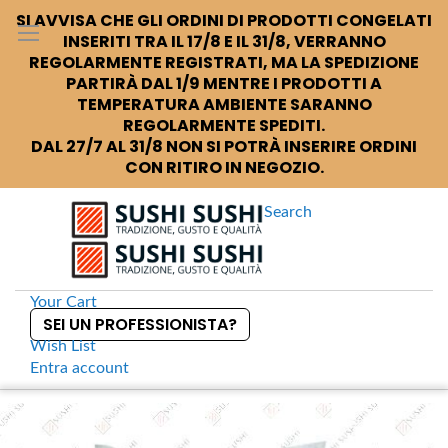
SI AVVISA CHE GLI ORDINI DI PRODOTTI CONGELATI
INSERITI TRA IL 17/8 E IL 31/8, VERRANNO
REGOLARMENTE REGISTRATI, MA LA SPEDIZIONE
PARTIRÀ DAL 1/9 MENTRE I PRODOTTI A
TEMPERATURA AMBIENTE SARANNO
REGOLARMENTE SPEDITI.
DAL 27/7 AL 31/8 NON SI POTRÀ INSERIRE ORDINI
CON RITIRO IN NEGOZIO.
Search
Your Cart
SEI UN PROFESSIONISTA?
Wish List
Entra
account
S
k
Home
Uonumasan Koshihikari Riso per sushi giapponese
S
i
k