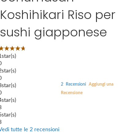
e
i
Koshihikari Riso per
s
p
g
t
sushi giapponese
a
o
l
t
l
h
Valutazione:
e
e
0
100
 of
1
star(s)
r
b
0
y
e
2
star(s)
g
0
i
2
Recensioni
Aggiungi una
3
star(s)
n
0
Recensione
n
4
star(s)
i
3
n
5
star(s)
g
3
o
Vedi tutte le 2 recensioni
f