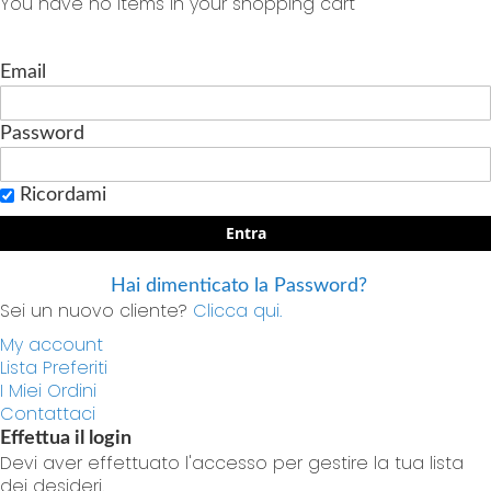
You have no items in your shopping cart
Email
Password
Ricordami
Entra
Hai dimenticato la Password?
Sei un nuovo cliente?
Clicca qui.
My account
Lista Preferiti
I Miei Ordini
Contattaci
Effettua il login
Devi aver effettuato l'accesso per gestire la tua lista
dei desideri.