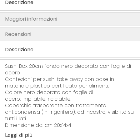
Descrizione
r
r
r
f
i
i
i
e
Maggiori informazioni
t
t
t
r
i
i
i
i
Recensioni
t
i
Descrizione
Sushi Box 20cm fondo nero decorato con foglie di
acero
Confezioni per sushi take away
con base in
materiale plastico certificato per alimenti.
Colore nero decorato con foglie di
acero; impilabile, riciclabile.
Coperchio trasparente con trattamento
anticondensa (in frigorifero), ad incastro, visibilità su
tutti i lati.
Dimensione da: cm 20x14x4
Leggi di più