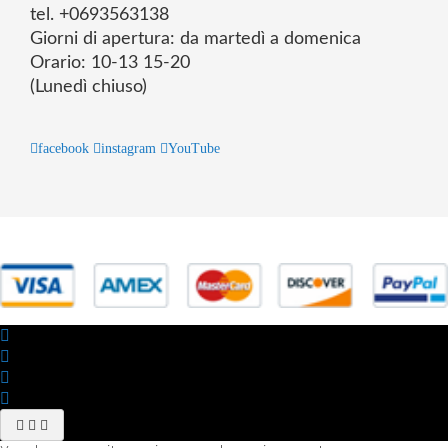
tel. +0693563138
Giorni di apertura: da martedì a domenica
Orario: 10-13 15-20
(Lunedì chiuso)
facebook
instagram
YouTube
© 2025 Powered by studiofuturoma.com - Sushi-Sushi srl Via di
Trigoria,45 Roma P.IVA 11945981006