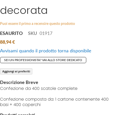
i
decorata
e
p
s
t
g
o
a
Puoi essere il primo a recensire questo prodotto
t
l
ESAURITO
SKU
01917
h
l
e
88,94 €
e
b
r
Avvisami quando il prodotto torna disponibile
e
y
g
SEI UN PROFESSIONISTA? VAI ALLO STORE DEDICATO
i
n
Aggiungi ai preferiti
n
Descrizione Breve
i
Confezione da 400 scatole complete
n
g
Confezione composta da: 1 cartone contenente 400
o
basi + 400 coperchi
f
t