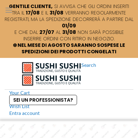
GENTILE CLIENTE,
SI AVVISA CHE GLI ORDINI INSERITI
TRA IL
17/08
E IL
31/08
VERRANNO REGOLARMENTE
REGISTRATI, MA LA SPEDIZIONE DECORRERÀ A PARTIRE DAL
01/09
E CHE DAL
27/07
AL
31/08
NON SARÀ POSSIBILE
INSERIRE ORDINI CON RITIRO IN NEGOZIO.
❄️ NEL MESE DI AGOSTO SARANNO SOSPESE LE
SPEDIZIONI DEI PRODOTTI CONGELATI
Search
Your Cart
SEI UN PROFESSIONISTA?
Wish List
Entra
account
S
k
Home
Sushi Box 20 cm decorata
S
i
k