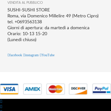
VENDITA AL PUBBLICO
SUSHI-SUSHI STORE
Roma, via Domenico Millelire 49 (Metro Cipro)
tel. +0693563138
Giorni di apertura: da martedì a domenica
Orario: 10-13 15-20
(Lunedì chiuso)
facebook
instagram
YouTube
© 2025 Powered by studiofuturoma.com - Sushi-Sushi srl Via di
Trigoria,45 Roma P.IVA 11945981006