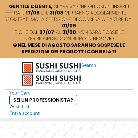
GENTILE CLIENTE,
SI AVVISA CHE GLI ORDINI INSERITI
TRA IL
17/08
E IL
31/08
VERRANNO REGOLARMENTE
REGISTRATI, MA LA SPEDIZIONE DECORRERÀ A PARTIRE DAL
01/09
E CHE DAL
27/07
AL
31/08
NON SARÀ POSSIBILE
INSERIRE ORDINI CON RITIRO IN NEGOZIO.
❄️ NEL MESE DI AGOSTO SARANNO SOSPESE LE
SPEDIZIONI DEI PRODOTTI CONGELATI
Search
Your Cart
SEI UN PROFESSIONISTA?
Wish List
Entra
account
S
k
Home
EPS 008 Sushi box per asporto senza plastica
S
i
k