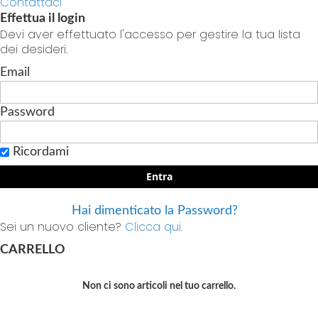
Contattaci
Effettua il login
Devi aver effettuato l'accesso per gestire la tua lista
dei desideri.
Email
Password
Ricordami
Entra
Hai dimenticato la Password?
Sei un nuovo cliente?
Clicca qui.
CARRELLO
Non ci sono articoli nel tuo carrello.