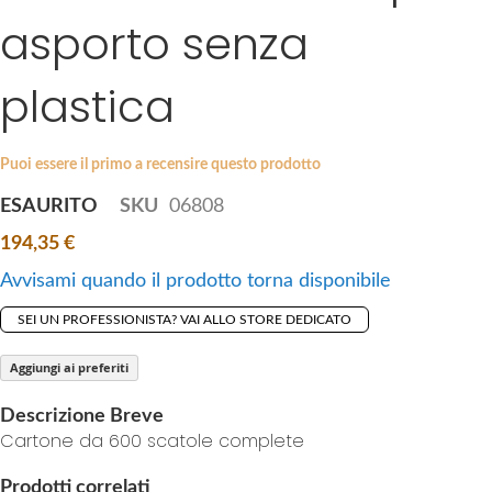
i
asporto senza
e
p
s
t
g
plastica
o
a
t
l
h
l
Puoi essere il primo a recensire questo prodotto
e
e
b
ESAURITO
SKU
06808
r
e
y
194,35 €
g
i
Avvisami quando il prodotto torna disponibile
n
SEI UN PROFESSIONISTA? VAI ALLO STORE DEDICATO
n
i
Aggiungi ai preferiti
n
g
Descrizione Breve
o
Cartone da 600 scatole complete
f
Prodotti correlati
t