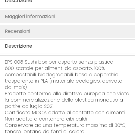
Descrizione
r
r
f
r
i
i
e
i
Maggiori informazioni
t
t
r
t
i
i
i
i
Recensioni
t
i
Descrizione
EPS 008 Sushi box per asporto senza plastica
600 scatole per alimenti da asporto, 100%
compostabili, biodegradabili, base e coperchio
trasparente in PLA (materiale ecologico, derivato
dal mais)
Prodotto conforme alla direttiva europea che vieta
la commercializzazione della plastica monouso a
partire da luglio 2021.
Certificato MOCA adatto al contatto con alimenti
Non adatto a contenere cibi caldi
Conservare ad una temperatura massima di 30°C,
tenere lontano da fonti di calore.