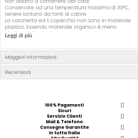
Non adatto a contenere cibi caldi
Conservare ad una temperatura massima di 30°C,
tenere lontano da fonti di calore.
La vaschetta ed il coperchio non sono in materiale
plastico. Essendo materiale organico è meno
elastico della plastica va maneggiato con maggior
Leggi di più
cautela in quanto più fragile.
Dimensioni: cm 27x20,6x4,6
"La confezione del prodotto può contenere informazioni diverse
Maggiori informazioni
rispetto a quelle mostrate sul nostro sito. Si prega di leggere sempre
l’etichetta, gli avvertimenti e le istruzioni fornite sul prodotto prima di
Recensioni
utilizzarlo o consumarlo"
100% Pagamenti
Sicuri
Servizio Clienti
Mail & Telefono
Consegne Garantite
in tutta Italia