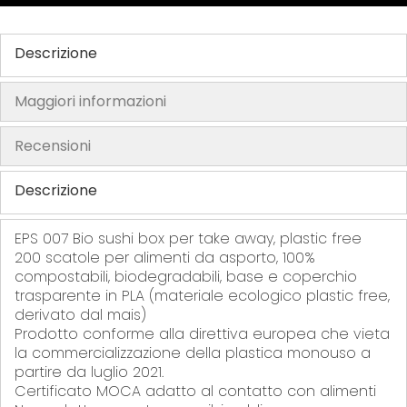
e
e
e
p
f
f
f
r
e
e
e
e
Descrizione
r
r
r
f
i
i
i
e
Maggiori informazioni
t
t
t
r
i
i
i
i
Recensioni
t
i
Descrizione
EPS 007 Bio sushi box per take away, plastic free
200 scatole per alimenti da asporto, 100%
compostabili, biodegradabili, base e coperchio
trasparente in PLA (materiale ecologico plastic free,
derivato dal mais)
Prodotto conforme alla direttiva europea che vieta
la commercializzazione della plastica monouso a
partire da luglio 2021.
Certificato MOCA adatto al contatto con alimenti