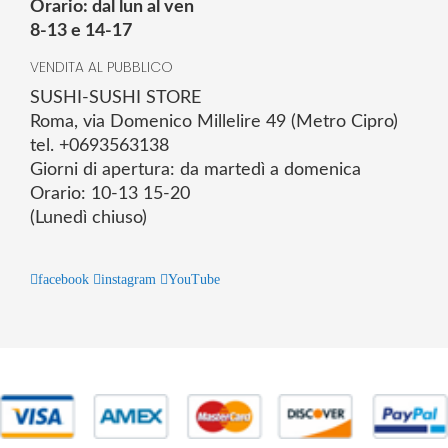
Orario: dal lun al ven
8-13 e 14-17
VENDITA AL PUBBLICO
SUSHI-SUSHI STORE
Roma, via Domenico Millelire 49 (Metro Cipro)
tel. +0693563138
Giorni di apertura: da martedì a domenica
Orario: 10-13 15-20
(Lunedì chiuso)
facebook
instagram
YouTube
© 2025 Powered by studiofuturoma.com - Sushi-Sushi srl Via di
Trigoria,45 Roma P.IVA 11945981006