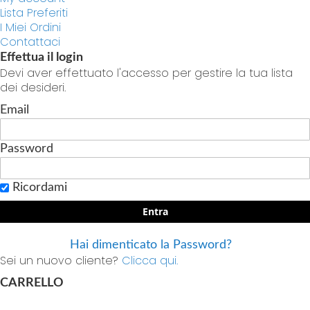
Lista Preferiti
I Miei Ordini
Contattaci
Effettua il login
Devi aver effettuato l'accesso per gestire la tua lista
dei desideri.
Email
Password
Ricordami
Entra
Hai dimenticato la Password?
Sei un nuovo cliente?
Clicca qui.
CARRELLO