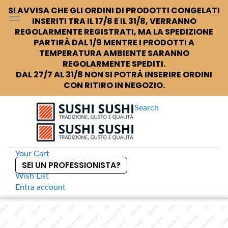
SI AVVISA CHE GLI ORDINI DI PRODOTTI CONGELATI
INSERITI TRA IL 17/8 E IL 31/8, VERRANNO
REGOLARMENTE REGISTRATI, MA LA SPEDIZIONE
PARTIRÀ DAL 1/9 MENTRE I PRODOTTI A
TEMPERATURA AMBIENTE SARANNO
REGOLARMENTE SPEDITI.
DAL 27/7 AL 31/8 NON SI POTRÀ INSERIRE ORDINI
CON RITIRO IN NEGOZIO.
Search
Your Cart
SEI UN PROFESSIONISTA?
Wish List
Entra
account
S
k
Home
Bio sushi box EPS 007
S
i
k