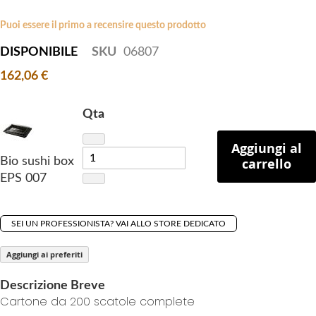
i
e
p
Puoi essere il primo a recensire questo prodotto
s
t
g
DISPONIBILE
SKU
06807
o
a
162,06 €
t
l
h
l
e
Qta
e
b
r
e
Aggiungi al
y
Bio sushi box
carrello
g
EPS 007
i
n
n
SEI UN PROFESSIONISTA? VAI ALLO STORE DEDICATO
i
n
Aggiungi ai preferiti
g
o
Descrizione Breve
f
Cartone da 200 scatole complete
t