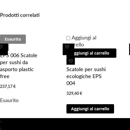
h
e
Prodotti correlati
i
m
a
Aggiungi al
Esaurito
g
carrello
A
A
A
e
Aggiungi al carrello
g
g
g
s
EPS 006 Scatole
g
g
g
A
g
per sushi da
i
i
i
g
a
asporto plastic
Scatole per sushi
u
u
u
g
l
free
ecologiche EPS
n
n
n
i
l
004
237,17 €
g
g
g
u
e
329,40 €
i 
i 
i
n
r
Esaurito
a
a
a
g
y
Aggiungi al carrello
i 
i 
i
i
p
p
p
a
‹
r
r
r
i
›