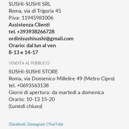
SUSHI-SUSHI SRL
Roma, via di Trigoria 45
P.iva: 11945981006
Assistenza Clienti
tel. +393938266728
ordinisushisushi@gmail.com
Orario: dal lun al ven
8-13 e 14-17
VENDITA AL PUBBLICO
SUSHI-SUSHI STORE
Roma, via Domenico Millelire 49 (Metro Cipro)
tel. +0693563138
Giorni di apertura: da martedì a domenica
Orario: 10-13 15-20
(Lunedì chiuso)
facebook
instagram
YouTube