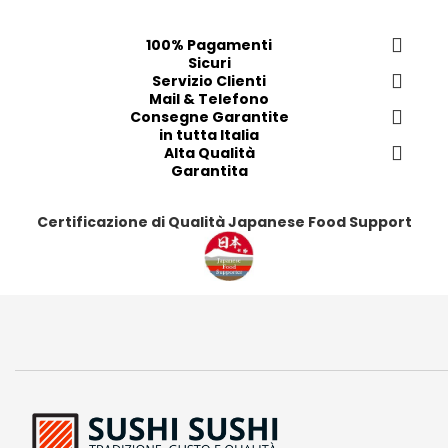
f
f
f
f
e
e
e
e
100% Pagamenti
Sicuri
r
r
r
r
Servizio Clienti
i
i
i
i
Mail & Telefono
t
t
t
t
Consegne Garantite
in tutta Italia
i
i
i
i
Alta Qualità
Garantita
Certificazione di Qualità Japanese Food Support