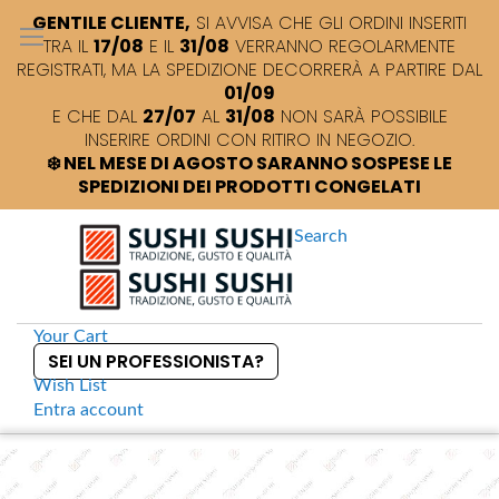
GENTILE CLIENTE,
SI AVVISA CHE GLI ORDINI INSERITI
TRA IL
17/08
E IL
31/08
VERRANNO REGOLARMENTE
REGISTRATI, MA LA SPEDIZIONE DECORRERÀ A PARTIRE DAL
01/09
E CHE DAL
27/07
AL
31/08
NON SARÀ POSSIBILE
INSERIRE ORDINI CON RITIRO IN NEGOZIO.
❄️ NEL MESE DI AGOSTO SARANNO SOSPESE LE
SPEDIZIONI DEI PRODOTTI CONGELATI
Search
Your Cart
SEI UN PROFESSIONISTA?
Wish List
Entra
account
S
k
Home
Iron Kessho Tazza da tè
S
i
k