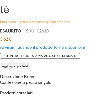
i
tè
e
p
s
t
g
o
a
Puoi essere il primo a recensire questo prodotto
t
l
ESAURITO
SKU
02618
h
l
e
3,62 €
e
b
r
Avvisami quando il prodotto torna disponibile
e
y
g
SEI UN PROFESSIONISTA? VAI ALLO STORE DEDICATO
i
n
Aggiungi ai preferiti
n
Descrizione Breve
i
Confezione a pezzo singolo
n
g
Prodotti correlati
o
f
t