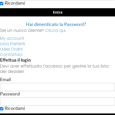
Ricordami
Entra
Hai dimenticato la Password?
Sei un nuovo cliente?
Clicca qui.
My account
Lista Preferiti
I Miei Ordini
Contattaci
Effettua il login
Devi aver effettuato l'accesso per gestire la tua lista
dei desideri.
Email
Password
Ricordami