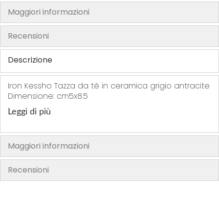
t
t
t
r
Maggiori informazioni
i
i
i
i
t
Recensioni
i
Descrizione
Iron Kessho Tazza da tè in ceramica grigio antracite
Dimensione: cm5x8.5
Leggi di più
Maggiori informazioni
Recensioni