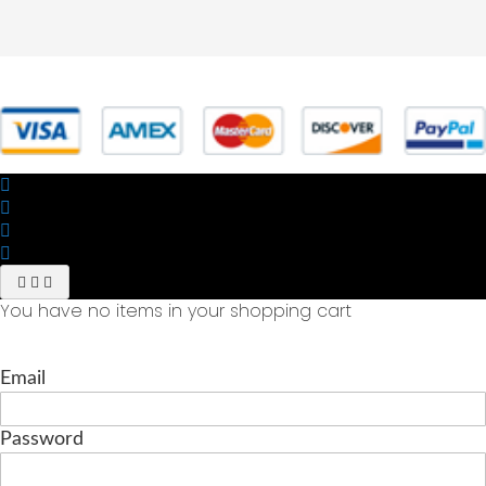
© 2025 Powered by studiofuturoma.com - Sushi-Sushi srl Via di
Trigoria,45 Roma P.IVA 11945981006
You have no items in your shopping cart
Email
Password