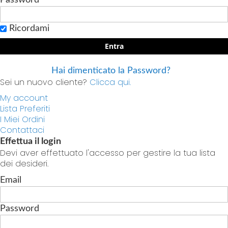
Ricordami
Entra
Hai dimenticato la Password?
Sei un nuovo cliente?
Clicca qui.
My account
Lista Preferiti
I Miei Ordini
Contattaci
Effettua il login
Devi aver effettuato l'accesso per gestire la tua lista
dei desideri.
Email
Password