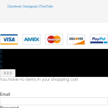
facebook
instagram
YouTube
© 2025 Powered by studiofuturoma.com - Sushi-Sushi srl Via di
Trigoria,45 Roma P.IVA 11945981006
You have no items in your shopping cart
Email
Password