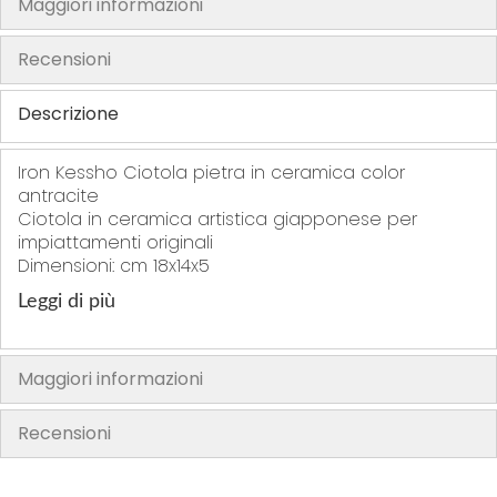
Maggiori informazioni
h
e
Recensioni
i
m
Descrizione
a
g
Iron Kessho Ciotola pietra in ceramica color
e
antracite
s
Ciotola in ceramica artistica giapponese per
g
impiattamenti originali
Dimensioni: cm 18x14x5
a
l
Leggi di più
l
e
r
Maggiori informazioni
y
Recensioni