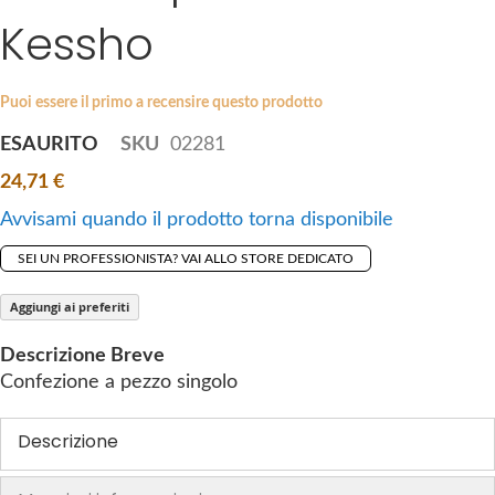
i
Kessho
e
p
s
t
g
o
a
Puoi essere il primo a recensire questo prodotto
t
l
ESAURITO
SKU
02281
h
l
e
24,71 €
e
b
r
Avvisami quando il prodotto torna disponibile
e
y
g
SEI UN PROFESSIONISTA? VAI ALLO STORE DEDICATO
i
n
Aggiungi ai preferiti
n
Descrizione Breve
i
Confezione a pezzo singolo
n
g
Descrizione
o
f
t