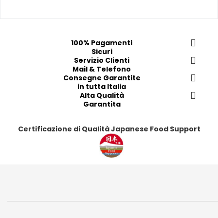
r
r
r
r
e
e
e
e
f
f
f
f
e
e
e
e
100% Pagamenti
Sicuri
r
r
r
r
Servizio Clienti
i
i
i
i
Mail & Telefono
t
t
t
t
Consegne Garantite
in tutta Italia
i
i
i
i
Alta Qualità
Garantita
Certificazione di Qualità Japanese Food Support