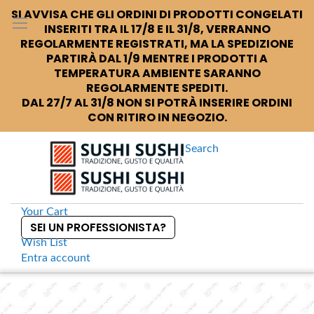
SI AVVISA CHE GLI ORDINI DI PRODOTTI CONGELATI
INSERITI TRA IL 17/8 E IL 31/8, VERRANNO
REGOLARMENTE REGISTRATI, MA LA SPEDIZIONE
PARTIRÀ DAL 1/9 MENTRE I PRODOTTI A
TEMPERATURA AMBIENTE SARANNO
REGOLARMENTE SPEDITI.
DAL 27/7 AL 31/8 NON SI POTRÀ INSERIRE ORDINI
CON RITIRO IN NEGOZIO.
Search
Your Cart
SEI UN PROFESSIONISTA?
Wish List
Entra
account
S
k
Home
Sushi +
Ciotola pietra Iron Kessho
S
i
k