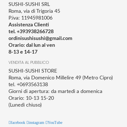
SUSHI-SUSHI SRL
Roma, via di Trigoria 45
P.iva: 11945981006
Assistenza Clienti
tel. +393938266728
ordinisushisushi@gmail.com
Orario: dal lun al ven
8-13 e 14-17
VENDITA AL PUBBLICO
SUSHI-SUSHI STORE
Roma, via Domenico Millelire 49 (Metro Cipro)
tel. +0693563138
Giorni di apertura: da martedì a domenica
Orario: 10-13 15-20
(Lunedì chiuso)
facebook
instagram
YouTube