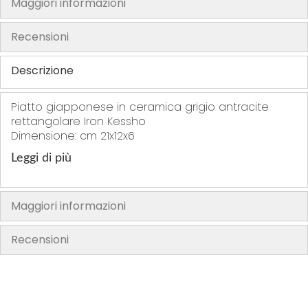
Maggiori informazioni
h
e
Recensioni
i
m
Descrizione
a
g
Piatto giapponese in ceramica grigio antracite
e
rettangolare Iron Kessho
s
Dimensione: cm 21x12x6
g
Leggi di più
a
l
l
Maggiori informazioni
e
r
Recensioni
y