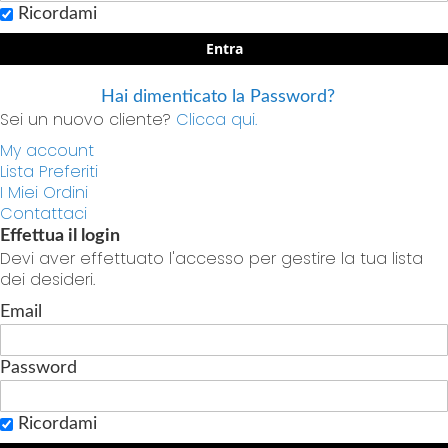
Ricordami
Entra
Hai dimenticato la Password?
Sei un nuovo cliente?
Clicca qui.
My account
Lista Preferiti
I Miei Ordini
Contattaci
Effettua il login
Devi aver effettuato l'accesso per gestire la tua lista
dei desideri.
Email
Password
Ricordami