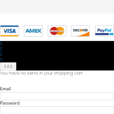
© 2025 Powered by studiofuturoma.com - Sushi-Sushi srl Via di
Trigoria,45 Roma P.IVA 11945981006
You have no items in your shopping cart
Email
Password