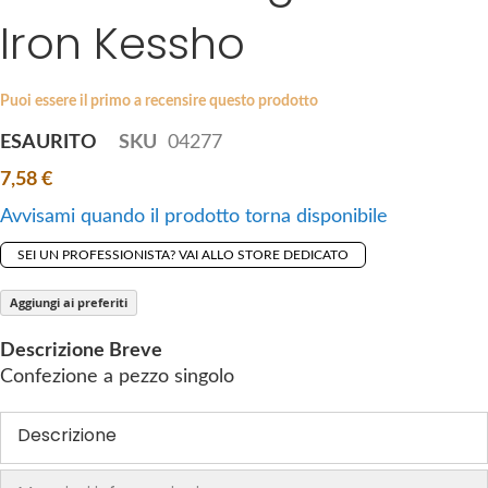
i
Iron Kessho
e
p
s
t
g
o
a
Puoi essere il primo a recensire questo prodotto
t
l
ESAURITO
SKU
04277
h
l
e
7,58 €
e
b
r
Avvisami quando il prodotto torna disponibile
e
y
g
SEI UN PROFESSIONISTA? VAI ALLO STORE DEDICATO
i
n
Aggiungi ai preferiti
n
Descrizione Breve
i
Confezione a pezzo singolo
n
g
Descrizione
o
f
t