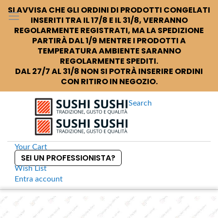
SI AVVISA CHE GLI ORDINI DI PRODOTTI CONGELATI
INSERITI TRA IL 17/8 E IL 31/8, VERRANNO
REGOLARMENTE REGISTRATI, MA LA SPEDIZIONE
PARTIRÀ DAL 1/9 MENTRE I PRODOTTI A
TEMPERATURA AMBIENTE SARANNO
REGOLARMENTE SPEDITI.
DAL 27/7 AL 31/8 NON SI POTRÀ INSERIRE ORDINI
CON RITIRO IN NEGOZIO.
Search
Your Cart
SEI UN PROFESSIONISTA?
Wish List
Entra
account
S
k
Home
Sushi +
Piatto rettangolare Iron Kessho
S
i
k