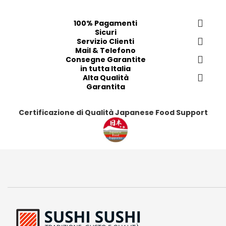
f
f
f
f
e
e
e
e
100% Pagamenti
Sicuri
r
r
r
r
Servizio Clienti
i
i
i
i
Mail & Telefono
t
t
t
t
Consegne Garantite
in tutta Italia
i
i
i
i
Alta Qualità
Garantita
Certificazione di Qualità Japanese Food Support