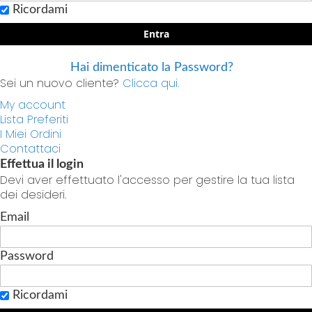
Ricordami
Entra
Hai dimenticato la Password?
Sei un nuovo cliente?
Clicca qui.
My account
Lista Preferiti
I Miei Ordini
Contattaci
Effettua il login
Devi aver effettuato l'accesso per gestire la tua lista
dei desideri.
Email
Password
Ricordami