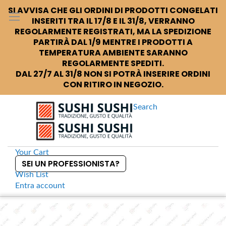
SI AVVISA CHE GLI ORDINI DI PRODOTTI CONGELATI
INSERITI TRA IL 17/8 E IL 31/8, VERRANNO
REGOLARMENTE REGISTRATI, MA LA SPEDIZIONE
PARTIRÀ DAL 1/9 MENTRE I PRODOTTI A
TEMPERATURA AMBIENTE SARANNO
REGOLARMENTE SPEDITI.
DAL 27/7 AL 31/8 NON SI POTRÀ INSERIRE ORDINI
CON RITIRO IN NEGOZIO.
Search
Your Cart
SEI UN PROFESSIONISTA?
Wish List
Entra
account
S
k
Home
Piatto rettangolare Iron Kessho
S
i
k