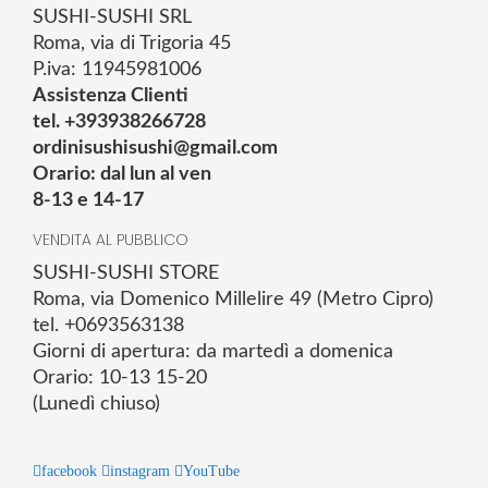
SUSHI-SUSHI SRL
Roma, via di Trigoria 45
P.iva: 11945981006
Assistenza Clienti
tel. +393938266728
ordinisushisushi@gmail.com
Orario: dal lun al ven
8-13 e 14-17
VENDITA AL PUBBLICO
SUSHI-SUSHI STORE
Roma, via Domenico Millelire 49 (Metro Cipro)
tel. +0693563138
Giorni di apertura: da martedì a domenica
Orario: 10-13 15-20
(Lunedì chiuso)
facebook
instagram
YouTube