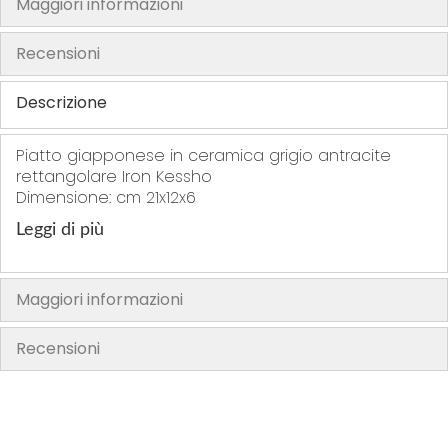
Maggiori informazioni
h
e
Recensioni
i
m
Descrizione
a
g
Piatto giapponese in ceramica grigio antracite
e
rettangolare Iron Kessho
s
Dimensione: cm 21x12x6
g
Leggi di più
a
l
l
Maggiori informazioni
e
r
Recensioni
y