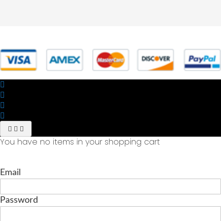
© 2025 Powered by studiofuturoma.com - Sushi-Sushi srl Via di
Trigoria,45 Roma P.IVA 11945981006
You have no items in your shopping cart
Email
Password