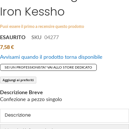
i
Iron Kessho
e
p
s
t
g
o
a
Puoi essere il primo a recensire questo prodotto
t
l
ESAURITO
SKU
04277
h
l
e
7,58 €
e
b
r
Avvisami quando il prodotto torna disponibile
e
y
g
SEI UN PROFESSIONISTA? VAI ALLO STORE DEDICATO
i
n
Aggiungi ai preferiti
n
Descrizione Breve
i
Confezione a pezzo singolo
n
g
Descrizione
o
f
t