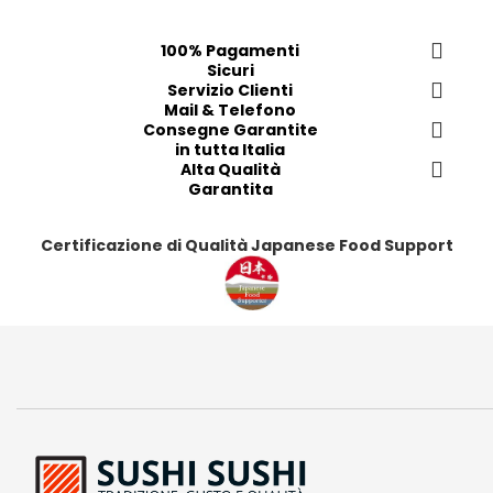
f
f
f
f
e
e
e
e
100% Pagamenti
Sicuri
r
r
r
r
Servizio Clienti
i
i
i
i
Mail & Telefono
t
t
t
t
Consegne Garantite
in tutta Italia
i
i
i
i
Alta Qualità
Garantita
Certificazione di Qualità Japanese Food Support