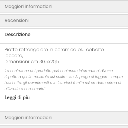
Maggiori informazioni
h
e
Recensioni
i
m
Descrizione
a
g
e
Piatto rettangolare in ceramica blu cobalto
s
laccata,
Dimensioni: cm 30,5x20,5
g
a
"La confezione del prodotto può contenere informazioni diverse
l
rispetto a quelle mostrate sul nostro sito. Si prega di leggere sempre
l
l’etichetta, gli avvertimenti e le istruzioni fornite sul prodotto prima di
e
utilizzarlo o consumarlo"
r
Leggi di più
y
Maggiori informazioni