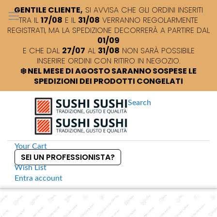
GENTILE CLIENTE,
SI AVVISA CHE GLI ORDINI INSERITI
TRA IL
17/08
E IL
31/08
VERRANNO REGOLARMENTE
REGISTRATI, MA LA SPEDIZIONE DECORRERÀ A PARTIRE DAL
01/09
E CHE DAL
27/07
AL
31/08
NON SARÀ POSSIBILE
INSERIRE ORDINI CON RITIRO IN NEGOZIO.
❄️ NEL MESE DI AGOSTO SARANNO SOSPESE LE
SPEDIZIONI DEI PRODOTTI CONGELATI
Search
Your Cart
SEI UN PROFESSIONISTA?
Wish List
Entra
account
S
k
Home
Piatto rettangolare blu cobalto 30x20 cm
S
i
k