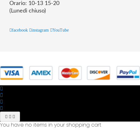
Orario: 10-13 15-20
(Lunedì chiuso)
facebook
instagram
YouTube
© 2025 Powered by studiofuturoma.com - Sushi-Sushi srl Via di
Trigoria,45 Roma P.IVA 11945981006
You have no items in your shopping cart