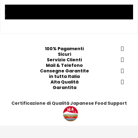
a
a
a
a
‹
i 
i 
i
i
›
p
p
p
p
r
r
r
r
e
e
e
e
f
f
f
f
e
e
e
e
100% Pagamenti
Sicuri
r
r
r
r
Servizio Clienti
i
i
i
i
Mail & Telefono
t
t
t
t
Consegne Garantite
in tutta Italia
i
i
i
i
Alta Qualità
Garantita
Certificazione di Qualità Japanese Food Support