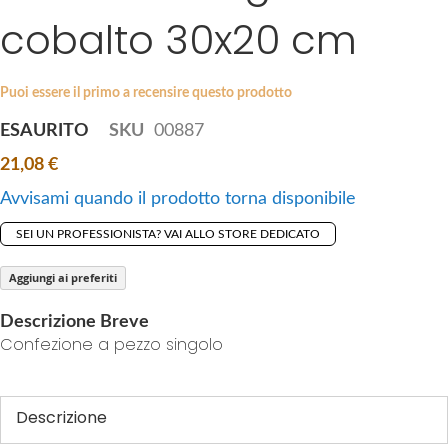
i
cobalto 30x20 cm
e
p
s
t
g
o
a
Puoi essere il primo a recensire questo prodotto
t
l
ESAURITO
SKU
00887
h
l
e
21,08 €
e
b
r
Avvisami quando il prodotto torna disponibile
e
y
g
SEI UN PROFESSIONISTA? VAI ALLO STORE DEDICATO
i
n
Aggiungi ai preferiti
n
Descrizione Breve
i
Confezione a pezzo singolo
n
g
o
Descrizione
f
t