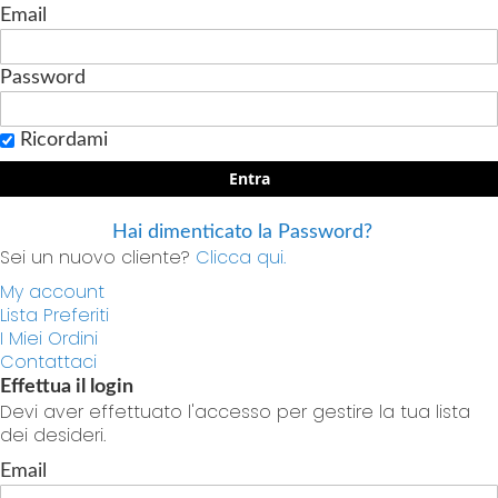
Email
Password
Ricordami
Entra
Hai dimenticato la Password?
Sei un nuovo cliente?
Clicca qui.
My account
Lista Preferiti
I Miei Ordini
Contattaci
Effettua il login
Devi aver effettuato l'accesso per gestire la tua lista
dei desideri.
Email