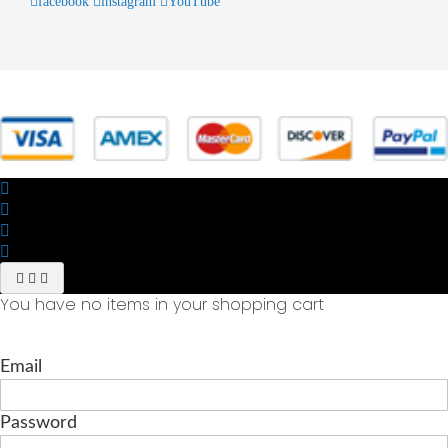
facebook
instagram
YouTube
© 2025 Powered by studiofuturoma.com - Sushi-Sushi srl Via di
Trigoria,45 Roma P.IVA 11945981006
You have no items in your shopping cart
Email
Password