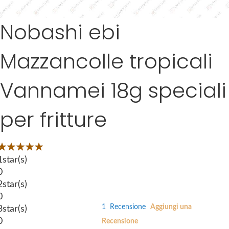
m
a
Nobashi ebi
S
g
k
e
i
s
Mazzancolle tropicali
p
g
t
a
Vannamei 18g speciali
o
l
t
l
h
per fritture
e
e
r
b
y
Valutazione:
e
g
00
100
 of
1
star(s)
i
0
n
2
star(s)
n
0
i
1
Recensione
Aggiungi una
3
star(s)
n
0
Recensione