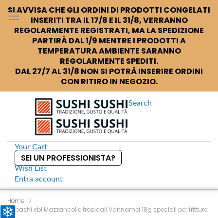
SI AVVISA CHE GLI ORDINI DI PRODOTTI CONGELATI
INSERITI TRA IL 17/8 E IL 31/8, VERRANNO
REGOLARMENTE REGISTRATI, MA LA SPEDIZIONE
PARTIRÀ DAL 1/9 MENTRE I PRODOTTI A
TEMPERATURA AMBIENTE SARANNO
REGOLARMENTE SPEDITI.
DAL 27/7 AL 31/8 NON SI POTRÀ INSERIRE ORDINI
CON RITIRO IN NEGOZIO.
Search
Your Cart
SEI UN PROFESSIONISTA?
Wish List
Entra
account
S
k
Home
Nobashi ebi Mazzancolle tropicali Vannamei 18g speciali per fritture
i