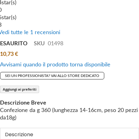
g
4
star(s)
o
0
f
5
star(s)
t
3
h
Vedi tutte le 1 recensioni
e
ESAURITO
SKU
01498
i
m
10,73 €
a
Avvisami quando il prodotto torna disponibile
g
e
SEI UN PROFESSIONISTA? VAI ALLO STORE DEDICATO
s
Aggiungi ai preferiti
g
a
Descrizione Breve
l
Confezione da g 360 (lunghezza 14-16cm, peso 20 pezzi
l
da18g)
e
r
Descrizione
y