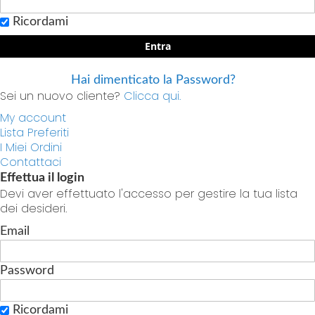
Ricordami
Entra
Hai dimenticato la Password?
Sei un nuovo cliente?
Clicca qui.
My account
Lista Preferiti
I Miei Ordini
Contattaci
Effettua il login
Devi aver effettuato l'accesso per gestire la tua lista
dei desideri.
Email
Password
Ricordami