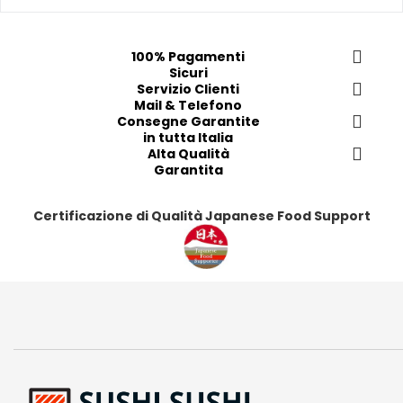
e
e
e
e
f
f
f
f
e
e
e
e
100% Pagamenti
r
r
r
r
Sicuri
i
i
Servizio Clienti
i
i
Mail & Telefono
t
t
t
t
Consegne Garantite
i
i
i
i
in tutta Italia
Alta Qualità
Garantita
Certificazione di Qualità Japanese Food Support