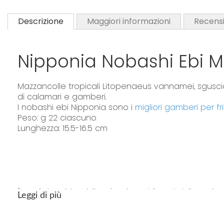
Descrizione
Maggiori informazioni
Recensi
Nipponia Nobashi Ebi Ma
Mazzancolle tropicali Litopenaeus vannamei, sgusciat
di calamari e gamberi.
I nobashi ebi Nipponia sono i
migliori gamberi per fri
Peso: g 22 ciascuno
Lunghezza: 15.5-16.5 cm
"La confezione del prodotto può contenere informazioni diverse da quell
Leggi di più
consumarlo"