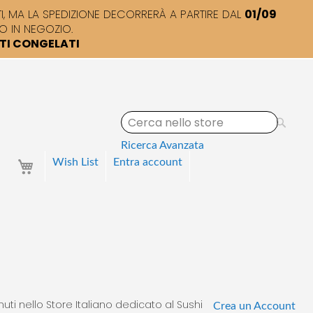
 MA LA SPEDIZIONE DECORRERÀ A PARTIRE DAL
01/09
O IN NEGOZIO.
TTI CONGELATI
S
e
a
Ricerca Avanzata
r
Your Cart
Wish List
Entra
account
c
h
uti nello Store Italiano dedicato al Sushi
Crea un Account