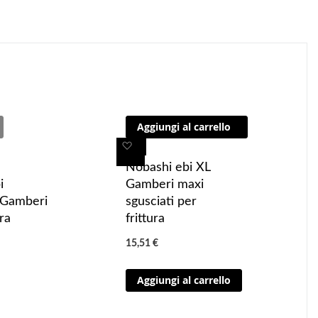
Aggiungi al carrello
A
A
g
g
Nobashi ebi XL
N
g
g
i
Gamberi maxi
g
i
i
 Gamberi
sgusciati per
t
u
u
ra
frittura
1
n
n
15,51 €
g
g
i
i
Aggiungi al carrello
a
a
i
i
p
p