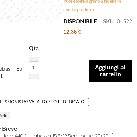
Puoi essere il primo a recensire
questo prodotto
DISPONIBILE
SKU
04522
12,38 €
Qta
Aggiungi al
obashi Ebi
carrello
XL
OFESSIONISTA? VAI ALLO STORE DEDICATO
eriti
e Breve
da g 440 (lunghezza 15,5-16,5cm, peso 20x22g)