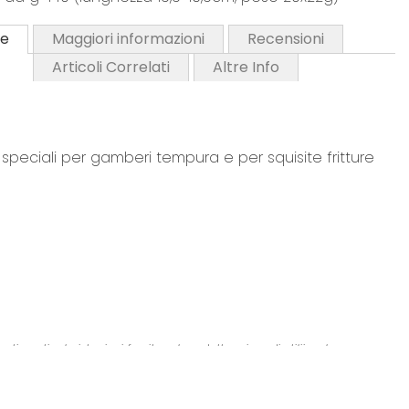
ne
Maggiori informazioni
Recensioni
Articoli Correlati
Altre Info
speciali per gamberi tempura e per squisite fritture
imenti e le istruzioni fornite sul prodotto prima di utiliizzarlo o