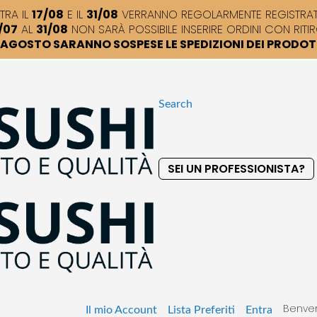
TRA IL
17/08
E IL
31/08
VERRANNO REGOLARMENTE REGISTRATI,
/07
AL
31/08
NON SARÀ POSSIBILE INSERIRE ORDINI CON RITIR
DI AGOSTO SARANNO SOSPESE LE SPEDIZIONI DEI PRODO
Search
SEI UN PROFESSIONISTA?
S
k
i
p
t
o
C
o
Benven
n
Il mio Account
Lista Preferiti
Entra