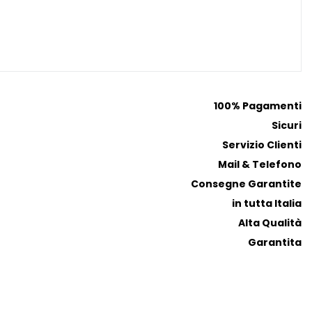
r
r
e
e
f
f
e
e
r
r
i
i
100% Pagamenti
t
t
Sicuri
i
i
Servizio Clienti
Mail & Telefono
Consegne Garantite
in tutta Italia
Alta Qualità
Garantita