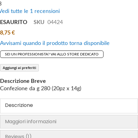
3
o
Vedi tutte le 1 recensioni
f
t
ESAURITO
SKU
04424
h
8,75 €
e
i
Avvisami quando il prodotto torna disponibile
m
SEI UN PROFESSIONISTA? VAI ALLO STORE DEDICATO
a
g
Aggiungi ai preferiti
e
s
Descrizione Breve
g
Confezione da g 280 (20pz x 14g)
a
l
Descrizione
l
e
Maggiori informazioni
r
y
Reviews
1