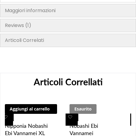
Maggiori informazioni
Reviews
1
Articoli Correlati
Articoli Correllati
Aggiungi al carrello
Esaurito
A
A
A
A
g
g
g
g
Nipponia Nobashi
Nobashi Ebi
g
g
g
g
Ebi Vannamei XL
Vannamei