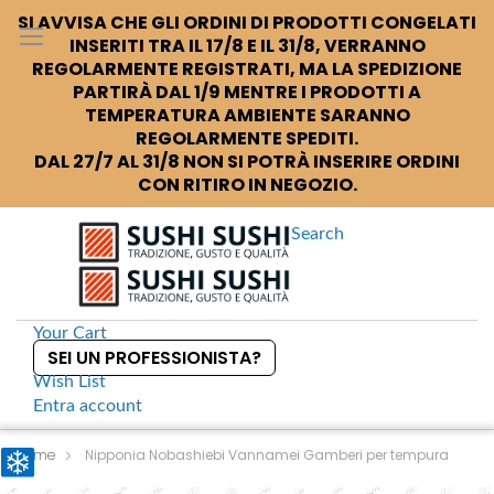
SI AVVISA CHE GLI ORDINI DI PRODOTTI CONGELATI
INSERITI TRA IL 17/8 E IL 31/8, VERRANNO
REGOLARMENTE REGISTRATI, MA LA SPEDIZIONE
PARTIRÀ DAL 1/9 MENTRE I PRODOTTI A
TEMPERATURA AMBIENTE SARANNO
REGOLARMENTE SPEDITI.
DAL 27/7 AL 31/8 NON SI POTRÀ INSERIRE ORDINI
CON RITIRO IN NEGOZIO.
Search
Your Cart
SEI UN PROFESSIONISTA?
Wish List
Entra
account
S
k
Home
Nipponia Nobashiebi Vannamei Gamberi per tempura
i