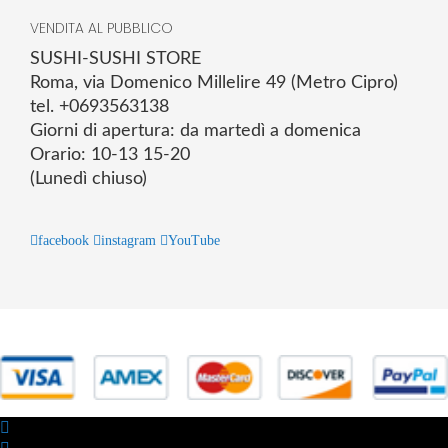
VENDITA AL PUBBLICO
SUSHI-SUSHI STORE
Roma, via Domenico Millelire 49 (Metro Cipro)
tel. +0693563138
Giorni di apertura: da martedì a domenica
Orario: 10-13 15-20
(Lunedì chiuso)
facebook
instagram
YouTube
© 2025 Powered by studiofuturoma.com - Sushi-Sushi srl Via di
Trigoria,45 Roma P.IVA 11945981006