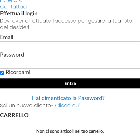
I Miei Ordini
Contattaci
Effettua il login
Devi aver effettuato l'accesso per gestire la tua lista
dei desideri.
Email
Password
Ricordami
Entra
Hai dimenticato la Password?
Sei un nuovo cliente?
Clicca qui.
CARRELLO
Non ci sono articoli nel tuo carrello.