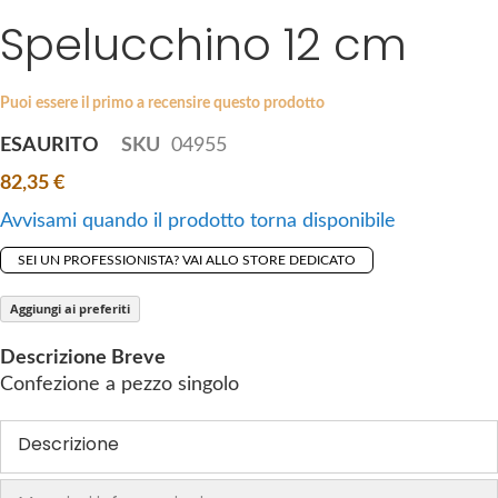
i
Spelucchino 12 cm
e
p
s
t
g
o
a
Puoi essere il primo a recensire questo prodotto
t
l
ESAURITO
SKU
04955
h
l
e
82,35 €
e
b
r
Avvisami quando il prodotto torna disponibile
e
y
g
SEI UN PROFESSIONISTA? VAI ALLO STORE DEDICATO
i
n
Aggiungi ai preferiti
n
Descrizione Breve
i
Confezione a pezzo singolo
n
g
Descrizione
o
f
t