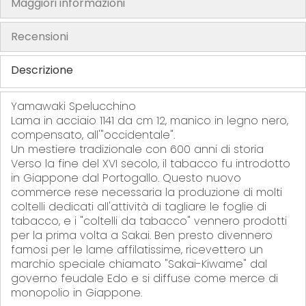
Maggiori informazioni
h
e
Recensioni
i
m
Descrizione
a
g
Yamawaki Spelucchino
e
Lama in acciaio 1141 da cm 12, manico in legno nero,
s
compensato, all'"occidentale".
g
Un mestiere tradizionale con 600 anni di storia
Verso la fine del XVI secolo, il tabacco fu introdotto
a
in Giappone dal Portogallo. Questo nuovo
l
commerce rese necessaria la produzione di molti
l
coltelli dedicati all'attività di tagliare le foglie di
e
tabacco, e i "coltelli da tabacco" vennero prodotti
r
per la prima volta a Sakai. Ben presto divennero
y
famosi per le lame affilatissime, ricevettero un
marchio speciale chiamato "Sakai-Kiwame" dal
governo feudale Edo e si diffuse come merce di
monopolio in Giappone.