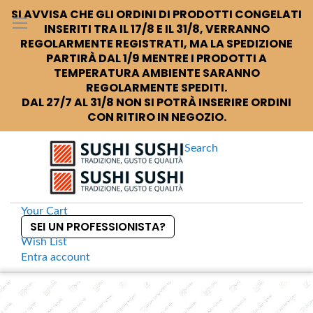
SI AVVISA CHE GLI ORDINI DI PRODOTTI CONGELATI
INSERITI TRA IL 17/8 E IL 31/8, VERRANNO
REGOLARMENTE REGISTRATI, MA LA SPEDIZIONE
PARTIRÀ DAL 1/9 MENTRE I PRODOTTI A
TEMPERATURA AMBIENTE SARANNO
REGOLARMENTE SPEDITI.
DAL 27/7 AL 31/8 NON SI POTRÀ INSERIRE ORDINI
CON RITIRO IN NEGOZIO.
Search
Your Cart
SEI UN PROFESSIONISTA?
Wish List
Entra
account
S
k
Home
Yamawaki Coltello Spelucchino 12 cm
S
i
k