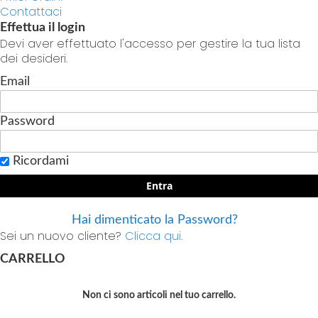
Contattaci
Effettua il login
Devi aver effettuato l'accesso per gestire la tua lista
dei desideri.
Email
Password
Ricordami
Entra
Hai dimenticato la Password?
Sei un nuovo cliente?
Clicca qui.
CARRELLO
Non ci sono articoli nel tuo carrello.