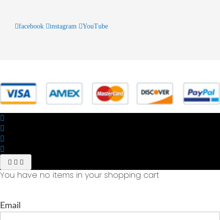
facebook
instagram
YouTube
© 2025 Powered by studiofuturoma.com - Sushi-Sushi srl Via di
Trigoria,45 Roma P.IVA 11945981006
You have no items in your shopping cart
Email