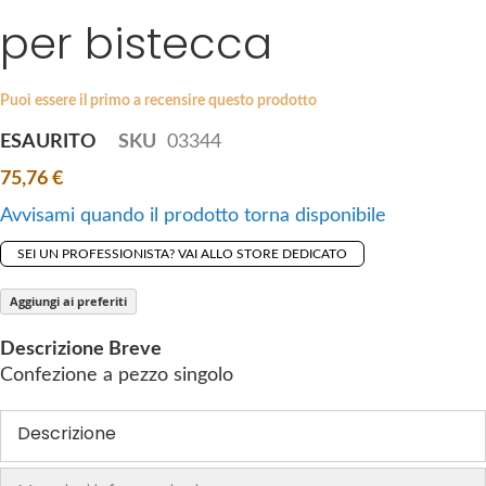
i
per bistecca
e
p
s
t
g
o
a
Puoi essere il primo a recensire questo prodotto
t
l
ESAURITO
SKU
03344
h
l
e
75,76 €
e
b
r
Avvisami quando il prodotto torna disponibile
e
y
g
SEI UN PROFESSIONISTA? VAI ALLO STORE DEDICATO
i
n
Aggiungi ai preferiti
n
Descrizione Breve
i
Confezione a pezzo singolo
n
g
Descrizione
o
f
t