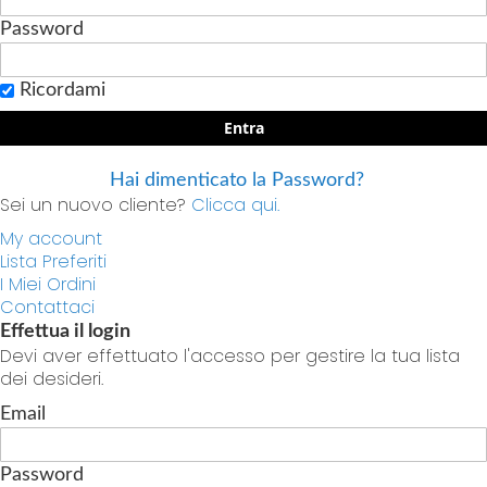
Password
Ricordami
Entra
Hai dimenticato la Password?
Sei un nuovo cliente?
Clicca qui.
My account
Lista Preferiti
I Miei Ordini
Contattaci
Effettua il login
Devi aver effettuato l'accesso per gestire la tua lista
dei desideri.
Email
Password