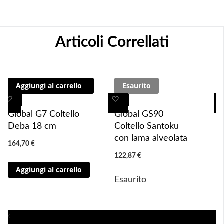
Articoli Correllati
Aggiungi al carrello
Esaurito
A
A
A
A
g
g
g
g
Global G7 Coltello
Global GS90
g
g
g
g
Deba 18 cm
Coltello Santoku
i
i
i
i
con lama alveolata
164,70 €
u
u
u
u
122,87 €
n
n
n
n
Aggiungi al carrello
g
g
g
g
Esaurito
i 
i 
i
i
a
a
a
a
i 
i 
i
i
‹
p
p
p
p