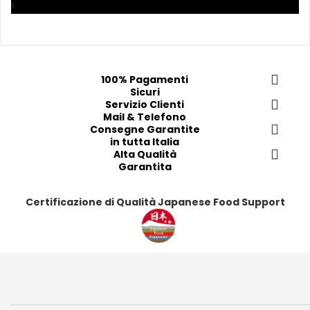
›
r
r
r
r
e
e
e
e
f
f
f
f
e
e
e
e
r
r
r
r
100% Pagamenti
Sicuri
i
i
i
i
Servizio Clienti
t
t
t
t
Mail & Telefono
i
i
i
i
Consegne Garantite
in tutta Italia
Alta Qualità
Garantita
Certificazione di Qualità Japanese Food Support