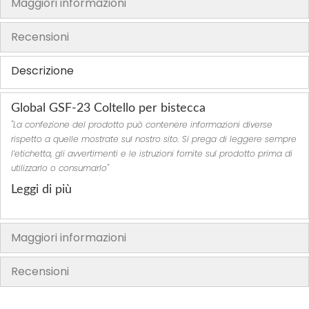
Maggiori informazioni
h
e
Recensioni
i
m
Descrizione
a
g
Global GSF-23 Coltello per bistecca
e
"La confezione del prodotto può contenere informazioni diverse
s
rispetto a quelle mostrate sul nostro sito. Si prega di leggere sempre
g
l’etichetta, gli avvertimenti e le istruzioni fornite sul prodotto prima di
a
utilizzarlo o consumarlo"
l
Leggi di più
l
e
r
Maggiori informazioni
y
Recensioni