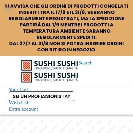
SI AVVISA CHE GLI ORDINI DI PRODOTTI CONGELATI
INSERITI TRA IL 17/8 E IL 31/8, VERRANNO
REGOLARMENTE REGISTRATI, MA LA SPEDIZIONE
PARTIRÀ DAL 1/9 MENTRE I PRODOTTI A
TEMPERATURA AMBIENTE SARANNO
REGOLARMENTE SPEDITI.
DAL 27/7 AL 31/8 NON SI POTRÀ INSERIRE ORDINI
CON RITIRO IN NEGOZIO.
Search
Your Cart
SEI UN PROFESSIONISTA?
Wish List
Entra
account
S
k
Home
Global GSF-23 Coltello per bistecca
S
i
k