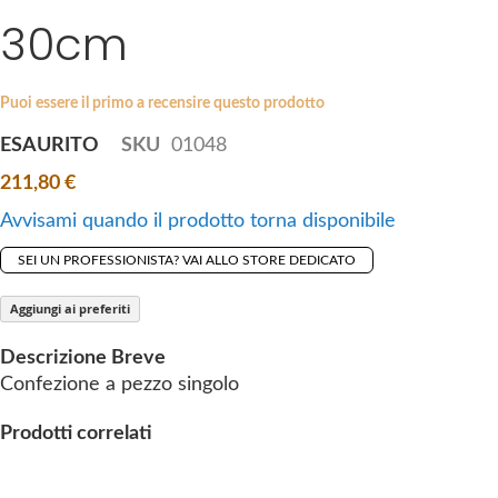
i
30cm
e
p
s
t
g
o
a
Puoi essere il primo a recensire questo prodotto
t
l
ESAURITO
SKU
01048
h
l
e
211,80 €
e
b
r
Avvisami quando il prodotto torna disponibile
e
y
g
SEI UN PROFESSIONISTA? VAI ALLO STORE DEDICATO
i
n
Aggiungi ai preferiti
n
Descrizione Breve
i
Confezione a pezzo singolo
n
g
Prodotti correlati
o
f
t