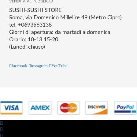
VENDITA AL PUBBLICO
SUSHI-SUSHI STORE
Roma, via Domenico Millelire 49 (Metro Cipro)
tel. +0693563138
Giorni di apertura: da martedì a domenica
Orario: 10-13 15-20
(Lunedì chiuso)
facebook
instagram
YouTube
© 2025 Powered by studiofuturoma.com - Sushi-Sushi srl Via di
Trigoria,45 Roma P.IVA 11945981006