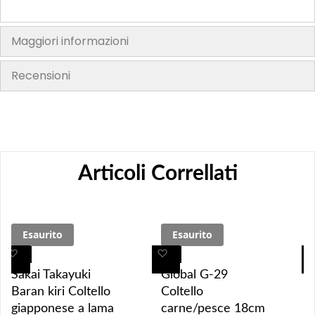
Maggiori informazioni
Recensioni
Articoli Correllati
Esaurito
Esaurito
A
A
A
A
g
g
g
g
Sakai Takayuki
Global G-29
g
g
g
g
Baran kiri Coltello
Coltello
i
i
i
i
giapponese a lama
carne/pesce 18cm