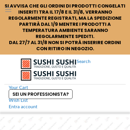
SI AVVISA CHE GLI ORDINI DI PRODOTTI CONGELATI
INSERITI TRA IL 17/8 E IL 31/8, VERRANNO
REGOLARMENTE REGISTRATI, MA LA SPEDIZIONE
PARTIRÀ DAL 1/9 MENTRE I PRODOTTI A
TEMPERATURA AMBIENTE SARANNO
REGOLARMENTE SPEDITI.
DAL 27/7 AL 31/8 NON SI POTRÀ INSERIRE ORDINI
CON RITIRO IN NEGOZIO.
Search
Your Cart
SEI UN PROFESSIONISTA?
Wish List
Entra
account
S
k
Home
Global G15 Coltello 30cm
S
i
k