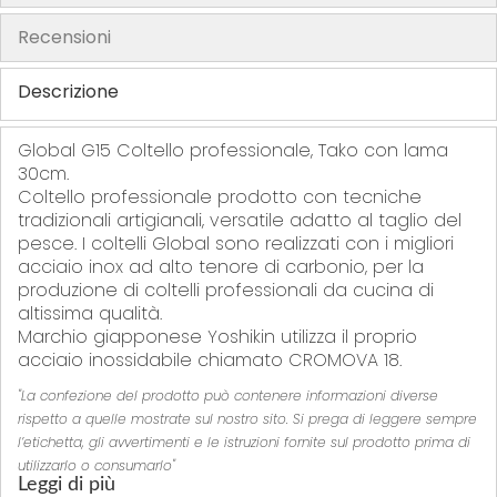
t
t
r
t
Recensioni
i
i
i
i
t
Descrizione
i
Global G15 Coltello professionale, Tako con lama
30cm.
Coltello professionale prodotto con tecniche
tradizionali artigianali, versatile adatto al taglio del
pesce. I coltelli Global sono realizzati con i migliori
acciaio inox ad alto tenore di carbonio, per la
produzione di coltelli professionali da cucina di
altissima qualità.
Marchio giapponese Yoshikin utilizza il proprio
acciaio inossidabile chiamato CROMOVA 18.
"La confezione del prodotto può contenere informazioni diverse
rispetto a quelle mostrate sul nostro sito. Si prega di leggere sempre
l’etichetta, gli avvertimenti e le istruzioni fornite sul prodotto prima di
utilizzarlo o consumarlo"
Leggi di più