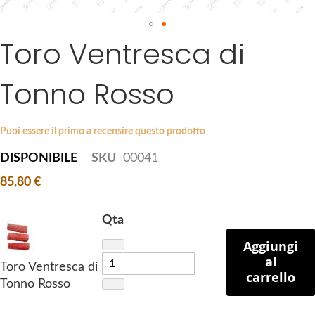
a
g
Toro Ventresca di
S
e
k
s
i
g
Tonno Rosso
p
a
t
l
o
l
Puoi essere il primo a recensire questo prodotto
t
e
DISPONIBILE
SKU
00041
h
r
e
y
85,80 €
b
e
Qta
g
Aggiungi
i
al
n
Toro Ventresca di
carrello
n
Tonno Rosso
i
n