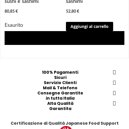
sushi e sashimi
sashimi
utilizzarlo o consumarlo."
u
u
u
u
80,85 €
52,80 €
n
n
n
n
g
g
g
g
Esaurito
Aggiungi al carrello
i 
i 
i
i
a
a
a
a
‹
i 
i 
i
i
›
p
p
p
p
r
r
r
r
e
e
e
e
f
f
f
f
100% Pagamenti
e
e
e
e
Sicuri
r
r
Servizio Clienti
r
r
Mail & Telefono
i
i
i
i
Consegne Garantite
t
t
t
t
in tutta Italia
i
i
Alta Qualità
i
i
Garantita
Certificazione di Qualità Japanese Food Support