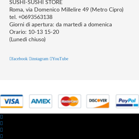
SUSHI-SUSHI STORE
Roma, via Domenico Millelire 49 (Metro Cipro)
tel. +0693563138
Giorni di apertura: da martedì a domenica
Orario: 10-13 15-20
(Lunedì chiuso)
facebook
instagram
YouTube
© 2025 Powered by studiofuturoma.com - Sushi-Sushi srl Via di
Trigoria,45 Roma P.IVA 11945981006