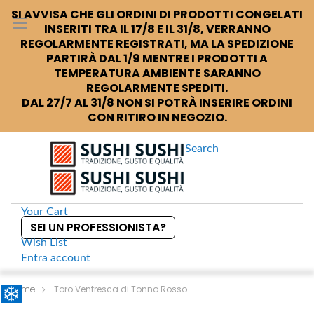
SI AVVISA CHE GLI ORDINI DI PRODOTTI CONGELATI
INSERITI TRA IL 17/8 E IL 31/8, VERRANNO
REGOLARMENTE REGISTRATI, MA LA SPEDIZIONE
PARTIRÀ DAL 1/9 MENTRE I PRODOTTI A
TEMPERATURA AMBIENTE SARANNO
REGOLARMENTE SPEDITI.
DAL 27/7 AL 31/8 NON SI POTRÀ INSERIRE ORDINI
CON RITIRO IN NEGOZIO.
Search
Your Cart
SEI UN PROFESSIONISTA?
Wish List
Entra
account
S
k
Home
Toro Ventresca di Tonno Rosso
i