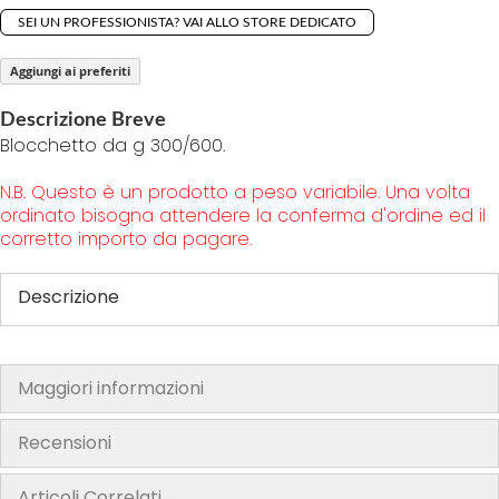
g
SEI UN PROFESSIONISTA? VAI ALLO STORE DEDICATO
o
Aggiungi ai preferiti
f
t
Descrizione Breve
h
Blocchetto da g 300/600.
e
i
N.B. Questo è un prodotto a peso variabile. Una volta
m
ordinato bisogna attendere la conferma d'ordine ed il
corretto importo da pagare.
a
g
e
Descrizione
s
g
a
Maggiori informazioni
l
l
Recensioni
e
r
Articoli Correlati