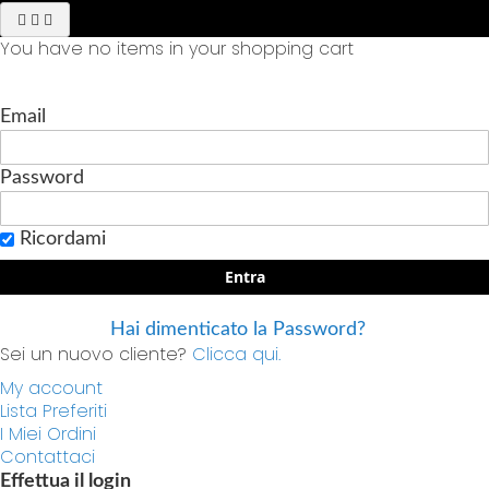
You have no items in your shopping cart
Email
Password
Ricordami
Entra
Hai dimenticato la Password?
Sei un nuovo cliente?
Clicca qui.
My account
Lista Preferiti
I Miei Ordini
Contattaci
Effettua il login