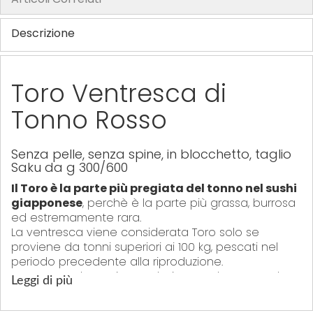
y
Descrizione
Toro Ventresca di
Tonno Rosso
Senza pelle, senza spine, in blocchetto, taglio
Saku da g 300/600
Il Toro è la parte più pregiata del tonno nel sushi
giapponese
, perchè è la parte più grassa, burrosa
ed estremamente rara.
La ventresca viene considerata Toro solo se
proviene da tonni superiori ai 100 kg, pescati nel
periodo precedente alla riproduzione.
Questo prodotto viene selezionato da personale
Leggi di più
esperto e tagliato in blocchetti, con tecnica
giapponese tipo saku, pronto per la preparazione