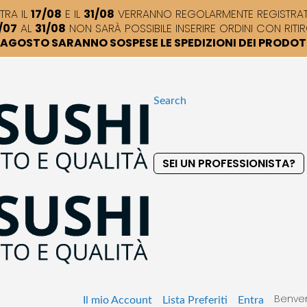
TRA IL
17/08
E IL
31/08
VERRANNO REGOLARMENTE REGISTRATI,
/07
AL
31/08
NON SARÀ POSSIBILE INSERIRE ORDINI CON RITIR
DI AGOSTO SARANNO SOSPESE LE SPEDIZIONI DEI PRODO
Search
SEI UN PROFESSIONISTA?
S
k
i
p
t
o
C
o
Benven
n
Il mio Account
Lista Preferiti
Entra