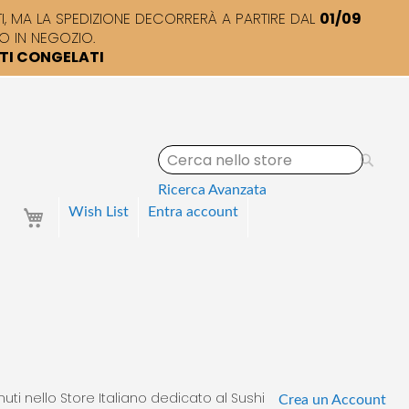
 MA LA SPEDIZIONE DECORRERÀ A PARTIRE DAL
01/09
O IN NEGOZIO.
TTI CONGELATI
S
e
a
Ricerca Avanzata
r
Your Cart
Wish List
Entra
account
c
h
uti nello Store Italiano dedicato al Sushi
Crea un Account