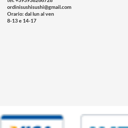
tel. +393938266728
ordinisushisushi@gmail.com
Orario: dal lun al ven
8-13 e 14-17
© 2025 Powered by studiofuturoma.com - Sushi-Sushi srl Via di Trigor