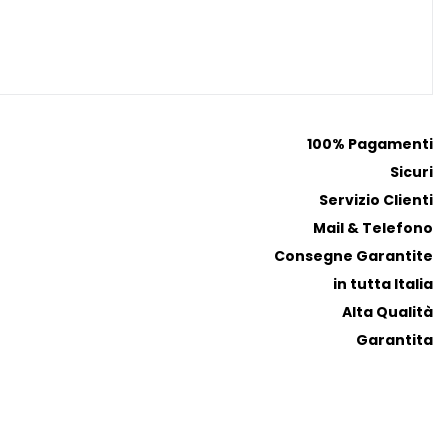
r
r
e
e
f
f
e
e
r
r
i
i
100% Pagamenti
t
t
Sicuri
i
i
Servizio Clienti
Mail & Telefono
Consegne Garantite
in tutta Italia
Alta Qualità
Garantita