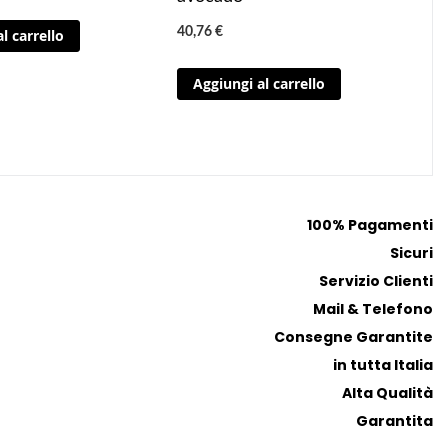
n
n
40,76 €
l carrello
g
g
i
i
Aggiungi al carrello
a
a
i
i
p
p
r
r
e
e
f
f
100% Pagamenti
e
e
Sicuri
r
r
i
i
Servizio Clienti
t
t
Mail & Telefono
i
i
Consegne Garantite
in tutta Italia
Alta Qualità
Garantita