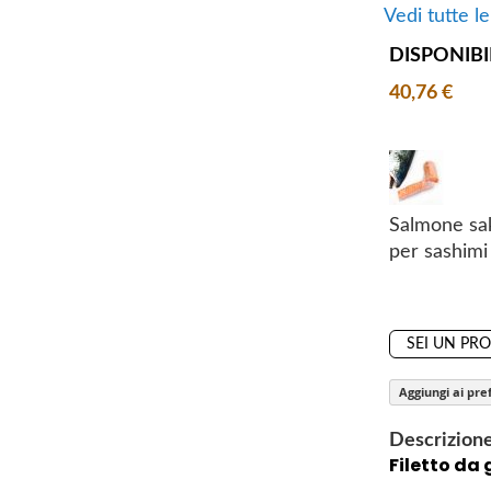
y
i
Vedi tutte l
n
DISPONIBI
n
i
40,76 €
n
g
o
f
t
Salmone sa
h
per sashimi
e
i
m
SEI UN PR
a
g
Aggiungi ai pref
e
s
Descrizion
g
Filetto da
a