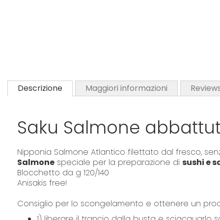
Descrizione
Maggiori informazioni
Review
Saku Salmone abbattuto
Nipponia Salmone Atlantico filettato dal fresco, se
Salmone
speciale per la preparazione di
sushi e 
Blocchetto da g 120/140
Anisakis free!
Consiglio per lo scongelamento e ottenere un prodo
1) liberare il trancio dalla busta e sciacquarlo