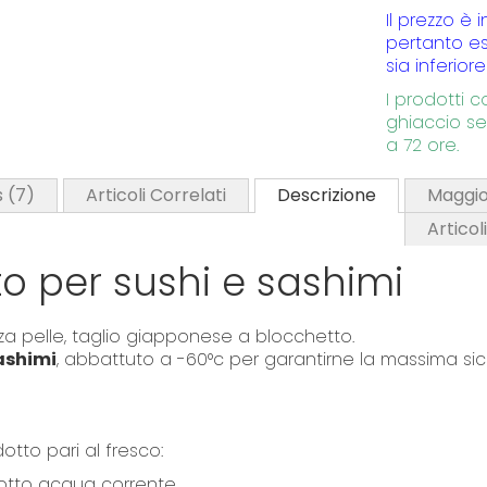
Il prezzo è 
l
pertanto es
l
sia inferiore
e
I prodotti 
r
ghiaccio se
y
a 72 ore.
s
7
Articoli Correlati
Descrizione
Maggio
Articol
 per sushi e sashimi
nza pelle, taglio giapponese a blocchetto.
sashimi
, abbattuto a -60°c per garantirne la massima si
tto pari al fresco:
 sotto acqua corrente.