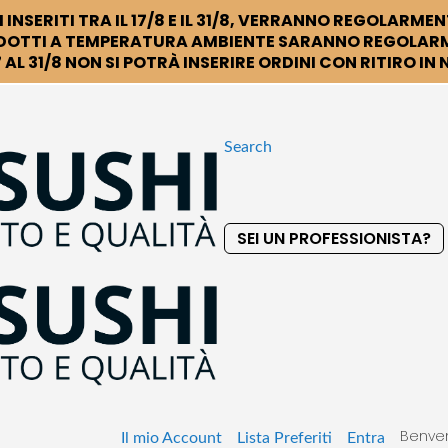
 INSERITI TRA IL 17/8 E IL 31/8, VERRANNO REGOLARMEN
DOTTI A TEMPERATURA AMBIENTE SARANNO REGOLARM
 AL 31/8 NON SI POTRÀ INSERIRE ORDINI CON RITIRO IN
Search
SEI UN PROFESSIONISTA?
S
k
i
p
t
o
C
o
Benven
n
Il mio Account
Lista Preferiti
Entra