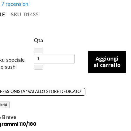
e 7 recensioni
LE
SKU
01485
Qta
Aggiungi
ku speciale
al carrello
 e sushi
OFESSIONISTA? VAI ALLO STORE DEDICATO
eriti
e Breve
 grammi 110/180