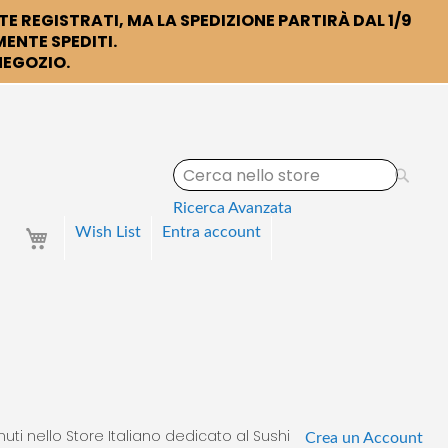
TE REGISTRATI, MA LA SPEDIZIONE PARTIRÀ DAL 1/9
ENTE SPEDITI.
 NEGOZIO.
S
e
a
Ricerca Avanzata
r
Your Cart
Wish List
Entra
account
c
h
uti nello Store Italiano dedicato al Sushi
Crea un Account