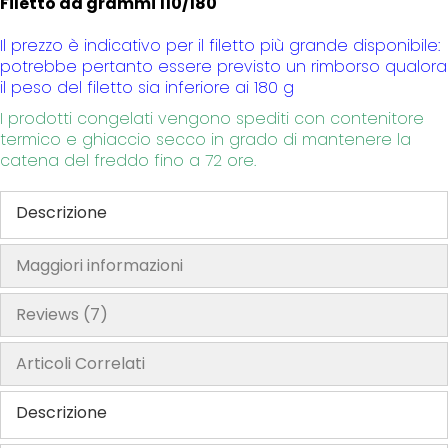
Filetto da grammi 110/180
y
Il prezzo è indicativo per il filetto più grande disponibile:
potrebbe pertanto essere previsto un rimborso qualora
il peso del filetto sia inferiore ai 180 g
I prodotti congelati vengono spediti con contenitore
termico e ghiaccio secco in grado di mantenere la
catena del freddo fino a 72 ore.
Descrizione
Maggiori informazioni
Reviews
7
Articoli Correlati
Descrizione