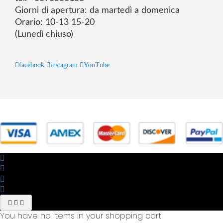
Giorni di apertura: da martedì a domenica
Orario: 10-13 15-20
(Lunedì chiuso)
facebook
instagram
YouTube
© 2025 Powered by studiofuturoma.com - Sushi-Sushi srl Via di
Trigoria,45 Roma P.IVA 11945981006
You have no items in your shopping cart