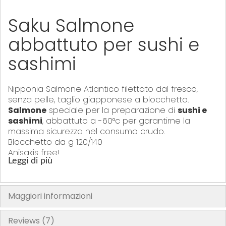
Saku Salmone
abbattuto per sushi e
sashimi
Nipponia Salmone Atlantico filettato dal fresco,
senza pelle, taglio giapponese a blocchetto.
Salmone
speciale per la preparazione di
sushi e
sashimi
, abbattuto a -60°c per garantirne la
massima sicurezza nel consumo crudo.
Blocchetto da g 120/140
Anisakis free!
Leggi di più
Consiglio per lo scongelamento e ottenere un
prodotto pari al fresco:
Maggiori informazioni
1) liberare il trancio dalla busta e sciacquarlo
sotto acqua corrente.
Reviews
7