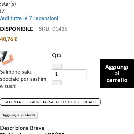
5
star(s)
g
17
o
Vedi tutte le 7 recensioni
f
t
DISPONIBILE
SKU
01485
h
40,76 €
e
i
Qta
m
a
Aggiungi
g
Salmone saku
al
e
carrello
speciale per sashimi
s
e sushi
g
a
SEI UN PROFESSIONISTA? VAI ALLO STORE DEDICATO
l
l
Aggiungi ai preferiti
e
r
Descrizione Breve