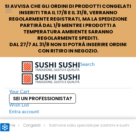
SI AVVISA CHE GLI ORDINI DI PRODOTTI CONGELATI
INSERITI TRA IL 17/8 E IL 31/8, VERRANNO
REGOLARMENTE REGISTRATI, MA LA SPEDIZIONE
PARTIRÀ DAL 1/9 MENTRE I PRODOTTI A
TEMPERATURA AMBIENTE SARANNO
REGOLARMENTE SPEDITI.
DAL 27/7 AL 31/8 NON SI POTRÀ INSERIRE ORDINI
CON RITIRO IN NEGOZIO.
Search
Your Cart
SEI UN PROFESSIONISTA?
Wish List
Entra
account
S
k
Home
Congelati
Salmone saku speciale per sashimi e sushi
i