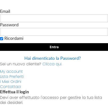
Email
Password
Ricordami
Entra
Hai dimenticato la Password?
Sei un nuovo cliente?
Clicca qui.
My account
Lista Preferiti
I Miei Ordini
Contattaci
Effettua il login
Devi aver effettuato l'accesso per gestire la tua lista
dei desideri.