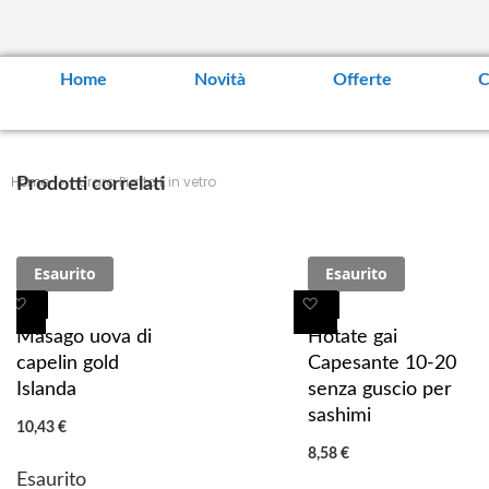
Home
Novità
Offerte
C
Home
Urara Piatto L in vetro
Prodotti correlati
Esaurito
Esaurito
A
A
A
A
g
g
g
g
Masago uova di
Hotate gai
g
g
g
g
capelin gold
Capesante 10-20
i
i
i
i
Islanda
senza guscio per
u
u
u
u
sashimi
10,43 €
n
n
n
n
8,58 €
g
g
g
g
Esaurito
i
i
i
i