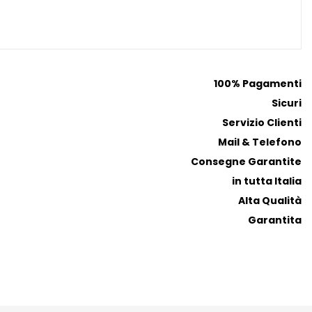
r
r
e
e
f
f
e
e
r
r
100% Pagamenti
i
i
Sicuri
t
t
Servizio Clienti
i
i
Mail & Telefono
Consegne Garantite
in tutta Italia
Alta Qualità
Garantita