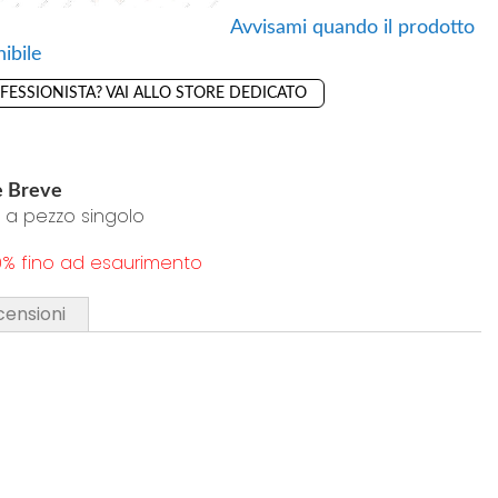
a
g
Avvisami quando il prodotto
Aggiungi al carrello
i
i
ibile
p
a
OFESSIONISTA? VAI ALLO STORE DEDICATO
r
i
e
p
eriti
f
r
e
e
e Breve
r
f
 a pezzo singolo
i
e
0% fino ad esaurimento
t
r
i
i
censioni
t
i