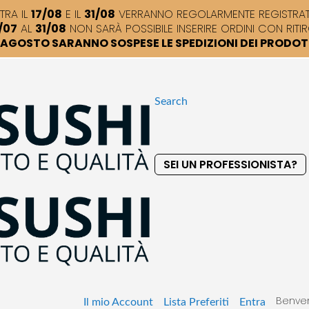
TRA IL
17/08
E IL
31/08
VERRANNO REGOLARMENTE REGISTRATI,
/07
AL
31/08
NON SARÀ POSSIBILE INSERIRE ORDINI CON RITIR
DI AGOSTO SARANNO SOSPESE LE SPEDIZIONI DEI PRODO
Search
SEI UN PROFESSIONISTA?
S
k
i
p
t
o
C
o
Benven
n
Il mio Account
Lista Preferiti
Entra