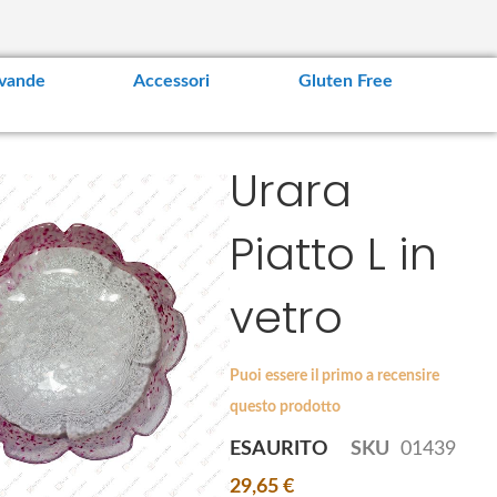
vande
Accessori
Gluten Free
Urara
Piatto L in
Aggiungi al
vetro
carrello
A
Aggiungi al carrello
g
g
A
sfoglie
Puoi essere il primo a recensire
i
g
ni
Nipponia Shiro
questo prodotto
u
g
Shoyu Salsa di soia
n
i
bianca
ESAURITO
SKU
01439
g
u
29,65 €
12,62 €
i
n