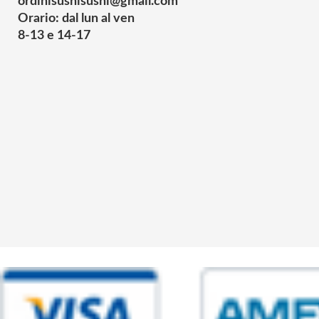
ordinisushisushi@gmail.com
Orario: dal lun al ven
8-13 e 14-17
© 2025 Powered by studiofuturoma.com - Sushi-Sushi srl Via di Trigor