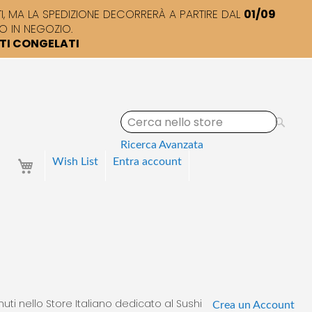
 MA LA SPEDIZIONE DECORRERÀ A PARTIRE DAL
01/09
O IN NEGOZIO.
TTI CONGELATI
S
e
a
Ricerca Avanzata
r
Your Cart
Wish List
Entra
account
c
h
uti nello Store Italiano dedicato al Sushi
Crea un Account